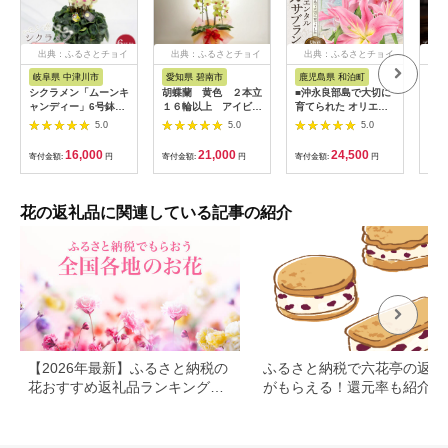
出典：ふるさとチョイ
出典：ふるさとチョイ
出典：ふるさとチョイ
出
ス
ス
ス
岐阜県 中津川市
愛知県 碧南市
鹿児島県 和泊町
北
シクラメン「ムーンキ
胡蝶蘭 黄色 ２本立
■沖永良部島で大切に
プリ
ャンディー」6号鉢
１６輪以上 アイビー
育てられた オリエン
ー 
（18cm） ますだ農園
入り
タル・カサブランカの
ック
5.0
5.0
5.0
【お届け：11月～12
花セット W008-
【1
月】 F4N-2806
012u
16,000
21,000
24,500
寄付金額:
円
寄付金額:
円
寄付金額:
円
寄付
花の返礼品に関連している記事の紹介
【2026年最新】ふるさと納税の
ふるさと納税で六花亭の返礼
花おすすめ返礼品ランキング｜
がもらえる！還元率も紹介
花束・鉢植え・定期便まで人気
順に紹介