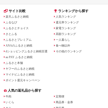
サイト比較
ランキングから探す
楽天ふるさと納税
人気ランキング
ふるなび
還元率ランキング
ふるさとチョイス
家電ランキング
さとふる
高額ランキング
ふるさとプレミアム
一人暮らし
ANAのふるさと納税
食べ物以外
dショッピングふるさと納税百選
その他のランキング
au PAY ふるさと納税
ふるさと本舗
ヤフーのふるさと納税
マイナビふるさと納税
ポイント還元キャンペーン
人気の返礼品から探す
牛肉
定期便
いくら
商品券・金券
カニ
旅行券