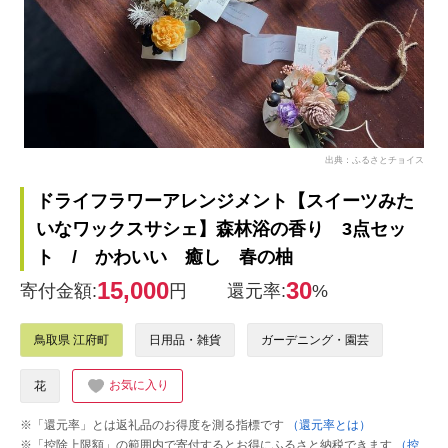
出典：ふるさとチョイス
ドライフラワーアレンジメント【スイーツみた
いなワックスサシェ】森林浴の香り 3点セッ
ト / かわいい 癒し 春の柚
15,000
30
寄付金額:
円
還元率:
%
鳥取県 江府町
日用品・雑貨
ガーデニング・園芸
お気に入り
花
※「還元率」とは返礼品のお得度を測る指標です
（還元率とは）
※「控除上限額」の範囲内で寄付するとお得にふるさと納税できます
（控