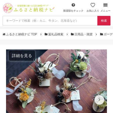
限度額をチェック
お気に入り
メニュー
検索
ふるさと納税ナビ TOP
返礼品検索
日用品・雑貨
ガーデ
詳細を見る