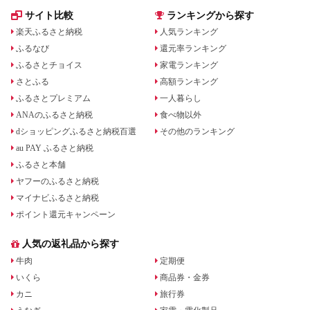
サイト比較
ランキングから探す
楽天ふるさと納税
人気ランキング
ふるなび
還元率ランキング
ふるさとチョイス
家電ランキング
さとふる
高額ランキング
ふるさとプレミアム
一人暮らし
ANAのふるさと納税
食べ物以外
dショッピングふるさと納税百選
その他のランキング
au PAY ふるさと納税
ふるさと本舗
ヤフーのふるさと納税
マイナビふるさと納税
ポイント還元キャンペーン
人気の返礼品から探す
牛肉
定期便
いくら
商品券・金券
カニ
旅行券