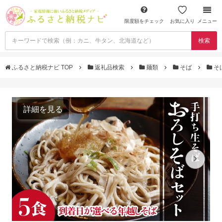
限度額をチェック
お気に入り
メニュー
検索
ふるさと納税ナビ TOP
返礼品検索
麺類
そば
そ
詳細を見る