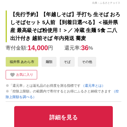
出典：ふるさとチョイス
【先行予約】【年越しそば】手打ち 生そば おろ
しそばセット 5人前 【到着日選べる】＜福井県
産 最高級そば粉使用！＞／ 冷蔵 生麺 5食 二八
出汁付き 越前そば 年内発送 蕎麦
14,000
36
寄付金額:
円
還元率:
%
福井県 あわら市
麺類
そば
その他
お気に入り
※「還元率」とは返礼品のお得度を測る指標です
（還元率とは）
※「控除上限額」の範囲内で寄付するとお得にふるさと納税できます
（控
除上限額を調べる）
詳細を見る