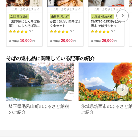
出典：ふるさとチョイ
出典：ふるさとチョイ
出典：ふるさとチョイ
出
ス
ス
ス
京都 府京都市
山形県 河北町
北海道 幌加内町
長
【総本家にしんそば松
かほく冷たい肉そば１
[№5795-0253]そばの
【石
葉】 にしんそば詰合
０食セット
坂本 そば打ちセット
ば
(4人前)
そば粉 打ち粉 つなぎ
冷蔵
5.0
5.0
5.0
蕎麦 そば工房坂本 蕎
麦粉 そば作り 蕎麦作
10,000
20,000
26,000
寄付金額:
円
寄付金額:
円
寄付金額:
円
寄付
り お家で ご自宅で 体
験 キット そば打ちキ
ット 本格的 手作り 出
来立て 打ち立て 作り
そばの返礼品に関連している記事の紹介
たて 手打ちそば お取
り寄せ ご当地 北海道
幌加内町
埼玉県毛呂山町のふるさと納税
茨城県筑西市のふるさと納税
のご紹介
ご紹介