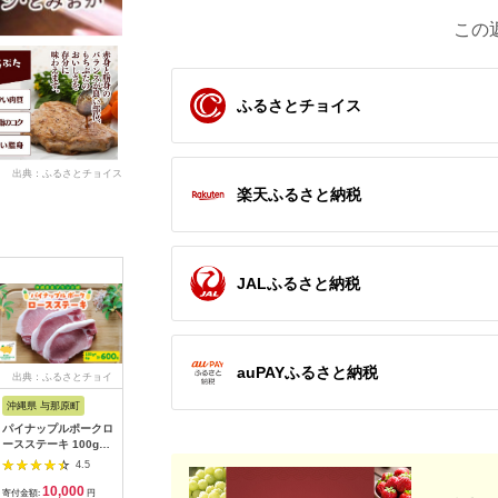
この
ふるさとチョイス
出典：ふるさとチョイス
楽天ふるさと納税
JALふるさと納税
auPAYふるさと納税
出典：ふるさとチョイ
出典：ふるさとチョイ
出典：ふるさとチョイ
出典：ふ
ス
ス
ス
沖縄県 与那原町
鹿児島県 南九州市
鳥取県 米子市
三重県 松
パイナップルポークロ
「かごしま黒豚さつ
＜大山物語＞ 氷温®
松阪豚 魔
ースステーキ 100g×6
ま」ロールステーキ
熟成 大山豚手造りロ
焼きダレ付
枚セット
20枚【1185913】
ールステーキ（オニオ
き焼き 60
4.5
4.3
4.0
【1478714】
ンソース付き）80ｇ
肩ロース 2
10,000
12,000
14,000
1
×8個（ソース20ｇ×8
200g バラ
寄付金額:
円
寄付金額:
円
寄付金額:
円
寄付金額: