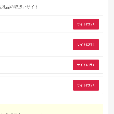
返礼品の取扱いサイト
サイトに行く
サイトに行く
サイトに行く
サイトに行く
るさとチョイ
出典：ふるさとチョイ
出典：ふるさとチョイ
出典：ANAのふるさ
ス
ス
ス
納
阪市
千葉県 東金市
岐阜県 瑞浪市
広島県 福山市
法の白すき
元気豚 贅沢 煮込みス
豚 豚肉 国産 瑞浪ボー
冷凍 肉「瀬戸のもち
き 特選す
テーキ 2種の味わい堪
ノポーク ろーるかっ
豚せと姫」ステーキ
0g セット
能セット 約300g 豚肉
とすてーき 120g×8個
ット約1,800g
00g ロース
ポーク ブランド豚 国
真空パック (冷凍) 瑞
(150g×12枚) 広島県
7,000
10,000
12,000
26,000
 200g 食べ
産 ステーキ 厚切り 柔
浪市 / きなぁた瑞浪
福山市/日本畜産株式
円
寄付金額:
円
寄付金額:
円
寄付金額:
円