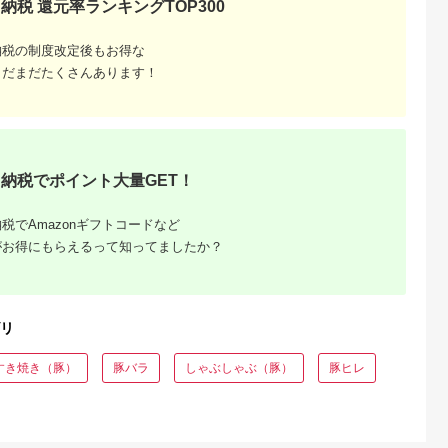
納税 還元率ランキングTOP300
付 専門店 ま
らか 贅沢 レトルト 和
ステーキ ロールステ
会社 豚肉 ステーキ 
ランド肉 キ
風 洋風 常温保存 長期
ーキ ギフト
肉 セット ギフト
ふるさと納
保存 ギフト プレゼン
[AZCI005]
[BAER042] 豚肉
納税の制度改定後もお得な
ポーク ぶた肉
ト 厚切り 惣菜 おかず
 送料無料
こだわり 煮込み 簡単
まだまだたくさんあります！
】
調理 個包装 湯煎 株式
会社味良 千葉 東金
納税でポイント大量GET！
税でAmazonギフトコードなど
がお得にもらえるって知ってましたか？
リ
すき焼き（豚）
豚バラ
しゃぶしゃぶ（豚）
豚ヒレ