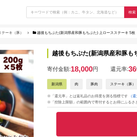
検索
ステーキ（豚）
越後もちぶた(新潟県産和豚もちぶた) 上ロースステーキ 5枚
越後もちぶた(新潟県産和豚もち
18,000
36
寄付金額:
円
還元率:
新潟県
肉
豚肉
ステーキ（豚）
※「還元率」とは返礼品のお得度を測る指標です
（還
※「控除上限額」の範囲内で寄付するとお得にふるさ