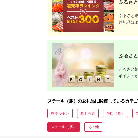
ふるさと
個）
比べ タレ
つぶた ブ
ャンプ飯 
ふるさと
税 豚肉 
三重 松阪
返礼品は
【1.7-20
ふるさと
ふるさと納
ポイント
ステーキ（豚）の返礼品に関連しているカテゴ
豚ホルモン
豚もも肉
焼肉（豚）
ステーキ（豚）
その他