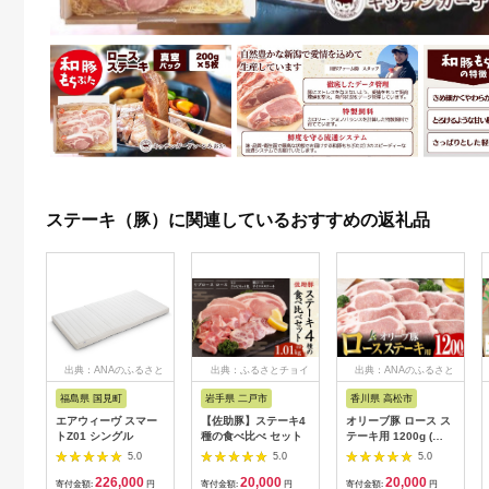
ステーキ（豚）に関連しているおすすめの返礼品
出典：ANAのふるさと
出典：ふるさとチョイ
出典：ANAのふるさと
納税
ス
納税
福島県 国見町
岩手県 二戸市
香川県 高松市
エアウィーヴ スマー
【佐助豚】ステーキ4
オリーブ豚 ロース ス
トZ01 シングル
種の食べ比べ セット
テーキ用 1200g (
1200g × 1パック ) 5
5.0
5.0
5.0
～7人前
226,000
20,000
20,000
寄付金額:
円
寄付金額:
円
寄付金額:
円