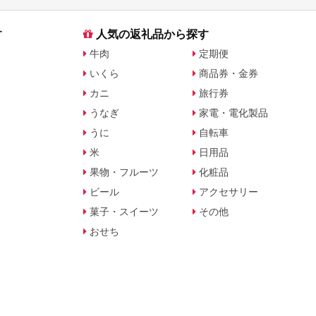
す
人気の返礼品から探す
牛肉
定期便
いくら
商品券・金券
カニ
旅行券
うなぎ
家電・電化製品
うに
自転車
米
日用品
果物・フルーツ
化粧品
ビール
アクセサリー
菓子・スイーツ
その他
おせち