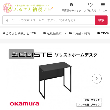
限度額をチェック
お気に入り
メニュー
検索
ふるさと納税ナビ TOP
返礼品検索
日用品・雑貨
OK-
詳細を見る