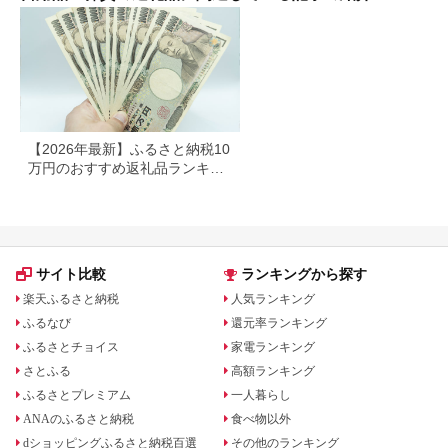
すす
市
【2026年最新】ふるさと納税10
万円のおすすめ返礼品ランキン
グ｜食品・家電・日用品を厳選
サイト比較
ランキングから探す
楽天ふるさと納税
人気ランキング
ふるなび
還元率ランキング
ふるさとチョイス
家電ランキング
さとふる
高額ランキング
ふるさとプレミアム
一人暮らし
ANAのふるさと納税
食べ物以外
dショッピングふるさと納税百選
その他のランキング