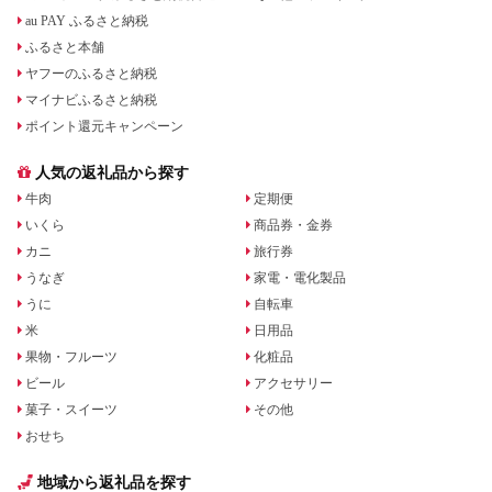
au PAY ふるさと納税
ふるさと本舗
ヤフーのふるさと納税
マイナビふるさと納税
ポイント還元キャンペーン
人気の返礼品から探す
牛肉
定期便
いくら
商品券・金券
カニ
旅行券
うなぎ
家電・電化製品
うに
自転車
米
日用品
果物・フルーツ
化粧品
ビール
アクセサリー
菓子・スイーツ
その他
おせち
地域から返礼品を探す