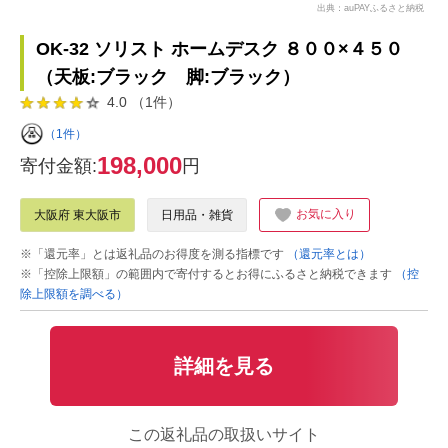
出典：auPAYふるさと納税
OK-32 ソリスト ホームデスク ８００×４５０
（天板:ブラック 脚:ブラック）
4.0 （1件）
（1件）
198,000
寄付金額:
円
お気に入り
大阪府 東大阪市
日用品・雑貨
※「還元率」とは返礼品のお得度を測る指標です
（還元率とは）
※「控除上限額」の範囲内で寄付するとお得にふるさと納税できます
（控
除上限額を調べる）
詳細を見る
この返礼品の取扱いサイト