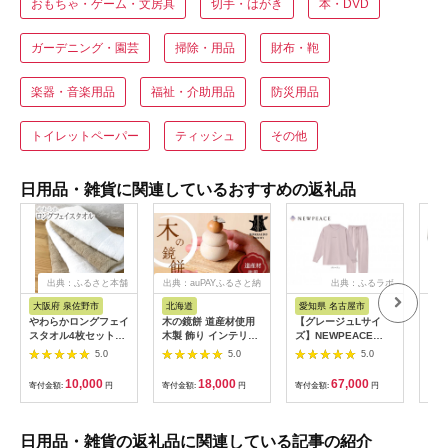
おもちゃ・ゲーム・文房具
切手・はがき
本・DVD
ガーデニング・園芸
掃除・用品
財布・鞄
楽器・音楽用品
福祉・介助用品
防災用品
トイレットペーパー
ティッシュ
その他
日用品・雑貨に関連しているおすすめの返礼品
出典：ふるさと本舗
出典：auPAYふるさと納
出典：ふるラボ
出典
税
大阪府 泉佐野市
北海道
愛知県 名古屋市
愛
やわらかロングフェイ
木の鏡餅 道産材使用
【グレージュLサイ
ReF
スタオル4枚セットB
木製 飾り インテリア
ズ】NEWPEACE
BR
G4567
HOKKAIDO WOOD
Recovery Wear
ゴー
5.0
5.0
5.0
木製 鏡餅 正月飾り イ
Sleep Set Long
ート
ンテリア 日本製 北海
ケア
10,000
18,000
67,000
寄付金額:
円
寄付金額:
円
寄付金額:
円
寄付
道 道産材 木工 雑貨
ヘア
縁起物 ギフト おしゃ
クト
れ F6S-218
び 
女友
日用品・雑貨の返礼品に関連している記事の紹介
誕生