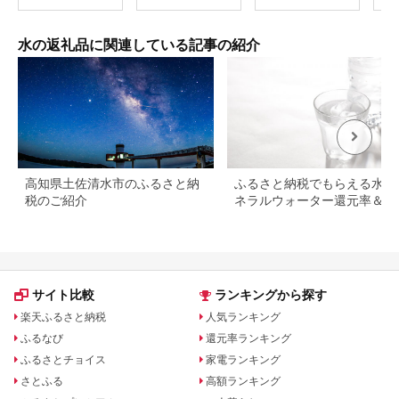
蓄 
用 
アル
【0
水の返礼品に関連している記事の紹介
高知県土佐清水市のふるさと納
ふるさと納税でもらえる水・
税のご紹介
ネラルウォーター還元率＆レ
ュー評価ランキング！
サイト比較
ランキングから探す
楽天ふるさと納税
人気ランキング
ふるなび
還元率ランキング
ふるさとチョイス
家電ランキング
さとふる
高額ランキング