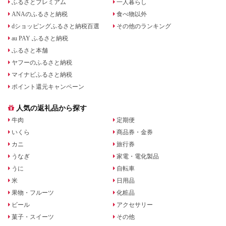
ふるさとプレミアム
一人暮らし
ANAのふるさと納税
食べ物以外
dショッピングふるさと納税百選
その他のランキング
au PAY ふるさと納税
ふるさと本舗
ヤフーのふるさと納税
マイナビふるさと納税
ポイント還元キャンペーン
人気の返礼品から探す
牛肉
定期便
いくら
商品券・金券
カニ
旅行券
うなぎ
家電・電化製品
うに
自転車
米
日用品
果物・フルーツ
化粧品
ビール
アクセサリー
菓子・スイーツ
その他