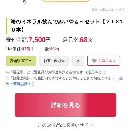
出典：ANAのふるさと納税
海のミネラル飲んでみいやぁ～セット【２Ｌ×１
０本】
7,500
68
寄付金額:
円
還元率:
%
1kg単価:
375
円
量:
20
kg
お気に入り
高知県 室戸市
お茶・飲み物
水
※「還元率」とは返礼品のお得度を測る指標です
（還元率とは）
※「控除上限額」の範囲内で寄付するとお得にふるさと納税できます
（控
除上限額を調べる）
詳細を見る
この返礼品の取扱いサイト