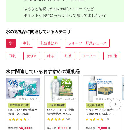
ふるさと納税でAmazonギフトコードなど
ポイントがお得にもらえるって知ってましたか？
水の返礼品に関連しているカテゴリ
水
牛乳
乳酸菌飲料
フルーツ・野菜ジュース
豆乳
炭酸水
緑茶
紅茶
コーヒー
その他
水に関連しているおすすめの返礼品
出典：ふるなび
出典：ふるなび
出典：ふるなび
鹿児島県 垂水市
北海道 札幌市
滋賀県 彦根市
島
E5-1012／飲む温泉水
い・ろ・は・す 北海
キリン ラブズスポー
純天
寿鶴 20L×6箱
道の天然水 ラベルレ
ツ 555ml × 24本 スポ
水 
ス 540mlPET×24本
ーツドリンク
24
5.0
5.0
5.0
ウォ
期保
54,000
10,000
15,000
寄付金額:
円
寄付金額:
円
寄付金額:
円
寄付