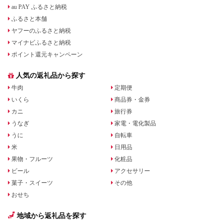
au PAY ふるさと納税
ふるさと本舗
ヤフーのふるさと納税
マイナビふるさと納税
ポイント還元キャンペーン
人気の返礼品から探す
牛肉
定期便
いくら
商品券・金券
カニ
旅行券
うなぎ
家電・電化製品
うに
自転車
米
日用品
果物・フルーツ
化粧品
ビール
アクセサリー
菓子・スイーツ
その他
おせち
地域から返礼品を探す