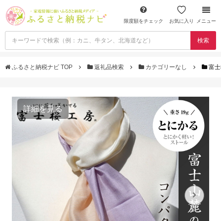
限度額をチェック
お気に入り
メニュー
検索
ふるさと納税ナビ TOP
返礼品検索
カテゴリーなし
富士
詳細を見る