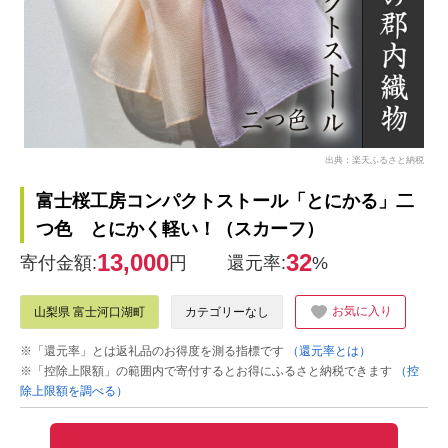
出典：楽天ふるさと納税
富士桜工房コンパクトストール「とにかる」二
つ色 とにかく軽い！（スカーフ）
13,000
32
寄付金額:
円
還元率:
%
お気に入り
山梨県 富士河口湖町
カテゴリーなし
※「還元率」とは返礼品のお得度を測る指標です
（還元率とは）
※「控除上限額」の範囲内で寄付するとお得にふるさと納税できます
（控
除上限額を調べる）