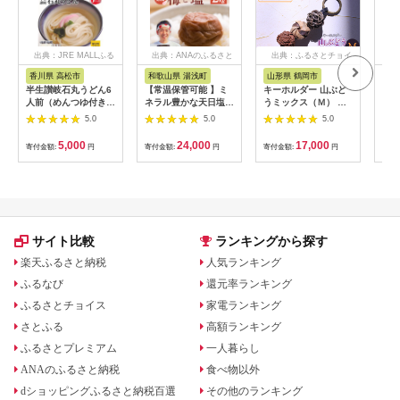
出典：JRE MALLふる
出典：ANAのふるさと
出典：ふるさとチョイ
出
さと納税
納税
ス
香川県 高松市
和歌山県 湯浅町
山形県 鶴岡市
佐
半生讃岐石丸うどん6
【常温保管可能 】ミ
キーホルダー 山ぶど
【伊
人前（めんつゆ付き）
ネラル豊かな天日塩だ
うミックス（Ｍ） 山
ース
麺300g×2袋
けで漬けた無添加梅干
形県鶴岡市 アトリエ
5.0
5.0
5.0
し2kg 梅ボーイズ｜
かおる | 山葡萄 雑貨
南高梅
キーホルダー ギフト
5,000
24,000
17,000
寄付金額:
円
寄付金額:
円
寄付金額:
円
寄付
B201_EP6024
贈り物 お取り寄せ 返
礼品
サイト比較
ランキングから探す
楽天ふるさと納税
人気ランキング
ふるなび
還元率ランキング
ふるさとチョイス
家電ランキング
さとふる
高額ランキング
ふるさとプレミアム
一人暮らし
ANAのふるさと納税
食べ物以外
dショッピングふるさと納税百選
その他のランキング