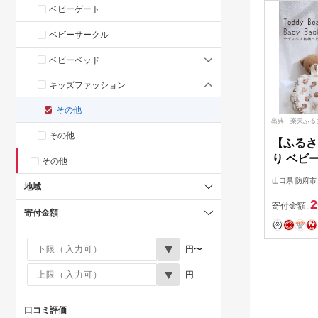
ベビーゲート
ベビーサークル
ベビーベッド
キッズファッション
その他
出典：楽天ふる
その他
【ふるさ
り ベビ
その他
ディベア
山口県 防府市
地域
ーヴ 山口
2
入れ 出産
寄付金額:
寄付金額
一升餅 
円〜
円
口コミ評価