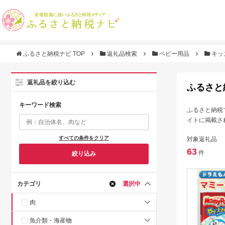
ふるさと納税ナビ TOP
返礼品検索
ベビー用品
キッ
返礼品を絞り込む
ふるさと
キーワード検索
ふるさと納税
イトに掲載さ
すべての条件をクリア
対象返礼品
63
件
絞り込み
カテゴリ
選択中
肉
魚介類・海産物