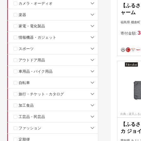
カメラ・オーディオ
【ふるさ
ャーム 
楽器
M・Lサ
福島県 棚倉町
口で配送】
家電・電化製品
3
寄付金額:
情報機器・ガジェット
スポーツ
アウトドア用品
車用品・バイク用品
自転車
旅行・チケット・カタログ
加工食品
出典：楽天ふる
工芸品・民芸品
【ふるさ
ファッション
カ ジョ
(30×6
定期便
愛知県 みよし