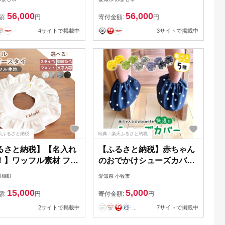
56,000
56,000
額:
円
寄付金額:
円
4サイトで掲載中
3サイトで掲載中
天ふるさと納税
出典：楽天ふるさと納税
るさと納税】【名入れ
【ふるさと納税】赤ちゃん
！】ワッフル素材 フリ
のおでかけシューズカバー
ビースタイ【coco
ギフト（グリーン／イエロ
川棚町
愛知県 小牧市
an factory】
ー／グレー／パープル／ネ
15,000
5,000
080]
イビー） 【ベビー用品】
額:
円
寄付金額:
円
2サイトで掲載中
...
7サイトで掲載中