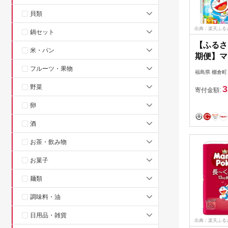
貝類
出典：楽天ふる
鍋セット
【ふるさ
米・パン
期便】マ
ドラえもん
フルーツ・果物
福島県 棚倉町
【40693
野菜
3
寄付金額:
卵
酒
お茶・飲み物
お菓子
麺類
調味料・油
日用品・雑貨
出典：楽天ふる