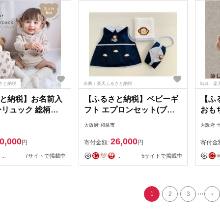
さと納税
出典：楽天ふるさと納税
出典：楽
と納税】お名前入
【ふるさと納税】ベビーギ
【ふ
ーリュック 総柄テ
フト エプロンセット(ブル
おもち
 株式会社リリーレ
ー)【1498694】
ー)
大阪府 和泉市
大阪府 
県 防府市 B43 名
ラーラ
0,000
26,000
祝い 1歳 誕生日
円
寄付金額:
円
寄付金
一升パン くま 総柄
...
7サイトで掲載中
...
5サイトで掲載中
...
1
2
3
›