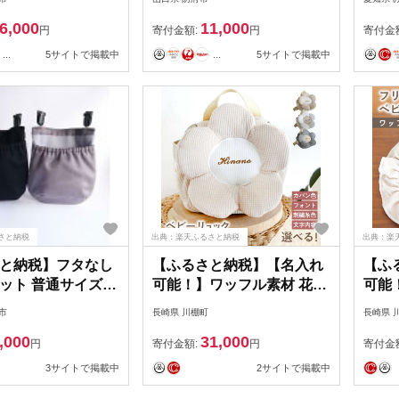
8596】
防府市 A-A29 名入れ 刺繍
6,000
11,000
出産祝い 1歳 誕生日 一升餅
円
寄付金額:
円
寄付金
一升パン ベビーリュック
...
5サイトで掲載中
...
5サイトで掲載中
さと納税
出典：楽天ふるさと納税
出典：楽
と納税】フタなし
【ふるさと納税】【名入れ
【ふ
ット 普通サイズ
可能！】ワッフル素材 花形
可能
ベビーリュック【coco
ル ベ
市
長崎県 川棚町
長崎県 
plus an factory】
plus 
,000
31,000
[OCR082]
[OCR
円
寄付金額:
円
寄付金
3サイトで掲載中
2サイトで掲載中