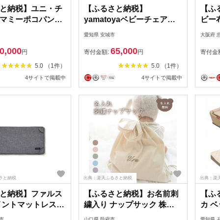
と納税】ユニ・チ
【ふるさと納税】
【ふ
マミーポコパンツ
yamatoyaベビーチェア
ビー
イズセット【複数個
すくすくチェアGL ライト
オー
愛知県 安城市
大阪府 
【4081167】
ブラウン【1604627】
【12
0,000
65,000
円
寄付金額:
円
寄付金
5.0 （1件）
5.0 （1件）
4サイトで掲載中
4サイトで掲載中
さと納税
出典：楽天ふるさと納税
出典：楽
と納税】ファルス
【ふるさと納税】お名前刺
【ふ
イントマットレス
繍入り ナップサック 株式
カ ベ
0cm) メランジグレ
会社リリーレーヴ 山口県
ベージ
市
山口県 防府市
愛知県 