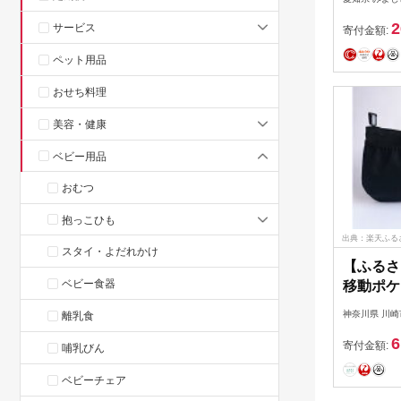
ー【171
2
サービス
寄付金額:
ペット用品
おせち料理
美容・健康
ベビー用品
おむつ
抱っこひも
出典：楽天ふる
スタイ・よだれかけ
【ふるさ
ベビー食器
移動ポケ
無地2個
神奈川県 川崎
離乳食
6
寄付金額:
哺乳びん
ベビーチェア