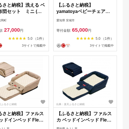
るさと納税】洗える ベ
【ふるさと納税】
布団セット ミニ (ピ
yamatoyaベビーチェア
レ・ブルー)
すくすくチェアGL ダーク
忠岡町
愛知県 安城市
59399】
ブラウン【1604628】
27,000
65,000
額:
円
寄付金額:
円
5.0 （1件）
5.0 （1件）
3サイトで掲載中
3サイトで掲載中
天ふるさと納税
出典：楽天ふるさと納税
るさと納税】ファルス
【ふるさと納税】ファルス
ッドインベッド Flex
カ ベッドインベッド Flex
ュ【1724188】
ネイビー【1724185】
みよし市
愛知県 みよし市