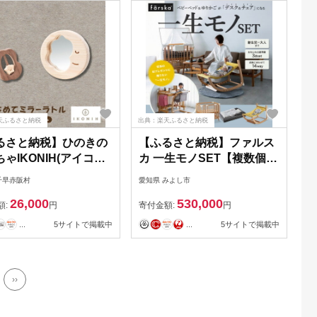
天ふるさと納税
出典：楽天ふるさと納税
るさと納税】ひのきの
【ふるさと納税】ファルス
ゃIKONIH(アイコニ
カ 一生モノSET【複数個口
の知育玩具 はじめてミ
で配送】【4079184】
千早赤阪村
愛知県 みよし市
トル【1450428】
26,000
530,000
額:
円
寄付金額:
円
...
5サイトで掲載中
...
5サイトで掲載中
››