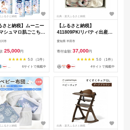
天ふるさと納税
出典：楽天ふるさと納税
るさと納税】ムーニー
【ふるさと納税】
 マシュマロ肌ごこちモ
411809PK/リバティ出産準
 男の子 L 44枚×4パ
備ギフト(ピンク)
掛川市
愛知県 半田市
 紙おむつ【配送不可地
【1554303】
25,000
37,000
離島・沖縄県】
額:
円
寄付金額:
円
09846】
5.0 （1件）
5.0 （1件）
...
6サイトで掲載中
4サイトで掲載中
天ふるさと納税
出典：楽天ふるさと納税