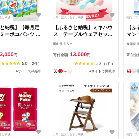
さと納税
出典：楽天ふるさと納税
出典：楽
と納税】【毎月定
【ふるさと納税】ミキハウ
【ふ
ミーポコパンツ L
ス テーブルウェアセット
マン
 42枚×4袋全2回
(F35)【1591310】
レ安心
岡山県 美作市
静岡県 
72】
ック
3,000
13,000
域：
円
寄付金額:
円
寄付金
【16
5.0 （2件）
5.0 （2件）
4サイトで掲載中
4サイトで掲載中
さと納税
出典：楽天ふるさと納税
出典：楽