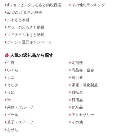
dショッピングふるさと納税百選
その他のランキング
au PAY ふるさと納税
ふるさと本舗
ヤフーのふるさと納税
マイナビふるさと納税
ポイント還元キャンペーン
人気の返礼品から探す
牛肉
定期便
いくら
商品券・金券
カニ
旅行券
うなぎ
家電・電化製品
うに
自転車
米
日用品
果物・フルーツ
化粧品
ビール
アクセサリー
菓子・スイーツ
その他
おせち