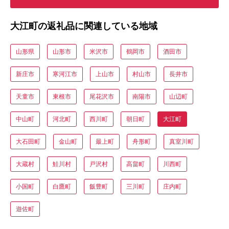
大江町の返礼品に関連している地域
山形県
山形市
米沢市
鶴岡市
酒田市
新庄市
寒河江市
上山市
村山市
長井市
天童市
東根市
尾花沢市
南陽市
山辺町
中山町
河北町
西川町
朝日町
大江町
大石田町
金山町
最上町
舟形町
真室川町
大蔵村
鮭川村
戸沢村
高畠町
川西町
小国町
白鷹町
飯豊町
三川町
庄内町
遊佐町