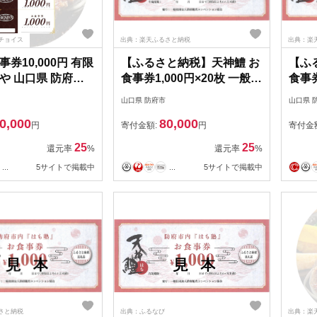
チョイス
出典：楽天ふるさと納税
出典：楽
券10,000円 有限
【ふるさと納税】天神鱧 お
【ふ
や 山口県 防府市
食事券1,000円×20枚 一般社
食事券
ンバーグ 専門店 老
団法人防府観光コンベンシ
団法
山口県 防府市
山口県 
事券 チケット ラン
ョン協会 山口県 防府市
ョン協
0,000
80,000
ナー テイクアウト
H13 鱧 ハモ 魚介類 お食事
H23
円
寄付金額:
円
寄付金
券 チケット グルメ 天然 国
券 チ
25
25
還元率
%
還元率
%
産 山口 瀬戸内 観光 旅行
産 山
...
5サイトで掲載中
...
5サイトで掲載中
さと納税
出典：ふるなび
出典：楽