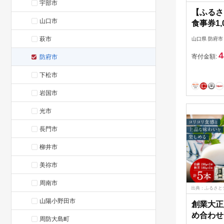
宇部市
【ふるさ
山口市
食事券1,
団法人防
萩市
山口県 防府市
ョン協会 
4
H04 鱧
寄付金額:
防府市
券 チケッ
下松市
産 山口 
岩国市
光市
長門市
柳井市
美祢市
周南市
出典：ふるさと
山陽小野田市
創業大正
め合わせ
周防大島町