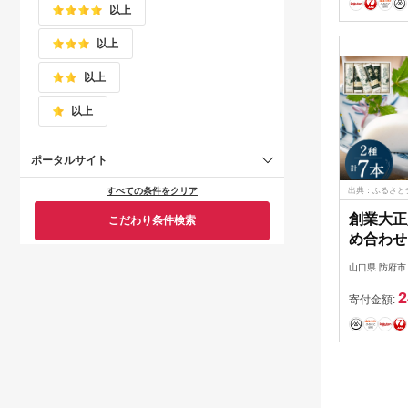
以上
もち
以上
以上
以上
ポータルサイト
出典：ふるさと
すべての条件をクリア
創業大正
こだわり条件検索
め合わせ
ト」 株
山口県 防府市
店 山口県
2
まぼこ 
寄付金額:
焼き抜き
詰め合わ
口名産 