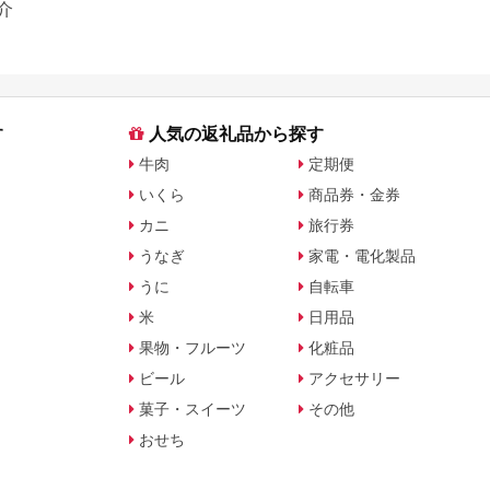
介
す
人気の返礼品から探す
牛肉
定期便
いくら
商品券・金券
カニ
旅行券
うなぎ
家電・電化製品
うに
自転車
米
日用品
果物・フルーツ
化粧品
ビール
アクセサリー
菓子・スイーツ
その他
おせち