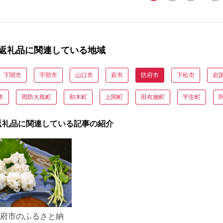
返礼品に関連している地域
下関市
宇部市
山口市
萩市
防府市
下松市
岩
市
周防大島町
和木町
上関町
田布施町
平生町
返礼品に関連している記事の紹介
防府市のふるさと納