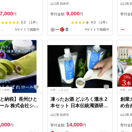
式会社杉本利兵衛本
県 防府市 O-I60 テリーヌシ
天トラ
山口県 防府市
山口県 
 防府市 A-G32 か
ョコラ 濃厚 チョコレート
付額2
7,000
9,000
蒲鉾 練り物 白身魚
マスカルポーネ なめらか
6,00
円
寄付金額:
円
寄付金
 焼き抜きかまぼこ
チョコ スイーツ ギフト 贈
5.0 （1件）
4.0 （1件）
せ 贈り物 贈答 山
り物 お取り寄せ
...
5サイトで掲載中
4サイトで掲載中
特産品
さと納税
出典：ふるなび
出典：au
と納税】長州ひと
凍ったお酒 どぶろく瀧水 2
創業
ール 株式会社シ
本セット 日本伝統濁酒研究
め合
山口県 防府市 O-
所 山口県 防府市 A-D52 ど
株式
山口県 防府市
山口県 
ールケーキ 抹茶 小豆
ぶろく 生どぶろく 甘口 発
口県 
,000
14,000
 米粉 スイーツ 菓
酵食品 乳酸菌 酵母 日本酒
こ 蒲
円
寄付金額:
円
寄付金
ート 和洋折衷 もち
地酒 濁り酒 冷凍 冷酒 ギフ
身魚 