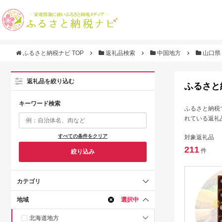
ふるさと納税ナビ TOP
返礼品検索
中国地方
山口県
返礼品を絞り込む
ふるさと
キーワード検索
ふるさと納税
れている返礼
すべての条件をクリア
対象返礼品
211
件
絞り込み
カテゴリ
地域
選択中
北海道地方