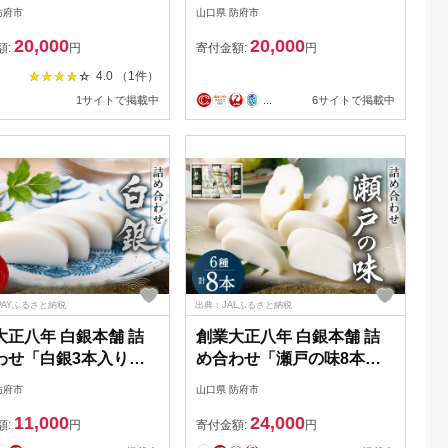
ベルクーポン B46 寄
所 山口県 防府市 B50 どぶ
防府市
山口県 防府市
0,000円(クーポン額
ろく 生どぶろく 甘口 発酵
20,000
20,000
0円分)
食品 乳酸菌 酵母 日本酒 地
額:
円
寄付金額:
円
酒 濁り酒 冷凍 冷酒 ギフト
4.0 （1件）
1サイトで掲載中
...
6サイトで掲載中
PAYふるさと納税
出典：JALふるさと納税
大正八年 白銀本舗 詰
創業大正八年 白銀本舗 詰
わせ「白銀3本入り」
め合わせ「瀬戸の味8本セ
会社杉本利兵衛本店 山
ット」 株式会社杉本利兵衛
防府市
山口県 防府市
防府市 A-A26 かまぼ
本店 山口県 防府市 B-D03
11,000
24,000
鉾 焼き抜き 練り物 白
かまぼこ ちくわ 焼き抜き
額:
円
寄付金額:
円
老舗 山口名産 特産品
練り物 セット 詰め合わせ