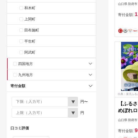
ト」 株
山口県 防府市
店 山口県
和木町
1
まぼこ 
寄付金額:
上関町
焼き抜き
詰め合わ
田布施町
口名産 
平生町
阿武町
四国地方
九州地方
寄付金額
出典：楽天ふる
円〜
【ふるさ
めぼれロ
円
ェ・モム 
山口県 防府市
I23 ロ
口コミ評価
9
ういろう
寄付金額:
子 デザ