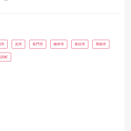
国市
光市
長門市
柳井市
美祢市
周南市
阿武町