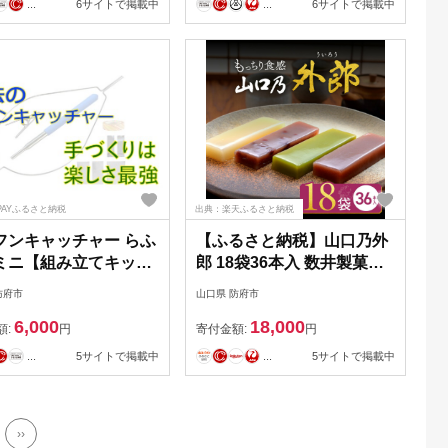
...
6サイトで掲載中
...
6サイトで掲載中
物 おつまみ
贈答 木くらげ 卵 おつまみ
お取り寄せ
PAYふるさと納税
出典：楽天ふるさと納税
フンキャッチャー らふ
【ふるさと納税】山口乃外
ミニ【組み立てキッ
郎 18袋36本入 数井製菓株
長170cm以下限定 自
式会社 山口県 防府市 A-
防府市
山口県 防府市
作る、ワンコと楽しむ
H12 外郎 山口 ういろう 和
6,000
18,000
店 山口県 防府市 O-
菓子 老舗 詰め合わせ 贈り
額:
円
寄付金額:
円
 犬 散歩 ウンチ取り 腰
物 ギフト もちもち わらび
...
5サイトで掲載中
...
5サイトで掲載中
止 便利グッズ ペット
粉 小豆
特許 工作
››