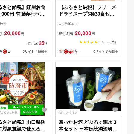
るさと納税】紅屋お食
【ふるさと納税】フリーズ
,000円 有限会社べに
ドライスープ3種30食セッ
口県 防府市 B55 ハン
ト ハチ食品株式会社 山口
防府市
山口県 防府市
 専門店 老舗 お食事
県 防府市 B42 スープ 詰め
20,000
20,000
ケット ランチ ディナ
合わせ セット インスタン
額:
円
寄付金額:
円
テイクアウト
ト 洋風 たまご オニオン ト
5.0 （1件）
25
還元率
%
マト 備蓄 時短
...
5サイトで掲載中
...
5サイトで掲載中
天ふるさと納税
出典：ふるなび
るさと納税】山口県防
凍ったお酒 どぶろく瀧水 3
の対象施設で使える楽
本セット 日本伝統濁酒研究