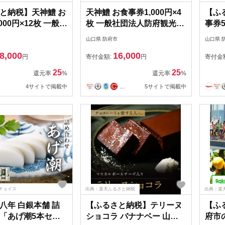
と納税】天神鱧 お
天神鱧 お食事券1,000円×4
【ふ
000円×12枚 一般社
枚 一般社団法人防府観光コ
事券5
府観光コンベンシ
ンベンション協会 山口県
や 山
山口県 防府市
山口県 
山口県 防府市 D-
防府市 A-F28 鱧 ハモ 魚介
バーグ
8,000
16,000
 ハモ 魚介類 お食事
類 お食事券 チケット グル
券 チ
円
寄付金額:
円
寄付金
ト グルメ 天然 国
メ 天然 国産 山口 瀬戸内 観
ー 
25
25
還元率
%
還元率
%
瀬戸内 観光 旅行
光 旅行
4サイトで掲載中
...
5サイトで掲載中
チョイス
出典：楽天ふるさと納税
出典：楽
八年 白銀本舗 詰
【ふるさと納税】テリーヌ
【ふ
「あげ潮5本セッ
ショコラ バナナベー 山口
府市