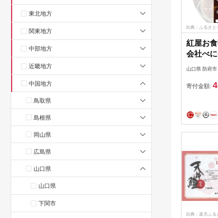
東北地方
出典：ふるさと
関東地方
紅屋お食事
中部地方
会社べに
D36 ハ
近畿地方
山口県 防府市
舗 お食
中国地方
4
チ ディ
寄付金額:
鳥取県
島根県
岡山県
広島県
山口県
山口県
下関市
出典：楽天ふる