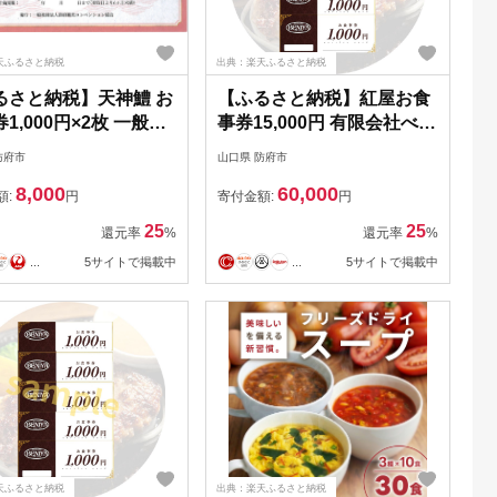
天ふるさと納税
出典：楽天ふるさと納税
るさと納税】天神鱧 お
【ふるさと納税】紅屋お食
1,000円×2枚 一般社
事券15,000円 有限会社べに
人防府観光コンベンシ
や 山口県 防府市 F13 ハン
防府市
山口県 防府市
会 山口県 防府市 O-
バーグ 専門店 老舗 お食事
8,000
60,000
 鱧 ハモ 魚介類 お食事
券 チケット ランチ ディナ
額:
円
寄付金額:
円
ケット グルメ 天然 国
ー テイクアウト
25
25
還元率
%
還元率
%
口 瀬戸内 観光 旅行
...
5サイトで掲載中
...
5サイトで掲載中
天ふるさと納税
出典：楽天ふるさと納税