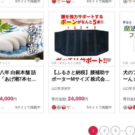
...
6サイトで掲載中
...
6サイトで掲載中
ト
贈り
チョイス
出典：楽天ふるさと納税
出典：au
八年 白銀本舗 詰
【ふるさと納税】腰補助サ
犬の
「あげ潮7本セッ
ポーターMサイズ 株式会社
ーん
式会社杉本利兵衛本
シーエス 山口県 防府市 B-
ト】身
山口県 防府市
山口県 
 防府市 B-D04 か
D24 腰痛 ベルト 骨盤ベル
分で
4,000
24,000
蒲鉾 練り物 白身魚
ト コルセット 二重ベルト
國信商
円
寄付金額:
円
寄付金
 焼き抜きかまぼこ
蒸れない メッシュ 腰用 サ
F22
...
6サイトで掲載中
...
5サイトで掲載中
せ 贈り物 贈答 山
ポート 幅広 姿勢 介護 日本
痛防
特産品
製
用品 
...
1
2
3
›