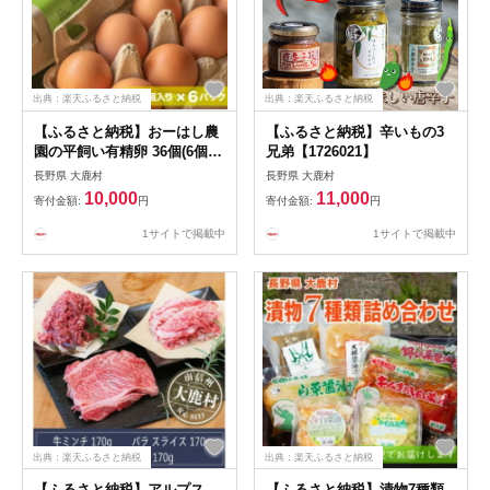
出典：楽天ふるさと納税
出典：楽天ふるさと納税
【ふるさと納税】おーはし農
【ふるさと納税】辛いもの3
園の平飼い有精卵 36個(6個×6
兄弟【1726021】
パック)【配送不可地域：離
長野県 大鹿村
長野県 大鹿村
島】【1723584】
10,000
11,000
寄付金額:
円
寄付金額:
円
1サイトで掲載中
1サイトで掲載中
出典：楽天ふるさと納税
出典：楽天ふるさと納税
【ふるさと納税】アルプス
【ふるさと納税】漬物7種類