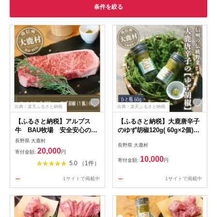
条件を絞る
出典：楽天ふるさと納税
出典：楽天ふるさと納税
【ふるさと納税】アルプス
【ふるさと納税】大鹿唐辛子
牛 BAU牧場 安全安心の牛
のゆず胡椒120g( 60g×2個)
肉セット(ロースステーキ
【1722861】
長野県 大鹿村
長野県 大鹿村
250g・ゆず胡椒 60g)【配送
20,000
寄付金額:
円
不可地域：離島】
10,000
寄付金額:
円
5.0 （1件）
【1724043】
1サイトで掲載中
1サイトで掲載中