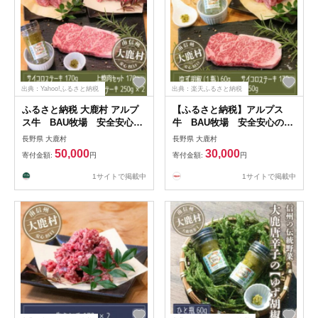
出典：Yahoo!ふるさと納税
出典：楽天ふるさと納税
ふるさと納税 大鹿村 アルプ
【ふるさと納税】アルプス
ス牛 BAU牧場 安全安心の
牛 BAU牧場 安全安心の牛
牛肉セット
肉セット(ロースステーキ・サ
長野県 大鹿村
長野県 大鹿村
イコロステーキ・ゆず胡椒)
50,000
30,000
寄付金額:
円
寄付金額:
円
【配送不可地域：離島】
【1724218】
1サイトで掲載中
1サイトで掲載中