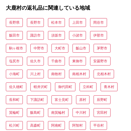
大鹿村の返礼品に関連している地域
長野県
長野市
松本市
上田市
岡谷市
飯田市
諏訪市
須坂市
小諸市
伊那市
駒ヶ根市
中野市
大町市
飯山市
茅野市
塩尻市
佐久市
千曲市
東御市
安曇野市
小海町
川上村
南牧村
南相木村
北相木村
佐久穂町
軽井沢町
御代田町
立科町
青木村
長和町
下諏訪町
富士見町
原村
辰野町
箕輪町
飯島町
南箕輪村
中川村
宮田村
松川町
高森町
阿南町
阿智村
平谷村