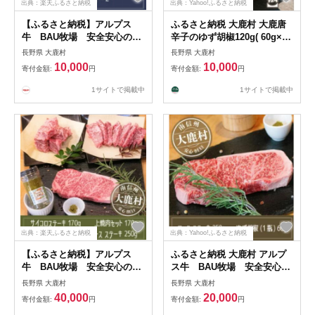
出典：楽天ふるさと納税
出典：Yahoo!ふるさと納税
【ふるさと納税】アルプス
ふるさと納税 大鹿村 大鹿唐
牛 BAU牧場 安全安心の牛
辛子のゆず胡椒120g( 60g×2
肉ミンチ 合計340g(170g×2)
個)
長野県 大鹿村
長野県 大鹿村
【配送不可地域：離島】
10,000
10,000
寄付金額:
円
寄付金額:
円
【1724002】
1サイトで掲載中
1サイトで掲載中
出典：楽天ふるさと納税
出典：Yahoo!ふるさと納税
【ふるさと納税】アルプス
ふるさと納税 大鹿村 アルプ
牛 BAU牧場 安全安心の牛
ス牛 BAU牧場 安全安心の
肉セット(ロースステーキ・サ
牛肉セット(ロースステーキ
長野県 大鹿村
長野県 大鹿村
イコロステーキ・上焼肉・ゆ
250g・ゆず胡椒 60g)
40,000
20,000
寄付金額:
円
寄付金額:
円
ず胡椒)【配送不可地域：離