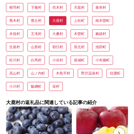
根羽村
下條村
売木村
天龍村
泰阜村
喬木村
豊丘村
大鹿村
上松町
南木曽町
木祖村
王滝村
大桑村
木曽町
麻績村
生坂村
山形村
朝日村
筑北村
池田町
松川村
白馬村
小谷村
坂城町
小布施町
高山村
山ノ内町
木島平村
野沢温泉村
信濃町
小川村
飯綱町
栄村
大鹿村の返礼品に関連している記事の紹介