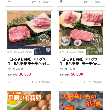
島】【1724213】
1サイトで掲載中
1サイトで掲載中
出典：楽天ふるさと納税
出典：楽天ふるさと納税
【ふるさと納税】アルプス
【ふるさと納税】アルプス
牛 BAU牧場 安全安心の牛肉
牛 BAU牧場 安全安心の牛
セット(ローススライス
肉セット【配送不可地域：離
長野県 大鹿村
長野県 大鹿村
170g×2・バラスライス
島】【1723963】
30,000
50,000
寄付金額:
円
寄付金額:
円
170g×2)【配送不可地域：離
島】【1724059】
1サイトで掲載中
1サイトで掲載中