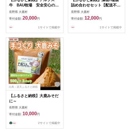
牛 BAU牧場 安全安心の牛
詰め合わせセット【配送不可
肉セット(ローススライス・バ
地域：離島】【1724290】
長野県 大鹿村
長野県 大鹿村
ラスライス・ミンチ)【配送不
20,000
12,000
寄付金額:
円
寄付金額:
円
可地域：離島】【1724106】
1サイトで掲載中
1サイトで掲載中
出典：楽天ふるさと納税
【ふるさと納税】大鹿みそだ
に～
長野県 大鹿村
10,000
寄付金額:
円
2サイトで掲載中