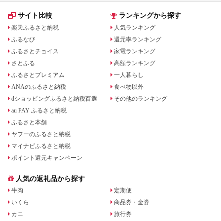
サイト比較
ランキングから探す
楽天ふるさと納税
人気ランキング
ふるなび
還元率ランキング
ふるさとチョイス
家電ランキング
さとふる
高額ランキング
ふるさとプレミアム
一人暮らし
ANAのふるさと納税
食べ物以外
dショッピングふるさと納税百選
その他のランキング
au PAY ふるさと納税
ふるさと本舗
ヤフーのふるさと納税
マイナビふるさと納税
ポイント還元キャンペーン
人気の返礼品から探す
牛肉
定期便
いくら
商品券・金券
カニ
旅行券