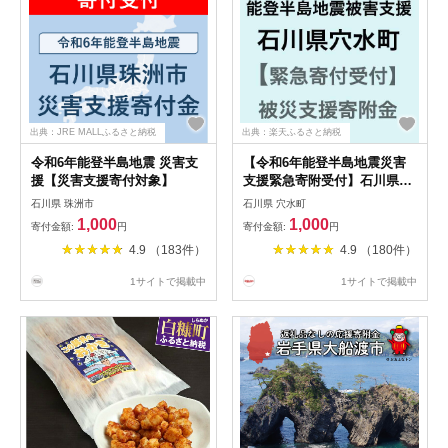
出典：JRE MALLふるさと納税
出典：楽天ふるさと納税
令和6年能登半島地震 災害支
【令和6年能登半島地震災害
援【災害支援寄付対象】
支援緊急寄附受付】石川県穴
水町災害応援寄附金（返礼品
石川県 珠洲市
石川県 穴水町
はありません）
1,000
1,000
寄付金額:
円
寄付金額:
円
4.9 （183件）
4.9 （180件）
1サイトで掲載中
1サイトで掲載中