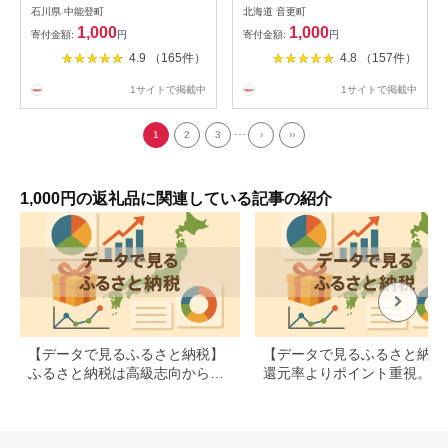
附受付】石川県中能登町災害
容量＞ 70g×1袋 合計70g ／
石川県 中能登町
北海道 音更町
応援寄附金（返礼品はありま
70g×5袋 合計350g ／ 70g×12
1,000
1,000
寄付金額:
円
寄付金額:
円
せん）
袋 合計840g 1000円 ～ 9000
4.9 （165件）
4.8 （157件）
円 きなこねじり きなこ きな
粉 黄粉 大豆 だいず おやつ
1サイトで掲載中
1サイトで掲載中
お菓子 お茶請け お茶菓子 常
温 北海道 音更町 送料無料
...
1
2
3
›
››
1,000円の返礼品に関連している記事の紹介
【データで見るふるさと納税】
【データで見るふるさと納税
ふるさと納税は高級志向から節
還元率よりポイント重視。返
約志向へシフト
品の選び方に変化の兆し