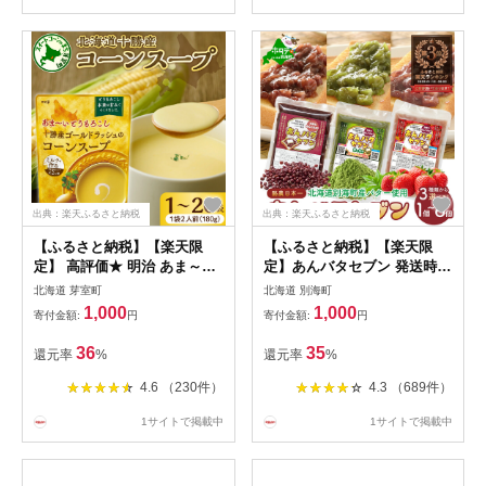
出典：楽天ふるさと納税
出典：楽天ふるさと納税
【ふるさと納税】【楽天限
【ふるさと納税】【楽天限
定】 高評価★ 明治 あま～い
定】あんバタセブン 発送時期
とうもろこし 十勝産 ゴール
味 内容量 が選べる 北海道産
北海道 芽室町
北海道 別海町
ドラッシュ の コーンスープ
あんバター つぶあん いちご
1,000
1,000
寄付金額:
円
寄付金額:
円
180g 【個数が選べる1～20
抹茶 140g 280g 420g 560g
個】 キャンプ飯 甘い 人気 常
700g 840g ( ふるさと納税 ふ
36
35
還元率
%
還元率
%
温保存 お試し 1000円 マラソ
るさと納税 常温 スイーツ ラ
ン マツコの知らない世界 テ
ンキング お買い物マラソン
4.6 （230件）
4.3 （689件）
レビで紹介 送料無料 北海道
アンバタ あんバタ 1000円
十勝 芽室町
1000円 福袋)
1サイトで掲載中
1サイトで掲載中