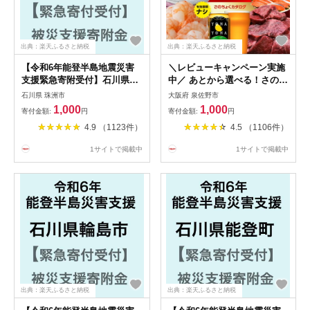
出典：楽天ふるさと納税
出典：楽天ふるさと納税
【令和6年能登半島地震災害
＼レビューキャンペーン実施
支援緊急寄附受付】石川県珠
中／ あとから選べる！さのち
洲市災害応援寄附金（返礼品
ょくカタログ ( 寄附 1,000 円
石川県 珠洲市
大阪府 泉佐野市
はありません）
～ 1,000,000 円コース ) 肉 カ
1,000
1,000
寄付金額:
円
寄付金額:
円
ニ おせち うなぎ 日用品 など
4.9 （1123件）
4.5 （1106件）
約2,600品以上掲載 泉佐野カ
タログ
1サイトで掲載中
1サイトで掲載中
出典：楽天ふるさと納税
出典：楽天ふるさと納税