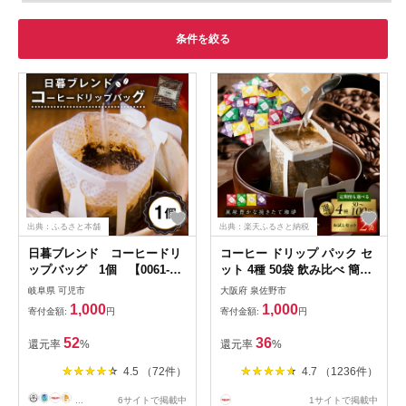
条件を絞る
出典：ふるさと本舗
出典：楽天ふるさと納税
日暮ブレンド コーヒードリ
コーヒー ドリップ パック セ
ップバッグ 1個 【0061-
ット 4種 50袋 飲み比べ 簡単
012】
業務用 ブレンド 飲みやすい
岐阜県 可児市
大阪府 泉佐野市
ドリップコーヒー ドリップパ
1,000
1,000
寄付金額:
円
寄付金額:
円
ック 香り 苦味 コク 酸味 オ
フィス イベント キャンプ ア
52
36
還元率
%
還元率
%
ウトドア 選べる ギフト 送料
無料 泉佐野市
4.5 （72件）
4.7 （1236件）
...
6サイトで掲載中
1サイトで掲載中