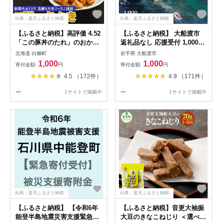
出典：楽天ふるさと納税
出典：楽天ふるさと納税
【ふるさと納税】高評価 4.52
【ふるさと納税】 大船渡市
「この豚丼のたれ」のおかき
返礼品なし 応援受付 1,000円
【選べる1個／5個】北海道
〜 3,000,000円
北海道 白糠町
岩手県 大船渡市
1000円 1000円ポッキリ 1,000
1,000
1,000
寄付金額:
円
寄付金額:
円
円 1000円以下 お菓子 せんべ
4.5 （172件）
4.9 （171件）
い 煎餅 スイーツ 人気 ふるさ
と納税 北海道 白糠町 お中元
1サイトで掲載中
1サイトで掲載中
お盆 帰省 贈答 贈答品 夏ギフ
ト
出典：楽天ふるさと納税
出典：楽天ふるさと納税
【ふるさと納税】 【令和6年
【ふるさと納税】音更大袖振
能登半島地震災害支援緊急寄
大豆のきなこねじり ＜選べる