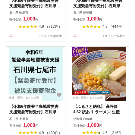
【令和6年能登半島地震災害
【令和6年能登半島地震災害
支援緊急寄附受付】石川県輪
支援緊急寄附受付】石川県能
島市災害応援寄附金（返礼品
登町災害応援寄附金（返礼品
石川県 輪島市
石川県 能登町
はありません）
はありません）
1,000
1,000
寄付金額:
円
寄付金額:
円
4.9 （812件）
4.9 （444件）
1サイトで掲載中
1サイトで掲載中
出典：楽天ふるさと納税
出典：楽天ふるさと納税
【令和6年能登半島地震災害
【ふるさと納税】 高評価
支援緊急寄附受付】石川県七
4.62 訳あり ラーメン 生産者
尾市災害応援寄附金（返礼品
応援 北海道みそラーメン
石川県 七尾市
北海道 白糠町
はありません）
1000 1000円 ポッキリ 送料無
1,000
1,000
寄付金額:
円
寄付金額:
円
料 ふるさと納税 北海道 ラー
4.9 （430件）
4.6 （216件）
メン 味噌 みそ 常温 ランキン