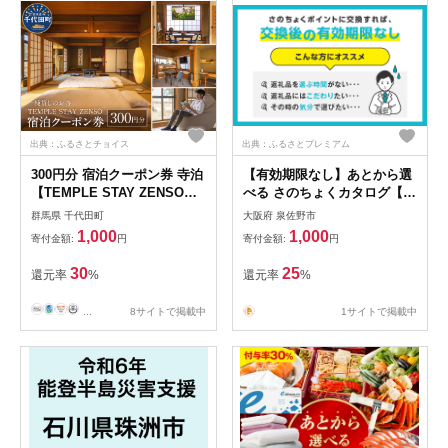
出典：ふるさとチョイス
出典：ふるさとプレミアム
300円分 宿泊クーポン券 寺泊
【有効期限なし】あとから選
【TEMPLE STAY ZENSO】
べる さのちょくカタログ【泉
群馬県 千代田町 宿泊施設 バ
佐野市 ふるさとギフト 4000
群馬県 千代田町
大阪府 泉佐野市
ーベキュー 家族 友達 アウト
品以上 高評価 肉 ビール 海鮮
1,000
1,000
寄付金額:
円
寄付金額:
円
ドア ペット クーポン コード
野菜 定期便 タオル ティッシ
癒し 体験 旅行 思い出 群馬
ュ 後から カタログギフト あ
30
25
還元率
%
還元率
%
県 千代田町
とからセレクト】
...
8サイトで掲載中
1サイトで掲載中