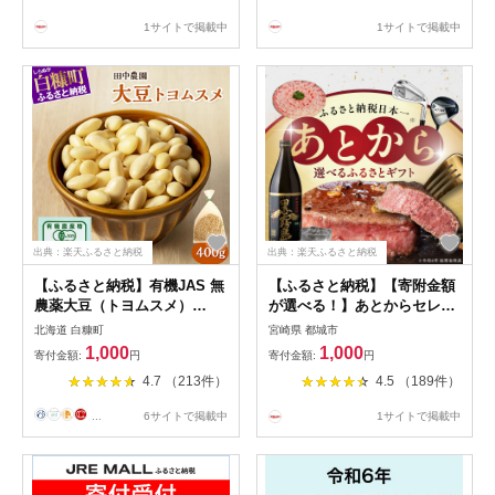
グ 人気 買い周り ふるさと納
1サイトで掲載中
1サイトで掲載中
税 北海道 白糠町 お中元 お盆
帰省 贈答 贈答品 夏ギフト
出典：楽天ふるさと納税
出典：楽天ふるさと納税
【ふるさと納税】有機JAS 無
【ふるさと納税】【寄附金額
農薬大豆（トヨムスメ）
が選べる！】あとからセレク
【400g】
ト【ふるさとギフト】 - 1,000
北海道 白糠町
宮崎県 都城市
円〜200万円 あとから選べる
1,000
1,000
寄付金額:
円
寄付金額:
円
ギフトポイント 専用サイトで
4.7 （213件）
4.5 （189件）
交換 訳あり 駆け込み 送料無
料 SKU-ASG 【宮崎県都城市
...
6サイトで掲載中
1サイトで掲載中
は2年連続ふるさと納税日本
一！】