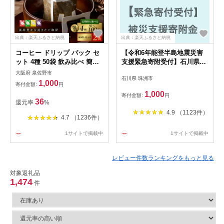
出典：楽天ふるさと納税
出典：楽天ふるさと納税
コーヒー ドリップ パック セ
【令和6年能登半島地震災害
ット 4種 50袋 飲み比べ 簡単
支援緊急寄附受付】石川県珠
業務用 ブレンド 飲みやすい
洲市災害応援寄附金（返礼品
大阪府 泉佐野市
石川県 珠洲市
ドリップコーヒー ドリップパ
はありません）
1,000
寄付金額:
円
ック 香り 苦味 コク 酸味 オ
1,000
寄付金額:
円
フィス イベント キャンプ ア
36
還元率
%
ウトドア 選べる ギフト 送料
4.9 （1123件）
無料 泉佐野市
4.7 （1236件）
1サイトで掲載中
1サイトで掲載中
レビュー件数ランキングをもっと見る
対象返礼品
1,474
件