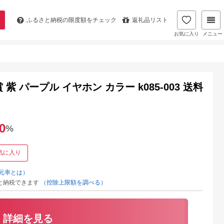
ふるさと納税の
限度額をチェック
返礼品リスト
お気に入り
メニュー
紫 パープル イヤホン カラー k085-003 送料
0
%
気に入り
元率とは）
と納税できます
（控除上限額を調べる）
詳細を見る