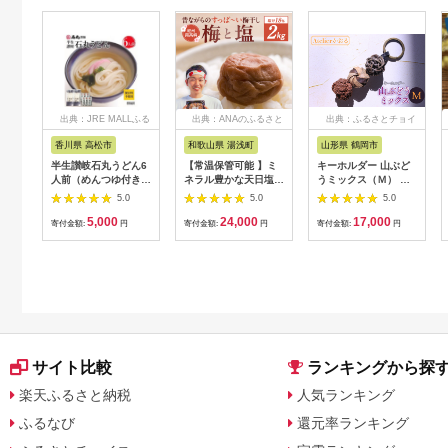
出典：JRE MALLふる
出典：ANAのふるさと
出典：ふるさとチョイ
さと納税
納税
ス
香川県 高松市
和歌山県 湯浅町
山形県 鶴岡市
半生讃岐石丸うどん6
【常温保管可能 】ミ
キーホルダー 山ぶど
人前（めんつゆ付き）
ネラル豊かな天日塩だ
うミックス（Ｍ） 山
麺300g×2袋
けで漬けた無添加梅干
形県鶴岡市 アトリエ
5.0
5.0
5.0
し2kg 梅ボーイズ｜
かおる | 山葡萄 雑貨
5,000
24,000
17,000
南高梅
キーホルダー ギフト
寄付金額:
円
寄付金額:
円
寄付金額:
円
B201_EP6024
贈り物 お取り寄せ 返
礼品
サイト比較
ランキングから探
楽天ふるさと納税
人気ランキング
ふるなび
還元率ランキング