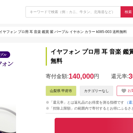
検索
イヤフォン プロ用 耳 音楽 鑑賞 紫 パープル イヤホン カラー k085-003 送料無料
イヤフォン プロ用 耳 音楽 鑑賞 
無料
140,000
3
寄付金額:
円
還元率:
お
山梨県 甲府市
カテゴリーなし
※「還元率」とは返礼品のお得度を測る指標です
（還
※「控除上限額」の範囲内で寄付するとお得にふるさ