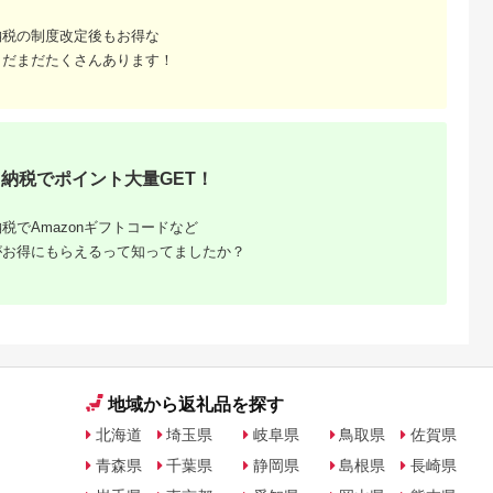
納税の制度改定後もお得な
まだまだたくさんあります！
天ふるさと納
出典：楽天ふるさと納
出典：楽天ふるさと納
出典：ANAのふるさ
税
税
税
納
向市
岩手県 宮古市
石川県 志賀町
香川県 多度津町
納税でポイント大量GET！
納税】 海
【ふるさと納税】【三
【ふるさと納税】
個性アスパラ（L-2L
ま 大漁 セ
陸宮古重茂産】無添加
【ご自宅用】 ふぞろ
混合）さぬきのめざ
の駅 ほそしま
焼きうに 80g×2、5、
い ころ柿 約800g
1kg (訳あり)【L-14
5.0
5.0
5.0
5.0
税でAmazonギフトコードなど
向市
10、30個セット_ 焼
【期間限定発送】 [米
4,000
24,000
18,000
9,000
79] 冷凍 ア
きうに うに ウニ 雲丹
吉農園 石川県 志賀町
円
寄付金額:
円
寄付金額:
円
寄付金額:
円
がお得にもらえるって知ってましたか？
魚 フライ す
焼きウニ 無添加 おか
BA4132] 干柿 干し柿
合わせ
ず おつまみ 酒の肴 ご
柿 かき 枯露柿 果物
はんのお供 惣菜 魚介
くだもの ドラフルー
海産物 岩手県 宮古市
ツ 800グラム 自然の
産地直送 冷凍 贈答 ギ
甘さ 手作り てづくり
フト 送料無料 【配送
最勝柿 ふるさと納税
不可地域：離島】
【G1335814】
地域から返礼品を探す
北海道
埼玉県
岐阜県
鳥取県
佐賀県
青森県
千葉県
静岡県
島根県
長崎県