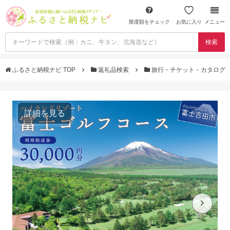
限度額をチェック
お気に入り
メニュー
検索
ふるさと納税ナビ TOP
返礼品検索
旅行・チケット・カタログ
詳細を見る