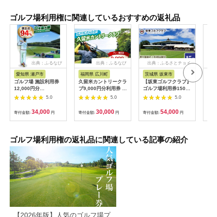
ゴルフ場利用権に関連しているおすすめの返礼品
出典：ふるなび
出典：ふるなび
出典：ふるさとチョイ
出
ス
愛知県 瀬戸市
福岡県 広川町
茨城県 坂東市
福
ゴルフ場 施設利用券
久留米カントリークラ
【坂東ゴルフクラブ】
【ふ
12,000円分
ブ9,000円分利用券 /
ゴルフ場利用券15000
フチ
[BBEC002]ゴルフ倶
ゴルフ[AFAD007]
円分（寄付金額の3割
小郡
5.0
5.0
5.0
楽部大樹 瀬戸店
相当額分） ／ ゴルフ
ギフ
プレー 都心から1時間
ゴル
34,000
30,000
54,000
寄付金額:
円
寄付金額:
円
寄付金額:
円
寄付
利用券 ゴルフ場 チケ
券 
ット 茨城 ゴルフ 予約
ラウ
体験 アクセス抜群 好
郡市
立地 ゴルフラウンド
ゴルフ場利用権の返礼品に関連している記事の紹介
アウトドア スポーツ
レジャー 茨城県
No.156
【2026年版】人気のゴルフ場プ