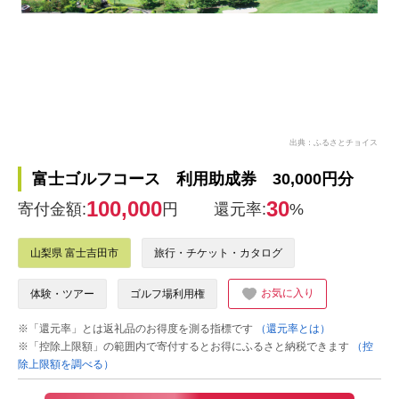
出典：ふるさとチョイス
富士ゴルフコース 利用助成券 30,000円分
100,000
30
寄付金額:
円
還元率:
%
山梨県 富士吉田市
旅行・チケット・カタログ
お気に入り
体験・ツアー
ゴルフ場利用権
※「還元率」とは返礼品のお得度を測る指標です
（還元率とは）
※「控除上限額」の範囲内で寄付するとお得にふるさと納税できます
（控
除上限額を調べる）