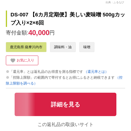
出典：ふるなび
DS-007 【6カ月定期便】美しい麦味噌 500gカッ
プ入り×2×6回
40,000
寄付金額:
円
鹿児島県 薩摩川内市
調味料・油
味噌
お気に入り
※「還元率」とは返礼品のお得度を測る指標です
（還元率とは）
※「控除上限額」の範囲内で寄付するとお得にふるさと納税できます
（控
除上限額を調べる）
詳細を見る
この返礼品の取扱いサイト