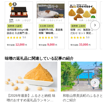
出典：ふるなび
出典：ふるさとチョイ
出典：ふるなび
ス
長野県 小諸市
大分県 臼杵市
長野県 上田市
徳
信州味噌 500g×3種
老舗料亭の味。喜楽庵
味噌 （K） 無添加 こ
ゆず
詰合せ 久左衛門 信州
特製「鯛味噌」
だわり セット 限定品
(2
味噌
(45g）×2瓶
おまかせ 味噌
無添
5.0
5.0
5.0
12,000
9,000
33,000
寄付金額:
円
寄付金額:
円
寄付金額:
円
寄付
味噌の返礼品に関連している記事の紹介
【2026年最新】ふるさと納税 味
和歌山県美浜町のふるさと納
噌のおすすめ返礼品ランキング
のご紹介
｜産地・種類・コスパで選ぶ厳