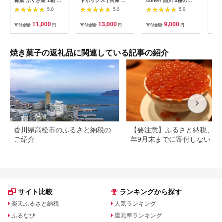
銘菓 ふくさ栗 1箱 9
トボックス | 兵庫 兵
coneri 品川 3種のア
ムチ
個入り 有限会社中原
庫県 神戸 神戸市 近畿
ソート ( シナモロール
出し
5.0
5.0
5.0
松月堂 《30日以内に
お取り寄せ ご当地 名
) & 季節のパイ / チョ
出荷予定(土日祝除
産品 特産品 お土産 神
コスティックパイ 洋
11,000
13,000
9,000
寄付金額:
円
寄付金額:
円
寄付金額:
円
寄付
く)》熊本県 菊池市 和
戸土産 楽天ふるさと
菓子 お菓子 スイーツ
菓子 洋菓子 お菓子 焼
ふるさと 納税 2020
しながわシナモン 限
き菓子 菓子折り 銘菓
支援 返礼品 お礼の品
定デザイン 東京都 品
栗 和栗 パイ生地 デザ
お菓子 菓子 パイ 洋菓
川区
焼き菓子の返礼品に関連している記事の紹介
ート スイーツ 九州
子 スイーツ お取り寄
せスイーツ 取り寄せ
香川県高松市のふるさと納税の
【要注意】ふるさと納税、20
ご紹介
年9月末までに寄付しないと
る可能性大｜10月からの制度
更を解説
サイト比較
ランキングから探す
楽天ふるさと納税
人気ランキング
ふるなび
還元率ランキング