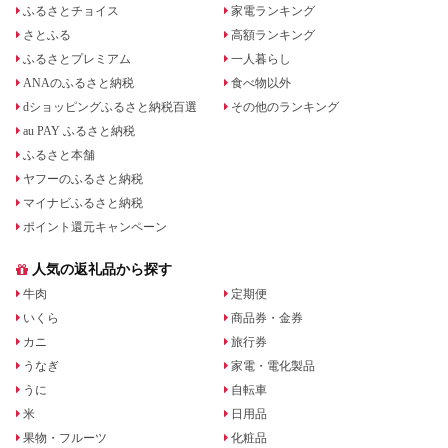
ふるさとチョイス
家電ランキング
さとふる
高額ランキング
ふるさとプレミアム
一人暮らし
ANAのふるさと納税
食べ物以外
dショッピングふるさと納税百選
その他のランキング
au PAY ふるさと納税
ふるさと本舗
ヤフーのふるさと納税
マイナビふるさと納税
ポイント還元キャンペーン
人気の返礼品から探す
牛肉
定期便
いくら
商品券・金券
カニ
旅行券
うなぎ
家電・電化製品
うに
自転車
米
日用品
果物・フルーツ
化粧品