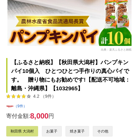
出典：楽天ふるさと納税
【ふるさと納税】【秋田県大潟村】パンプキン
パイ10個入 ひとつひとつ手作りの真心パイで
す。 贈り物にもお勧めです!【配送不可地域：
離島・沖縄県】【1032965】
4.2 （9件）
（9件）
8,000
寄付金額:
円
秋田県 大潟村
お菓子
焼き菓子
その他