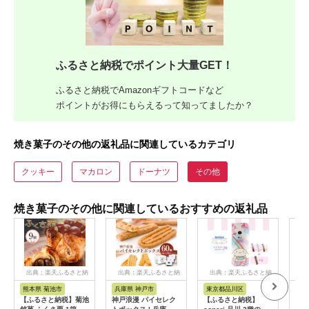
ふるさと納税でポイント大量GET！
ふるさと納税でAmazonギフトコードなど
ポイントがお得にもらえるって知ってましたか？
焼き菓子のその他の返礼品に関連しているカテゴリ
クッキー
マカロン
ドーナツ
その他
焼き菓子のその他に関連しているおすすめの返礼品
出典：楽天ふるさと納
出典：楽天ふるさと納
出典：楽天ふるさと納
出
税
税
税
熊本県 菊池市
兵庫県 神戸市
東京都品川区
宮
【ふるさと納税】菊池
神戸浪漫 パイセレク
【ふるさと納税】
【み