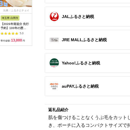
出典：ふるさとチョイ
出典：ANAのふるさと
出典：ANAのふるさと
出典：楽
ス
納税
納税
JALふるさと納税
埼玉県 白岡市
愛知県 碧南市
島根県 出雲市
京都 府京
【2026年発送分 先行
【先行受付】2027年1
出雲の國からの贈り物
【ふるさ
予約】100年の歴
月～6月毎月発送 ま
～トマトを超えた超ト
為商店】
史！！ アライファー
るでトマトの宝石箱！
マト2kg【トマト と
けセット 
5.0
5.0
5.0
ムの「朝もぎ梨」幸
ジュエリートマトの定
まと 野菜 やさい 新鮮
鮮魚専門店
JRE MALLふるさと納税
13,000
40,000
24,000
2
水・豊水・あきづき
期便 約700g×6回コ
産地直送 贈答 出雲 出
セット 銀
寄付金額:
円
寄付金額:
円
寄付金額:
円
寄付金額:
約3kg 【11246-
ース H004-210
雲市 おすすめ 人気】
すめ グル
0352】
り寄せ 通
ふるさと納
Yahoo!ふるさと納税
auPAYふるさと納税
返礼品紹介
肌を傷つけることなくうぶ毛をカット
き、ポーチに入るコンパクトサイズで