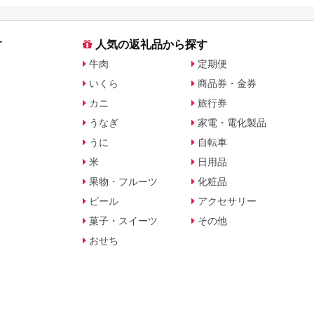
す
人気の返礼品から探す
牛肉
定期便
いくら
商品券・金券
カニ
旅行券
うなぎ
家電・電化製品
うに
自転車
米
日用品
果物・フルーツ
化粧品
ビール
アクセサリー
菓子・スイーツ
その他
おせち