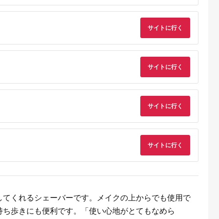
天ふるさと納
出典：楽天ふるさと納
出典：ANAのふるさと
出典：楽天ふるさと
税
税
納税
サイトに行く
都市
香川県 坂出市
新潟県 南魚沼市
鹿児島県 屋久島町
と納税】【辻
【ふるさと納税】〈定
【令和8年産新米予
【ふるさと納税】屋
銀だら西京漬
期便3回〉創業100
約】精米5kg 南魚沼
島たんかんジュース
8切 ［ 京都
年！老舗の八百屋がチ
産にじのきらめき・農
190ml×10本＜屋久
5.0
5.0
5.0
5.0
 西京漬け
ョイスした厳選やさい
家直送_AG【銘柄米
の恵み／果汁100% 
サイトに行く
2,000
36,000
16,000
10,000
鱈 人気 おす
と旬の果物の詰め合わ
ブランド米 精米 にじ
トレートジュース＞ |
円
寄付金額:
円
寄付金額:
円
寄付金額:
円
メ 海鮮 お取
せ | 香川県 坂出市 香
のきらめき 魚沼産 新
鹿児島 屋久島 取り寄
販 送料無料
川 四国 楽天ふるさと
潟米 産地直送 お米 米
せ ご当地 たんかん 
税 ］
納税 返礼品 支援 お取
こめ コメ ご飯 ごは
ンカン たんかんジュ
り寄せグルメ 取り寄
ん】【令和8年10月中
ース ジュース 果物 
せ グルメ 食品 フルー
旬から1ヶ月以内に順
リンク ストレートジ
サイトに行く
ツ 果物 くだもの 野菜
次発送予定】
ュース 飲み物 果実飲
定期便 やさい 詰め合
料 柑橘ジュース
わせ セット
サイトに行く
してくれるシェーバーです。メイクの上からでも使用で
持ち歩きにも便利です。「使い心地がとてもなめら