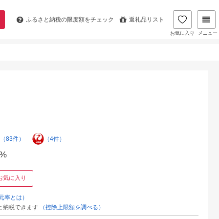
ふるさと納税の
限度額をチェック
返礼品リスト
お気に入り
メニュー
（83件）
（4件）
%
お気に入り
元率とは）
と納税できます
（控除上限額を調べる）