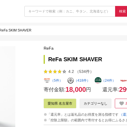
検索
ReFa SKIM SHAVER
ReFa
ReFa SKIM SHAVER
4.2 （534件）
（5件）
（418件）
（24件）
18,000
29
寄付金額:
円
還元率:
愛知県 名古屋市
カテゴリーなし
※「還元率」とは返礼品のお得度を測る指標です
（還
※「控除上限額」の範囲内で寄付するとお得にふるさ