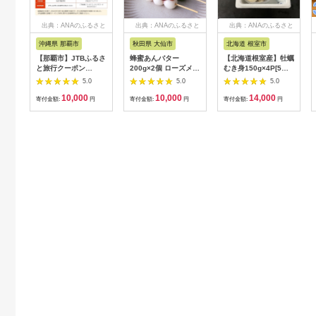
出典：ANAのふるさと
出典：ANAのふるさと
出典：ANAのふるさと
納税
納税
納税
沖縄県 那覇市
秋田県 大仙市
北海道 根室市
【那覇市】JTBふるさ
蜂蜜あんバター
【北海道根室産】牡蠣
と旅行クーポン
200g×2個 ローズメイ
むき身150g×4P[5月
（3,000円分）有効期
[あんバター はちみ
下旬以降発送] A-
5.0
5.0
5.0
間3年（Eメール発
つ 発酵バター あん
54007
10,000
10,000
14,000
行）｜旅行 トラベル
こ 水あめ不使用 秋
寄付金額:
円
寄付金額:
円
寄付金額:
円
予約 国内旅行 JTB 宿
田県 大仙市]
泊 観光 体験 旅行券
宿泊券 旅行予約 ホテ
ル 旅館 チケット 子供
子連れ カップル 家族
人気 おすすめ 旅行ク
ーポン 店頭 オンライ
ン ネット予約 電話 有
効期間3年