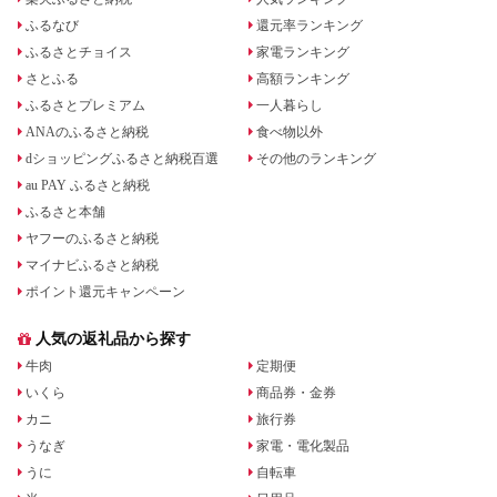
ふるなび
還元率ランキング
ふるさとチョイス
家電ランキング
さとふる
高額ランキング
ふるさとプレミアム
一人暮らし
ANAのふるさと納税
食べ物以外
dショッピングふるさと納税百選
その他のランキング
au PAY ふるさと納税
ふるさと本舗
ヤフーのふるさと納税
マイナビふるさと納税
ポイント還元キャンペーン
人気の返礼品から探す
牛肉
定期便
いくら
商品券・金券
カニ
旅行券
うなぎ
家電・電化製品
うに
自転車