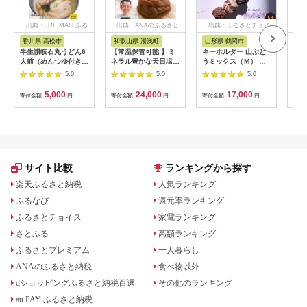
出典：JRE MALLふる
出典：ANAのふるさと
出典：ふるさとチョイ
出
さと納税
納税
ス
香川県 高松市
和歌山県 湯浅町
山形県 鶴岡市
鹿
半生讃岐石丸うどん6
【常温保管可能 】ミ
キーホルダー 山ぶど
【ふ
人前（めんつゆ付き）
ネラル豊かな天日塩だ
うミックス（Ｍ） 山
ひか
麺300g×2袋
けで漬けた無添加梅干
形県鶴岡市 アトリエ
きほ
5.0
5.0
5.0
し2kg 梅ボーイズ｜
かおる | 山葡萄 雑貨
定期
南高梅
キーホルダー ギフト
5k
5,000
24,000
17,000
寄付金額:
円
寄付金額:
円
寄付金額:
円
寄付
B201_EP6024
贈り物 お取り寄せ 返
びく
礼品
産 
飯 
ま町
サイト比較
ランキングから探す
楽天ふるさと納税
人気ランキング
ふるなび
還元率ランキング
ふるさとチョイス
家電ランキング
さとふる
高額ランキング
ふるさとプレミアム
一人暮らし
ANAのふるさと納税
食べ物以外
dショッピングふるさと納税百選
その他のランキング
au PAY ふるさと納税