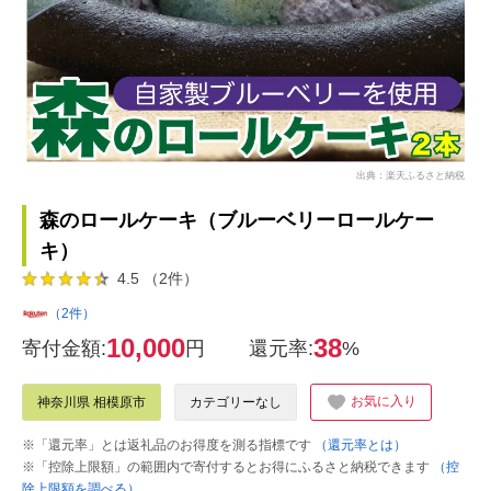
出典：楽天ふるさと納税
森のロールケーキ（ブルーベリーロールケー
キ）
4.5 （2件）
（2件）
10,000
38
寄付金額:
円
還元率:
%
お気に入り
神奈川県 相模原市
カテゴリーなし
※「還元率」とは返礼品のお得度を測る指標です
（還元率とは）
※「控除上限額」の範囲内で寄付するとお得にふるさと納税できます
（控
除上限額を調べる）