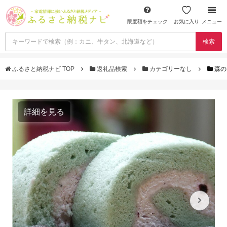
限度額をチェック
お気に入り
メニュー
検索
ふるさと納税ナビ TOP
返礼品検索
カテゴリーなし
森の
詳細を見る