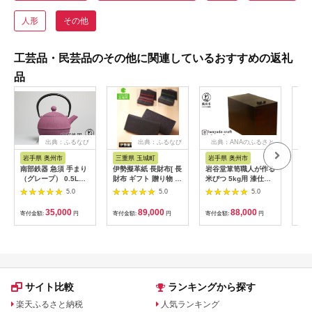
人形
その他
工芸品・民芸品のその他に関連しているおすすめの返礼
品
出典：ふるなび
出典：ふるなび
出典：ANAのふるさと
出
納税
岩手県 奥州市
三重県 玉城町
岩手県 奥州市
静
南部鉄器 急須 手まり
伊勢擬革紙 長財布[ 長
岩谷堂箪笥職人が作る
【ふ
（グレープ） 0.5L
財布 ギフト 贈り物 お
米びつ 5kg用 漆仕上
ガラ
【及春鋳造所 作】 伝
祝い 擬革紙 和紙 伝統
げ Iwayado craft 伝
台付
5.0
5.0
5.0
統工芸品 キッチン用
工芸 伊勢 三重県 黄緑
統工芸品 和家具 イン
物 
品 食器 日用品 雑貨
朱 200mm×18mm 参
テリア 日本製（岩手
ス 
35,000
89,000
88,000
寄付金額:
円
寄付金額:
円
寄付金額:
円
寄付
[Y0023]
宮ブランド擬革紙の会
県奥州市産） 米櫃
ガラ
玉城町]
[AF004]
正月
座 
り 
ント
【1
サイト比較
ランキングから探す
楽天ふるさと納税
人気ランキング