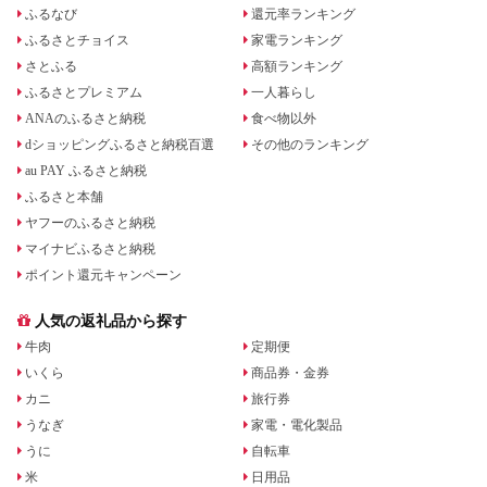
ふるなび
還元率ランキング
ふるさとチョイス
家電ランキング
さとふる
高額ランキング
ふるさとプレミアム
一人暮らし
ANAのふるさと納税
食べ物以外
dショッピングふるさと納税百選
その他のランキング
au PAY ふるさと納税
ふるさと本舗
ヤフーのふるさと納税
マイナビふるさと納税
ポイント還元キャンペーン
人気の返礼品から探す
牛肉
定期便
いくら
商品券・金券
カニ
旅行券
うなぎ
家電・電化製品
うに
自転車
米
日用品