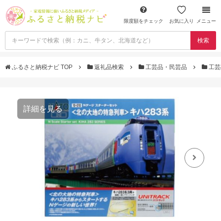
限度額をチェック
お気に入り
メニュー
検索
ふるさと納税ナビ TOP
返礼品検索
工芸品・民芸品
工芸
詳細を見る