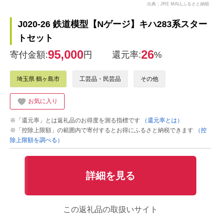
出典：JRE MALLふるさと納税
J020-26 鉄道模型【Nゲージ】キハ283系スター
トセット
95,000
26
寄付金額:
円
還元率:
%
埼玉県 鶴ヶ島市
工芸品・民芸品
その他
お気に入り
※「還元率」とは返礼品のお得度を測る指標です
（還元率とは）
※「控除上限額」の範囲内で寄付するとお得にふるさと納税できます
（控
除上限額を調べる）
詳細を見る
この返礼品の取扱いサイト