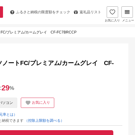
ふるさと納税の
限度額をチェック
返礼品リスト
お気に入り
メニュー
トFC/プレミアム/カームグレイ CF-FC7BRCCP
ッツノートFC/プレミアム/カームグレイ CF-
29
:
%
お気に入り
パソコン
元率とは）
と納税できます
（控除上限額を調べる）