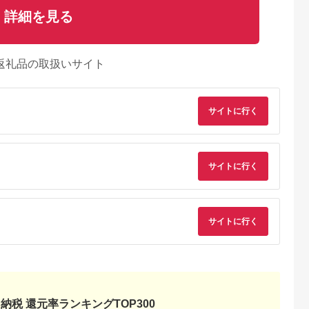
詳細を見る
返礼品の取扱いサイト
サイトに行く
典：ふるなび
出典：JRE MALLふる
出典：ふるなび
出典：ふるな
サイトに行く
さと納税
郷町
神奈川県 秦野市
長野県 飯山市
島根県 出雲市
デスクトップ
【HP Elite Dragonfly
ノートパソコン
パソコン FMV
DELL
G2】第11世代Core
【15.3型】 mouse-
LIFEBOOK WQ1/K1
 3070
i5 / メモリ16GB /
B5 マウスコンピュー
Windows11 Intel
5.0
5.0
5.0
5.0
75738】
512GB / フルHD ～初
ター 1698A
Celeron N4500 メモ
サイトに行く
00,000
210,000
600,000
367,000
期設定済み・すぐ使え
リ8GB 約128GB フ
円
寄付金額:
円
寄付金額:
円
寄付金額:
円
る再生ノートPC～
ッシュメモリ Office
210-03 パソコン
有り ノートパソコン
中古
納税 還元率ランキングTOP300