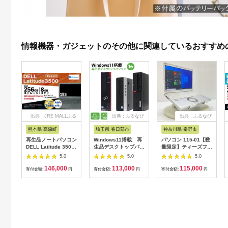
情報機器・ガジェットのその他に関連しているおすすめ
出典：JRE MALLふる
出典：ふるなび
出典：ふるなび
さと納税
熊本県 高森町
埼玉県 春日部市
神奈川県 秦野市
再生品ノートパソコン
Windows11搭載 再
パソコン 115-01【数
DELL Latitude 3500
生品デスクトップパソ
量限定】ティーズフュ
1台 K007373
コン(CY001-1）
ーチャーの再生ノート
5.0
5.0
5.0
K007374
PC（Panasonic
146,000
113,000
115,000
Let's note SZ6 CF-
寄付金額:
円
寄付金額:
円
寄付金額:
円
SZ6）【並品】