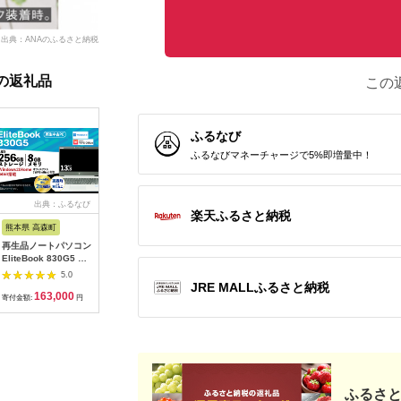
出典：ANAのふるさと納税
の返礼品
この
ふるなび
ふるなびマネーチャージで5%即増量中！
出典：ふるなび
出典：ANAのふるさと
出典：ふるなび
出
楽天ふるさと納税
納税
熊本県 高森町
佐賀県 鳥栖市
愛知県 東郷町
愛知県 東
再生品ノートパソコン
ノートパソコン
【高性能再生品ノート
【再生品
EliteBook 830G5 1
Windows11搭載 富士
パソコン】
パソコン】
台
通 第10世代 13.3イン
Panasonic Let's
Optiplex
5.0
5.0
5.0
チ SSD128GB メモリ
note
SFF【16
JRE MALLふるさと納税
163,000
98,000
200,000
1
4GB 中古 無線LAN カ
LV9【1501383】
寄付金額:
円
寄付金額:
円
寄付金額:
円
寄付金額:
メラ付 LIFEBOOK
U9310
ふるさと