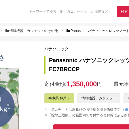
検索
情報機器・ガジェットのその他
Panasonic パナソニックレッツノー
パナソニック
Panasonic パナソニックレ
FC7BRCCP
1,350,000
寄付金額:
円
還元率
兵庫県 神戸市
情報機器・ガジェット
※「還元率」とは返礼品のお得度を測る指標です
（還
※「控除上限額」の範囲内で寄付するとお得にふるさ