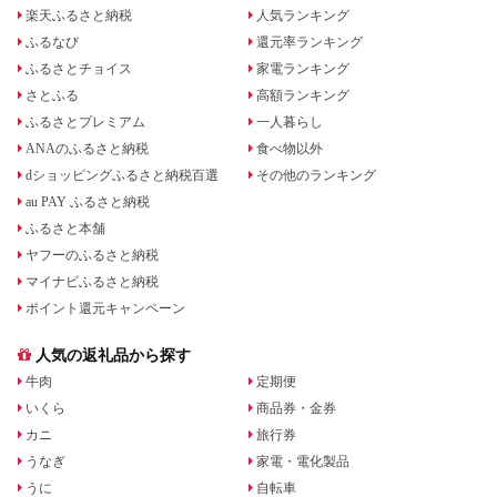
楽天ふるさと納税
人気ランキング
ふるなび
還元率ランキング
ふるさとチョイス
家電ランキング
さとふる
高額ランキング
ふるさとプレミアム
一人暮らし
ANAのふるさと納税
食べ物以外
dショッピングふるさと納税百選
その他のランキング
au PAY ふるさと納税
ふるさと本舗
ヤフーのふるさと納税
マイナビふるさと納税
ポイント還元キャンペーン
人気の返礼品から探す
牛肉
定期便
いくら
商品券・金券
カニ
旅行券
うなぎ
家電・電化製品
うに
自転車