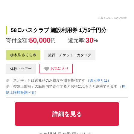
出典：JALふるさと納税
58ロハスクラブ 施設利用券 1万5千円分
50,000
30
寄付金額:
円
還元率:
%
栃木県 さくら市
旅行・チケット・カタログ
お気に入り
体験・ツアー
※「還元率」とは返礼品のお得度を測る指標です
（還元率とは）
※「控除上限額」の範囲内で寄付するとお得にふるさと納税できます
（控
除上限額を調べる）
詳細を見る