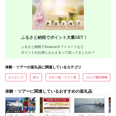
ふるさと納税でポイント大量GET！
ふるさと納税でAmazonギフトコードなど
ポイントがお得にもらえるって知ってましたか？
体験・ツアーの返礼品に関連しているカテゴリ
ダイビング
釣り
スキー場・リフト券
ゴルフ場利用権
体験・ツアーに関連しているおすすめの返礼品
出典：JALふるさと納税
出典：ANAのふるさと
出典：ふるさとチョイ
出