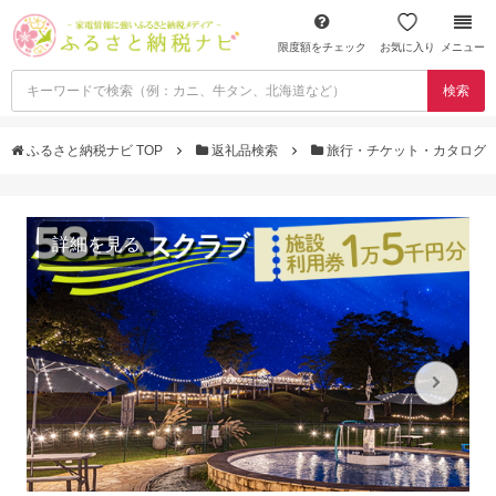
限度額をチェック
お気に入り
メニュー
検索
ふるさと納税ナビ TOP
返礼品検索
旅行・チケット・カタログ
詳細を見る