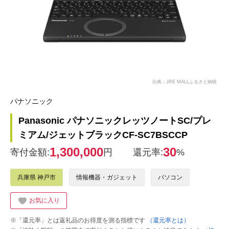
出典：JRE MALLふるさと納税
パナソニック
Panasonic パナソニックレッツノートSC/プレ
ミアム/ジェットブラックCF-SC7BSCCP
1,300,000
30
寄付金額:
円
還元率:
%
兵庫県 神戸市
情報機器・ガジェット
パソコン
お気に入り
※「還元率」とは返礼品のお得度を測る指標です
（還元率とは）