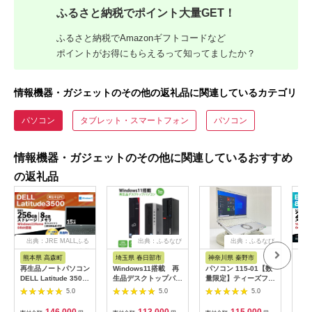
ふるさと納税でポイント大量GET！
ふるさと納税でAmazonギフトコードなど
ポイントがお得にもらえるって知ってましたか？
情報機器・ガジェットのその他の返礼品に関連しているカテゴリ
パソコン
タブレット・スマートフォン
パソコン
情報機器・ガジェットのその他に関連しているおすすめ
の返礼品
出典：JRE MALLふる
出典：ふるなび
出典：ふるなび
さと納税
熊本県 高森町
埼玉県 春日部市
神奈川県 秦野市
熊
再生品ノートパソコン
Windows11搭載 再
パソコン 115-01【数
再生
DELL Latitude 3500
生品デスクトップパソ
量限定】ティーズフュ
Eli
1台 K007373
コン(CY001-1）
ーチャーの再生ノート
台
5.0
5.0
5.0
K007374
PC（Panasonic
Let's note SZ6 CF-
146,000
113,000
115,000