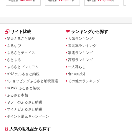
寄付金額:
円
寄付金額:
円
寄付金額:
円
寄付
SZ6）【並品】
サイト比較
ランキングから探す
楽天ふるさと納税
人気ランキング
ふるなび
還元率ランキング
ふるさとチョイス
家電ランキング
さとふる
高額ランキング
ふるさとプレミアム
一人暮らし
ANAのふるさと納税
食べ物以外
dショッピングふるさと納税百選
その他のランキング
au PAY ふるさと納税
ふるさと本舗
ヤフーのふるさと納税
マイナビふるさと納税
ポイント還元キャンペーン
人気の返礼品から探す