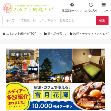
限度額をチェック
お気に入り
メニュー
検索
ふるさと納税ナビ TOP
返礼品検索
旅行・チケット・カタログ
詳細を見る