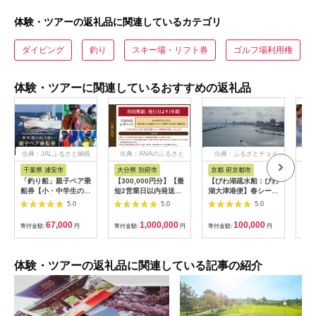
体験・ツアーの返礼品に関連しているカテゴリ
ダイビング
釣り
スキー場・リフト券
ゴルフ場利用権
体験・ツアーに関連しているおすすめの返礼品
出典：JALふるさと納税
出典：ANAのふるさと
出典：ふるさとチョイ
出
納税
ス
千葉県 浦安市
大分県 別府市
京都 府京都市
新
「釣り船」親子ペア乗
【300,000円分】【最
【びわ湖疏水船：びわ
ヤマ
船券【小・中学生のお
短2営業日以内発送】
湖大津港便】春シーズ
アお
子様】
別府市内の旅館やホテ
ン先行予約権（２名様
で2
5.0
5.0
5.0
ルで使用できる宿泊補
分の乗船予約の権利）
の小
助券 楽しい旅の思い
「山
67,000
1,000,000
100,000
寄付金額:
円
寄付金額:
円
寄付金額:
円
寄付
出を！ 宿泊券 大分県
アチ
別府市 3000円 15000
烹 
円 3万円 9万円 15万
円 30万円 ホテル 旅
体験・ツアーの返礼品に関連している記事の紹介
館 温泉 旅行 観光 ト
ラベル 宿泊補助券 チ
ケット クーポン 宿泊
お泊り 別府温泉 別府
観光 地獄めぐり 旅 お