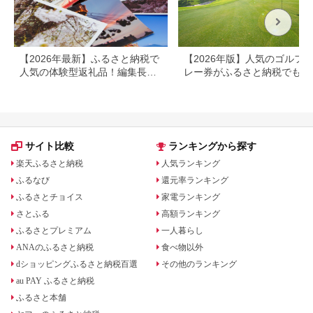
すすめ 人気 体験型 節
約_B030-007
【2026年最新】ふるさと納税で
【2026年版】人気のゴルフ
人気の体験型返礼品！編集長お
レー券がふるさと納税でもら
すすめ16選
る！
サイト比較
ランキングから探す
楽天ふるさと納税
人気ランキング
ふるなび
還元率ランキング
ふるさとチョイス
家電ランキング
さとふる
高額ランキング
ふるさとプレミアム
一人暮らし
ANAのふるさと納税
食べ物以外
dショッピングふるさと納税百選
その他のランキング
au PAY ふるさと納税
ふるさと本舗