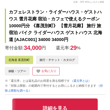
出典：JRE MALLふるさと納税
カフェレストラン・ライダーハウス・ゲストハ
ウス 雪月花廊 宿泊・カフェで使えるクーポン
10000円分 《喜茂別町》 【雪月花廊】 旅行 旅
宿泊 バイク ライダーハウス ゲストハウス 北海
道 [AJAC001] 34000 34000円
34,000
29
寄付金額:
円
還元率:
%
北海道 喜茂別町
旅行・チケット・カタログ
お気に入り
体験・ツアー
※「還元率」とは返礼品のお得度を測る指標です
（還元率とは）
※「控除上限額」の範囲内で寄付するとお得にふるさと納税できます
（控
除上限額を調べる）
詳細を見る