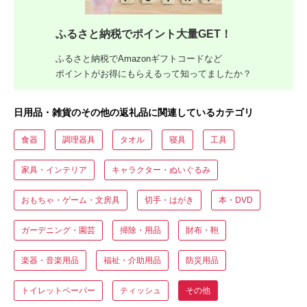
ふるさと納税でポイント大量GET！
ふるさと納税でAmazonギフトコードなど
ポイントがお得にもらえるって知ってましたか？
日用品・雑貨のその他の返礼品に関連しているカテゴリ
食器
調理器具
タオル
寝具
工具
家具・インテリア
キャラクター・ぬいぐるみ
おもちゃ・ゲーム・文房具
切手・はがき
本・DVD
ガーデニング・園芸
掃除・用品
財布・鞄
楽器・音楽用品
福祉・介助用品
防災用品
トイレットペーパー
ティッシュ
その他