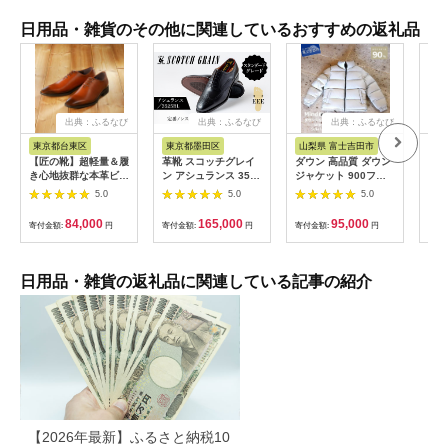
日用品・雑貨のその他に関連しているおすすめの返礼品
出典：ふるなび
出典：ふるなび
出典：ふるなび
東京都台東区
東京都墨田区
山梨県 富士吉田市
山
【匠の靴】超軽量＆履
革靴 スコッチグレイ
ダウン 高品質 ダウン
スリ
き心地抜群な本革ビジ
ン アシュランス 3525
ジャケット 900フィ
パ 
ネスシューズAF-
革靴 25.5cm
ルパワー メンズ 日本
1足
5.0
5.0
5.0
02(サイズ：
製 Mind 超軽量 羽毛
24.5cm、カラー：ブ
Lサイズ シルバー ダ
84,000
165,000
95,000
寄付金額:
円
寄付金額:
円
寄付金額:
円
寄付
ラウン)_0019-002-
ウンジャケット
T03-2-1
日用品・雑貨の返礼品に関連している記事の紹介
【2026年最新】ふるさと納税10