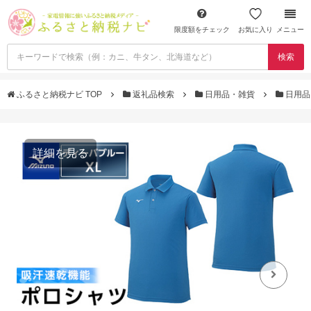
限度額をチェック
お気に入り
メニュー
検索
ふるさと納税ナビ TOP
返礼品検索
日用品・雑貨
日用品
詳細を見る