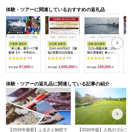
体験・ツアーに関連しているおすすめの返礼品
出典：JALふるさと納税
出典：ANAのふるさと
出典：ふるさとチョイ
出
納税
ス
千葉県 浦安市
大分県 別府市
京都 府京都市
新
「釣り船」親子ペア乗
【300,000円分】【最
【びわ湖疏水船：びわ
ヤマ
船券【小・中学生のお
短2営業日以内発送】
湖大津港便】春シーズ
アお
子様】
別府市内の旅館やホテ
ン先行予約権（２名様
で2
5.0
5.0
5.0
ルで使用できる宿泊補
分の乗船予約の権利）
の小
助券 楽しい旅の思い
「山
67,000
1,000,000
100,000
寄付金額:
円
寄付金額:
円
寄付金額:
円
寄付
出を！ 宿泊券 大分県
アチ
別府市 3000円 15000
烹 
円 3万円 9万円 15万
円 30万円 ホテル 旅
体験・ツアーの返礼品に関連している記事の紹介
館 温泉 旅行 観光 ト
ラベル 宿泊補助券 チ
ケット クーポン 宿泊
お泊り 別府温泉 別府
観光 地獄めぐり 旅 お
すすめ 人気 体験型 節
約_B030-007
【2026年最新】ふるさと納税で
【2026年版】人気のゴルフ