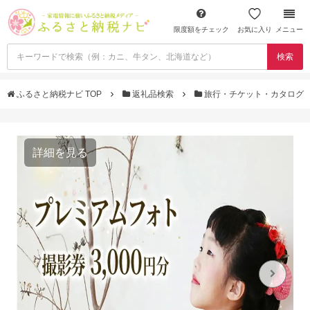
限度額をチェック
お気に入り
メニュー
検索
ふるさと納税ナビ TOP
返礼品検索
旅行・チケット・カタログ
詳細を見る