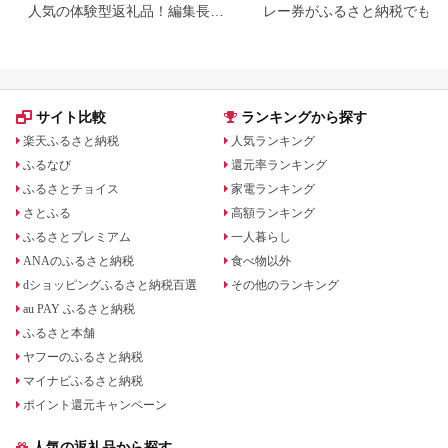
人気の体験型返礼品！編集長お
レー券がふるさと納税でもら
すすめ16選
る！
サイト比較
ランキングから探す
楽天ふるさと納税
人気ランキング
ふるなび
還元率ランキング
ふるさとチョイス
家電ランキング
さとふる
高額ランキング
ふるさとプレミアム
一人暮らし
ANAのふるさと納税
食べ物以外
dショッピングふるさと納税百選
その他のランキング
au PAY ふるさと納税
ふるさと本舗
ヤフーのふるさと納税
マイナビふるさと納税
ポイント還元キャンペーン
人気の返礼品から探す