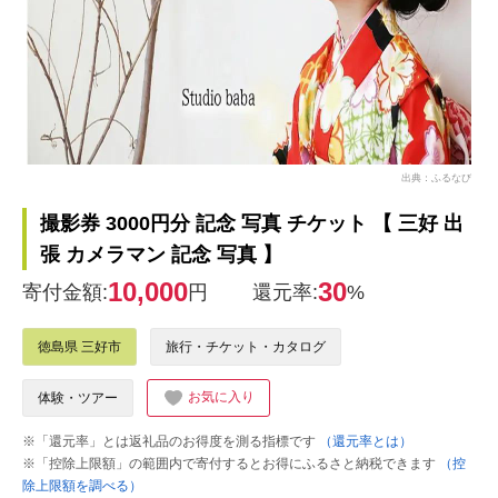
出典：ふるなび
撮影券 3000円分 記念 写真 チケット 【 三好 出
張 カメラマン 記念 写真 】
10,000
30
寄付金額:
円
還元率:
%
徳島県 三好市
旅行・チケット・カタログ
お気に入り
体験・ツアー
※「還元率」とは返礼品のお得度を測る指標です
（還元率とは）
※「控除上限額」の範囲内で寄付するとお得にふるさと納税できます
（控
除上限額を調べる）