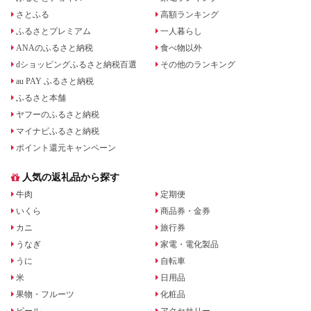
さとふる
高額ランキング
ふるさとプレミアム
一人暮らし
ANAのふるさと納税
食べ物以外
dショッピングふるさと納税百選
その他のランキング
au PAY ふるさと納税
ふるさと本舗
ヤフーのふるさと納税
マイナビふるさと納税
ポイント還元キャンペーン
人気の返礼品から探す
牛肉
定期便
いくら
商品券・金券
カニ
旅行券
うなぎ
家電・電化製品
うに
自転車
米
日用品
果物・フルーツ
化粧品
ビール
アクセサリー