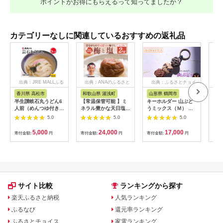
ポイントがお得にもらえるって知ってましたか？
カテゴリーなしに関連しているおすすめの返礼品
出典：JRE MALLふる
出典：ANAのふるさと
出典：ふるさとチョイ
出
さと納税
納税
ス
香川県 高松市
和歌山県 湯浅町
山形県 鶴岡市
佐
半生讃岐石丸うどん6
【常温保管可能 】ミ
キーホルダー 山ぶど
【伊
人前（めんつゆ付き）
ネラル豊かな天日塩だ
うミックス（Ｍ） 山
ース
麺300g×2袋
けで漬けた無添加梅干
形県鶴岡市 アトリエ
5.0
5.0
5.0
し2kg 梅ボーイズ｜
かおる | 山葡萄 雑貨
南高梅
キーホルダー ギフト
5,000
24,000
17,000
寄付金額:
円
寄付金額:
円
寄付金額:
円
寄付
B201_EP6024
贈り物 お取り寄せ 返
礼品
サイト比較
ランキングから探す
楽天ふるさと納税
人気ランキング
ふるなび
還元率ランキング
ふるさとチョイス
家電ランキング