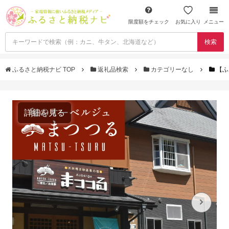
限度額をチェック
お気に入り
メニュー
検索
ふるさと納税ナビ TOP
返礼品検索
カテゴリーなし
【ふ
詳細を見る