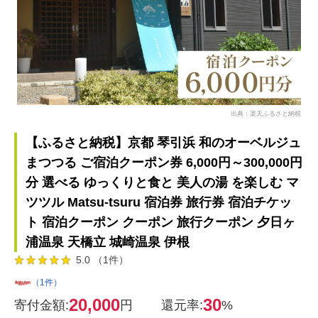
出典：楽天ふるさと納税
【ふるさと納税】京都 琴引浜 和のオーベルジュ
まつつる ご宿泊クーポン券 6,000円～300,000円
分 選べる ゆっくりと食と 美人の湯 を楽しむ マ
ツツル Matsu-tsuru 宿泊券 旅行券 宿泊チケッ
ト 宿泊クーポン クーポン 旅行クーポン 夕日ヶ
浦温泉 天橋立 城崎温泉 伊根
5.0 （1件）
（1件）
20,000
30
寄付金額:
円
還元率:
%