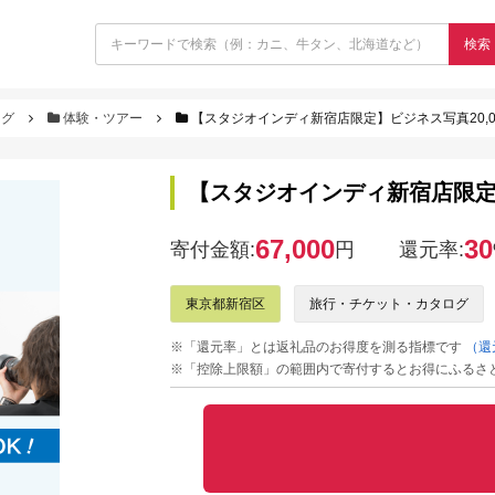
検索
ログ
体験・ツアー
【スタジオインディ新宿店限定】ビジネス写真20,0
【スタジオインディ新宿店限定】
67,000
30
寄付金額:
円
還元率:
東京都新宿区
旅行・チケット・カタログ
※「還元率」とは返礼品のお得度を測る指標です
（還
※「控除上限額」の範囲内で寄付するとお得にふるさ