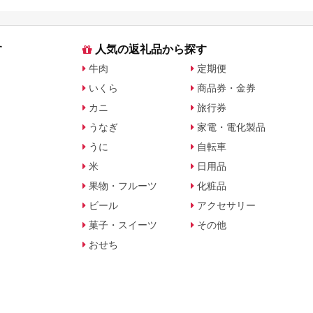
す
人気の返礼品から探す
牛肉
定期便
いくら
商品券・金券
カニ
旅行券
うなぎ
家電・電化製品
うに
自転車
米
日用品
果物・フルーツ
化粧品
ビール
アクセサリー
菓子・スイーツ
その他
おせち