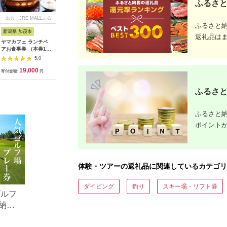
ふるさと
出典：JRE MALLふる
出典：ふるさとチョイ
出典：ふるなび
出
ふるさと
さと納税
ス
新潟県 加茂市
長崎県 松浦市
神奈川県 小田原市
長崎県
返礼品は
ヤマカフェ ランチペ
田舎そば打ち体験(体
【小田原市】JTBふる
【長崎、
アお食事券 （本券1枚
験交流型メニュー)( 体
さと旅行クーポン
テンボス等
で2名様ご利用）北越
験 田舎 自然 松浦市
（150,000円分）有効
さと旅行
5.0
5.0
5.0
の小京都の老舗割烹
そば そば打ち )【D3-
期間3年（Eメール発
（30,00
19,000
33,000
500,000
1
「山重」料亭ランチペ
009】
行）｜予約 宿泊 観光
期間3年（
寄付金額:
円
寄付金額:
円
寄付金額:
円
寄付金額:
アチケット加茂市 割
体験 温泉 ホテル 旅館
行）｜予約
烹 山重
チケット 子供 子連れ
体験 温泉 ホテル 旅館
ふるさと
カップル 家族 店頭 オ
チケット 
ンライン ネット 電話
カップル 
神奈川 神奈川
ンライン 
ふるさと納
長崎
ポイント
体験・ツアーの返礼品に関連しているカテゴリ
ダイビング
釣り
スキー場・リフト券
ゴルフ
納税