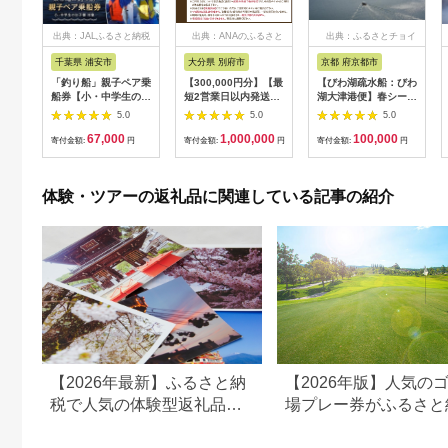
出典：JALふるさと納税
出典：ANAのふるさと
出典：ふるさとチョイ
納税
ス
千葉県 浦安市
大分県 別府市
京都 府京都市
「釣り船」親子ペア乗
【300,000円分】【最
【びわ湖疏水船：びわ
船券【小・中学生のお
短2営業日以内発送】
湖大津港便】春シーズ
子様】
別府市内の旅館やホテ
ン先行予約権（２名様
5.0
5.0
5.0
ルで使用できる宿泊補
分の乗船予約の権利）
67,000
1,000,000
100,000
助券 楽しい旅の思い
寄付金額:
円
寄付金額:
円
寄付金額:
円
出を！ 宿泊券 大分県
別府市 3000円 15000
円 3万円 9万円 15万
体験・ツアーの返礼品に関連している記事の紹介
円 30万円 ホテル 旅
館 温泉 旅行 観光 ト
ラベル 宿泊補助券 チ
ケット クーポン 宿泊
お泊り 別府温泉 別府
観光 地獄めぐり 旅 お
すすめ 人気 体験型 節
約_B030-007
【2026年最新】ふるさと納
【2026年版】人気の
税で人気の体験型返礼品！
場プレー券がふるさと
編集長おすすめ16選
でもらえる！