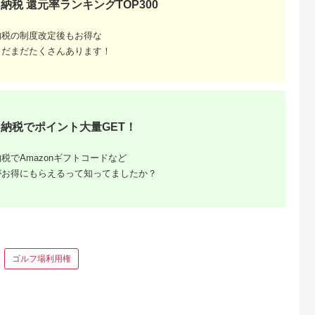
納税 還元率ランキングTOP300
典：ふるなび
出典：ふるなび
出典：ふるなび
出典：ふるな
納税の制度改定後もお得な
神奈川県 箱根町
神奈川県 箱根町
大阪府 門真市
まだまだたくさんあります！
雲仙、ハウス
【箱根町】JTBふるさ
【箱根町】JTBふるさ
令和堂で使える糖質
】JTBふる
と旅行クーポン
と旅行クーポン
フ飯1000円分券【 
クーポン
（3,000円分）有効期
（15,000円分） 有効
フトチケット ギフト
5.0
5.0
5.0
5.0
0円分）有効
間3年（Eメール発
期間3年（Eメール発
チケット ギフトチケ
00,000
10,000
50,000
4,000
Eメール発
行）｜予約 宿泊 観光
行）｜予約 宿泊 観光
ット ギフトチケット
円
寄付金額:
円
寄付金額:
円
寄付金額:
円
 宿泊 観光
体験 温泉 ホテル 旅館
体験 温泉 ホテル 旅館
ギフトチケット ギフ
チケット 子供 子連れ
チケット 子供 子連れ
トチケット 】
納税でポイント大量GET！
子供 子連れ
カップル 家族 店頭 オ
カップル 家族 店頭 オ
家族 店頭 オ
ンライン ネット 電話
ンライン ネット 電話
ネット 電話
箱根
箱根
税でAmazonギフトコードなど
がお得にもらえるって知ってましたか？
ゴルフ場利用権