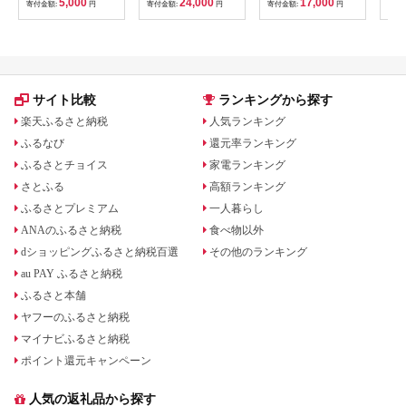
5,000
24,000
17,000
寄付金額:
円
寄付金額:
円
寄付金額:
円
寄付
B201_EP6024
贈り物 お取り寄せ 返
礼品
サイト比較
ランキングから探す
楽天ふるさと納税
人気ランキング
ふるなび
還元率ランキング
ふるさとチョイス
家電ランキング
さとふる
高額ランキング
ふるさとプレミアム
一人暮らし
ANAのふるさと納税
食べ物以外
dショッピングふるさと納税百選
その他のランキング
au PAY ふるさと納税
ふるさと本舗
ヤフーのふるさと納税
マイナビふるさと納税
ポイント還元キャンペーン
人気の返礼品から探す