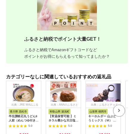
ふるさと納税でポイント大量GET！
ふるさと納税でAmazonギフトコードなど
ポイントがお得にもらえるって知ってましたか？
カテゴリーなしに関連しているおすすめの返礼品
出典：JRE MALLふる
出典：ANAのふるさと
出典：ふるさとチョイ
出
さと納税
納税
ス
香川県 高松市
和歌山県 湯浅町
山形県 鶴岡市
佐
半生讃岐石丸うどん6
【常温保管可能 】ミ
キーホルダー 山ぶど
【伊
人前（めんつゆ付き）
ネラル豊かな天日塩だ
うミックス（Ｍ） 山
ース
麺300g×2袋
けで漬けた無添加梅干
形県鶴岡市 アトリエ
5.0
5.0
5.0
し2kg 梅ボーイズ｜
かおる | 山葡萄 雑貨
南高梅
キーホルダー ギフト