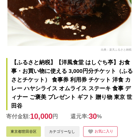
出典：楽天ふるさと納税
【ふるさと納税】【洋風食堂 はしぐち亭】お食
事・お買い物に使える 3,000円分チケット（ふる
さとチケット） 食事券 利用券 チケット 洋食 カ
レー ハヤシライス オムライス ステーキ 食事 デ
ィナー ご褒美 プレゼント ギフト 贈り物 東京 世
田谷
10,000
30
寄付金額:
円
還元率:
%
お気に入り
東京都世田谷区
カテゴリーなし