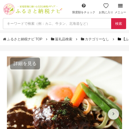
限度額をチェック
お気に入り
メニュー
検索
ふるさと納税ナビ TOP
返礼品検索
カテゴリーなし
【ふ
詳細を見る