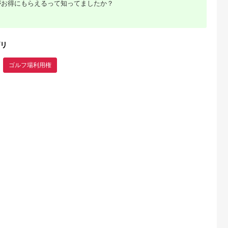
がお得にもらえるって知ってましたか？
典：ふるなび
出典：ふるさとチョイ
出典：ふるさとチョイ
出典：ふるな
ス
ス
発田市
山梨県 都留市
愛知県 大府市
山梨県 都留市
用券
＜15,000円分＞都ゴ
【日本最大級 400打
【3,000円分】山梨
リ
0円分 ゴルフ
ルフ倶楽部 ゴルフ場
席 ゴルフ練習場】ゴ
都留市内 ゴルフ場
 ゴルフ ゴル
優待プレー補助利用券
ルフ倶楽部大樹 大府
通利用券｜ ゴルフ
5.0
5.0
5.0
5.0
 ゴルフ
｜山梨県 都留市 都留
店 施設利用券
用券
ゴルフ場利用権
00,000
50,000
34,000
10,000
ゴルフ ゴルフ場 予約
【12,000円分】
円
寄付金額:
円
寄付金額:
円
寄付金額:
円
プレー 優待券 利用券
チケット 補助券 プレ
ー券