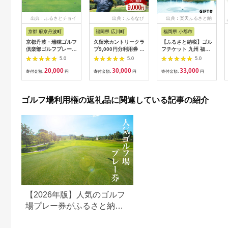
出典：ふるさとチョイ
出典：ふるなび
出典：楽天ふるさと納
ス
税
京都 府京丹波町
福岡県 広川町
福岡県 小郡市
京都丹波・瑞穂ゴルフ
久留米カントリークラ
【ふるさと納税】ゴル
倶楽部ゴルフプレー利
ブ9,000円分利用券 /
フチケット 九州 福岡
用券（6,000円分）
ゴルフ[AFAD007]
小郡カンツリー倶楽部
5.0
5.0
5.0
[020CK001]
ギフト券 9枚 9000円
20,000
30,000
33,000
ゴルフ チケット 商品
寄付金額:
円
寄付金額:
円
寄付金額:
円
券 ゴルフ券 スポーツ
ラウンド 券 福岡県 小
郡市
ゴルフ場利用権の返礼品に関連している記事の紹介
【2026年版】人気のゴルフ
場プレー券がふるさと納税
でもらえる！