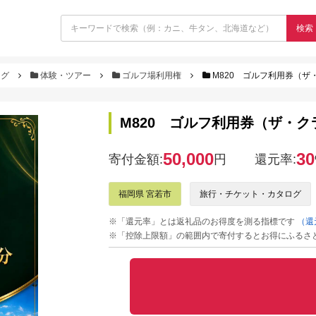
検索
ログ
体験・ツアー
ゴルフ場利用権
M820 ゴルフ利用券（ザ・
M820 ゴルフ利用券（ザ・クラ
50,000
30
寄付金額:
円
還元率:
福岡県 宮若市
旅行・チケット・カタログ
※「還元率」とは返礼品のお得度を測る指標です
（還
※「控除上限額」の範囲内で寄付するとお得にふるさ