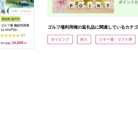
ポイント
出典：ふるなび
出典：ふるさとチョイ
出典：ふるなび
出
ス
愛知県 瀬戸市
高知県 芸西村
岐阜県 御嵩町
新潟県 新
ゴルフ場 施設利用券
kochi黒潮カントリー
こぶしゴルフ倶楽部
ゴルフ 利
ゴルフ場利用権の返礼品に関連しているカテゴ
12,000円分
クラブ ご利用券
9,000円分
120,00
[BBEC002]ゴルフ倶
3,000円
[AVAO003]ゴルフ場
場 ゴルフ
5.0
5.0
5.0
楽部大樹 瀬戸店
フ ゴルフ
ダイビング
釣り
スキー場・リフト券
34,000
10,000
30,000
4
A02_40
寄付金額:
円
寄付金額:
円
寄付金額:
円
寄付金額: