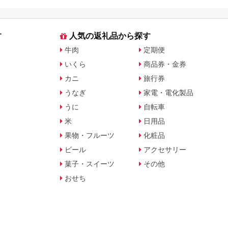
す
人気の返礼品から探す
牛肉
定期便
いくら
商品券・金券
カニ
旅行券
うなぎ
家電・電化製品
うに
自転車
米
日用品
果物・フルーツ
化粧品
ビール
アクセサリー
菓子・スイーツ
その他
おせち