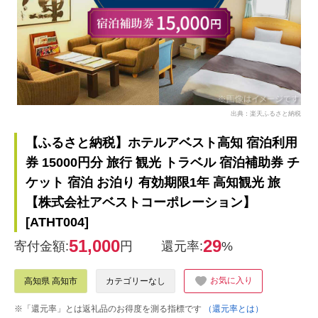
出典：楽天ふるさと納税
【ふるさと納税】ホテルアベスト高知 宿泊利用
券 15000円分 旅行 観光 トラベル 宿泊補助券 チ
ケット 宿泊 お泊り 有効期限1年 高知観光 旅
【株式会社アベストコーポレーション】
[ATHT004]
51,000
29
寄付金額:
円
還元率:
%
お気に入り
高知県 高知市
カテゴリーなし
※「還元率」とは返礼品のお得度を測る指標です
（還元率とは）