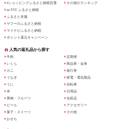
dショッピングふるさと納税百選
その他のランキング
au PAY ふるさと納税
ふるさと本舗
ヤフーのふるさと納税
マイナビふるさと納税
ポイント還元キャンペーン
人気の返礼品から探す
牛肉
定期便
いくら
商品券・金券
カニ
旅行券
うなぎ
家電・電化製品
うに
自転車
米
日用品
果物・フルーツ
化粧品
ビール
アクセサリー
菓子・スイーツ
その他
おせち