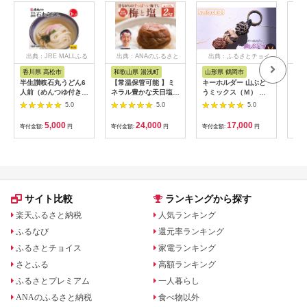
出典：JRE MALLふる
出典：ANAのふるさと
出典：ふるさとチョイ
出
さと納税
納税
ス
香川県 高松市
和歌山県 湯浅町
山形県 鶴岡市
佐
半生讃岐石丸うどん6
【常温保管可能 】ミ
キーホルダー 山ぶど
【伊
人前（めんつゆ付き）
ネラル豊かな天日塩だ
うミックス（Ｍ） 山
ース
麺300g×2袋
けで漬けた無添加梅干
形県鶴岡市 アトリエ
5.0
5.0
5.0
し2kg 梅ボーイズ｜
かおる | 山葡萄 雑貨
南高梅
キーホルダー ギフト
5,000
24,000
17,000
寄付金額:
円
寄付金額:
円
寄付金額:
円
寄付
B201_EP6024
贈り物 お取り寄せ 返
礼品
サイト比較
ランキングから探す
楽天ふるさと納税
人気ランキング
ふるなび
還元率ランキング
ふるさとチョイス
家電ランキング
さとふる
高額ランキング
ふるさとプレミアム
一人暮らし
ANAのふるさと納税
食べ物以外