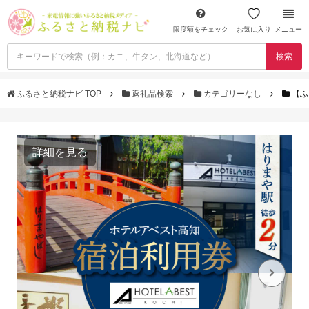
限度額をチェック
お気に入り
メニュー
検索
ふるさと納税ナビ TOP
返礼品検索
カテゴリーなし
【ふ
詳細を見る