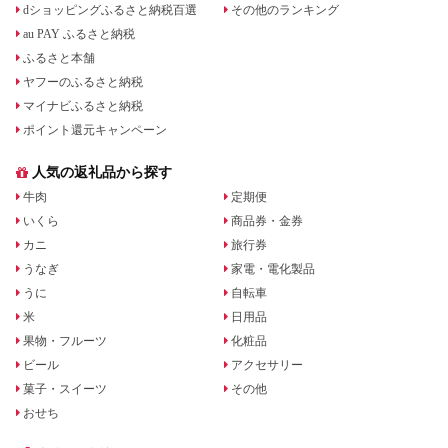
dショッピングふるさと納税百選
その他のランキング
au PAY ふるさと納税
ふるさと本舗
ヤフーのふるさと納税
マイナビふるさと納税
ポイント還元キャンペーン
人気の返礼品から探す
牛肉
定期便
いくら
商品券・金券
カニ
旅行券
うなぎ
家電・電化製品
うに
自転車
米
日用品
果物・フルーツ
化粧品
ビール
アクセサリー
菓子・スイーツ
その他
おせち