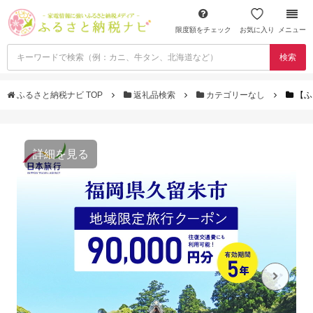
限度額をチェック
お気に入り
メニュー
検索
ふるさと納税ナビ TOP
返礼品検索
カテゴリーなし
【ふ
詳細を見る