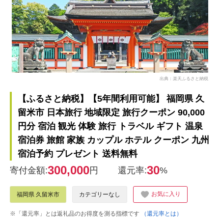
出典：楽天ふるさと納税
【ふるさと納税】【5年間利用可能】 福岡県 久
留米市 日本旅行 地域限定 旅行クーポン 90,000
円分 宿泊 観光 体験 旅行 トラベル ギフト 温泉
宿泊券 旅館 家族 カップル ホテル クーポン 九州
宿泊予約 プレゼント 送料無料
300,000
30
寄付金額:
円
還元率:
%
お気に入り
福岡県 久留米市
カテゴリーなし
※「還元率」とは返礼品のお得度を測る指標です
（還元率とは）