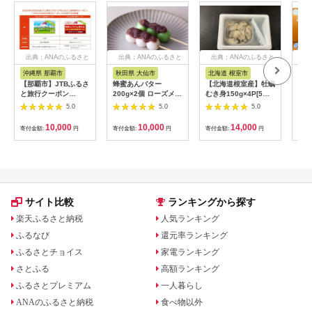
出典：ANAのふるさと
出典：ANAのふるさと
出典：ANAのふるさと
出
納税
納税
納税
沖縄県 那覇市
秋田県 大仙市
北海道 根室市
埼
【那覇市】JTBふるさ
蜂蜜あんバター
【北海道根室産】牡蠣
【2
と旅行クーポン
200g×2個 ローズメイ
むき身150g×4P[5月
予約
（3,000円分）有効期
[あんバター はちみ
下旬以降発送] A-
史！
5.0
5.0
5.0
間3年（Eメール発
つ 発酵バター あん
54007
ムの
行）｜旅行 トラベル
こ 水あめ不使用 秋
水・
10,000
10,000
14,000
寄付金額:
円
寄付金額:
円
寄付金額:
円
寄付
予約 国内旅行 JTB 宿
田県 大仙市]
約3
泊 観光 体験 旅行券
03
宿泊券 旅行予約 ホテ
ル 旅館 チケット 子供
子連れ カップル 家族
人気 おすすめ 旅行ク
ーポン 店頭 オンライ
サイト比較
ランキングから探す
ン ネット予約 電話 有
効期間3年
楽天ふるさと納税
人気ランキング
ふるなび
還元率ランキング
ふるさとチョイス
家電ランキング
さとふる
高額ランキング
ふるさとプレミアム
一人暮らし
ANAのふるさと納税
食べ物以外