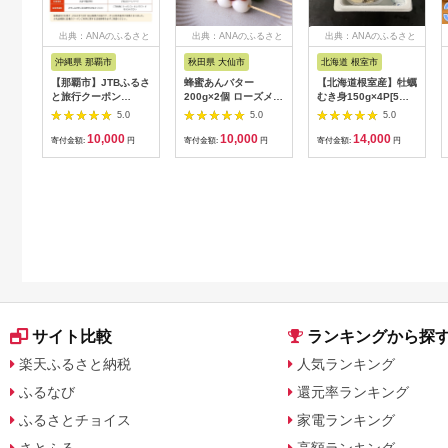
出典：ANAのふるさと
出典：ANAのふるさと
出典：ANAのふるさと
納税
納税
納税
沖縄県 那覇市
秋田県 大仙市
北海道 根室市
【那覇市】JTBふるさ
蜂蜜あんバター
【北海道根室産】牡蠣
と旅行クーポン
200g×2個 ローズメイ
むき身150g×4P[5月
（3,000円分）有効期
[あんバター はちみ
下旬以降発送] A-
5.0
5.0
5.0
間3年（Eメール発
つ 発酵バター あん
54007
10,000
10,000
14,000
行）｜旅行 トラベル
こ 水あめ不使用 秋
寄付金額:
円
寄付金額:
円
寄付金額:
円
予約 国内旅行 JTB 宿
田県 大仙市]
泊 観光 体験 旅行券
宿泊券 旅行予約 ホテ
ル 旅館 チケット 子供
子連れ カップル 家族
人気 おすすめ 旅行ク
ーポン 店頭 オンライ
ン ネット予約 電話 有
効期間3年
サイト比較
ランキングから探
楽天ふるさと納税
人気ランキング
ふるなび
還元率ランキング
ふるさとチョイス
家電ランキング
さとふる
高額ランキング