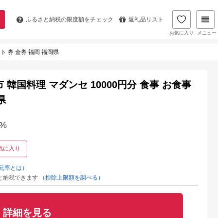
ふるさと納税の
限度額をチェック
返礼品リスト
お気に入り
メニュー
ト 券 金券 福岡 福岡県
韓国料理 マダンセ 10000円分 食事 お食事
県
%
気に入り
元率とは）
と納税できます
（控除上限額を調べる）
詳細を見る