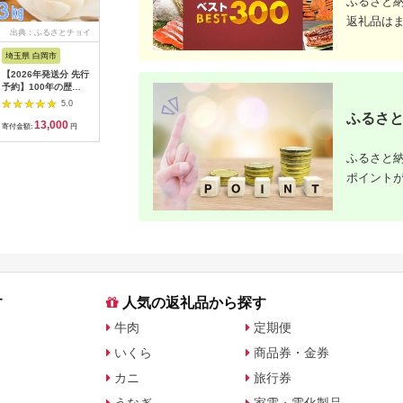
ふるさと
返礼品は
出典：ふるさとチョイ
出典：ANAのふるさと
出典：ANAのふるさと
出典：A
ス
納税
納税
埼玉県 白岡市
北海道 津別町
愛知県 碧南市
島根県 出
【2026年発送分 先行
㈱山上木工 トレイL
【先行受付】2027年1
出雲の國
予約】100年の歴
（１枚板） | 無垢材
月～6月毎月発送 ま
～トマト
史！！ アライファー
天然木 ナラ シンプル
るでトマトの宝石箱！
マト2kg
5.0
5.0
5.0
ムの「朝もぎ梨」幸
パン キッチン 美しい
ジュエリートマトの定
まと 野菜
ふるさと
13,000
40,000
40,000
2
水・豊水・あきづき
おしゃれ オシャレ 手
期便 約700g×6回コ
産地直送 
寄付金額:
円
寄付金額:
円
寄付金額:
円
寄付金額:
約3kg 【11246-
作り ハンドメイド 北
ース H004-210
雲市 おす
0352】
海道 津別町 送料無料
ふるさと納
ポイント
す
人気の返礼品から探す
牛肉
定期便
いくら
商品券・金券
カニ
旅行券
うなぎ
家電・電化製品