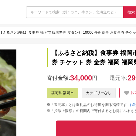
検索
【ふるさと納税】食事券 福岡市 韓国料理 マダンセ 10000円分 食事 お食事券 チケッ
【ふるさと納税】食事券 福岡市 
券 チケット 券 金券 福岡 福岡
34,000
29
寄付金額:
円
還元率:
お
福岡県 福岡市
カテゴリーなし
※「還元率」とは返礼品のお得度を測る指標です
（還
※「控除上限額」の範囲内で寄付するとお得にふるさ