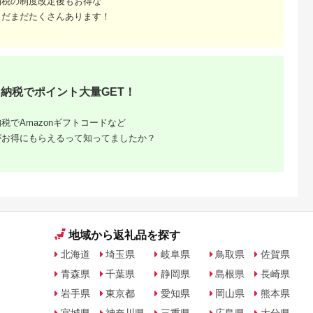
納税の制度改定後もお得な
まだまだたくさんあります！
NAのふるさと
出典：楽天ふるさと納
出典：楽天ふるさと納
出典：ANAのふるさ
納税
税
税
納
雲市
京都 府京都市
香川県 坂出市
北海道 恵庭市
からの贈り物
【ふるさと納税】【辻
【ふるさと納税】〈定
『定期便：全6回』か
を超えた超ト
為商店】銀だら西京漬
期便3回〉創業100
らだすこやか茶W+
【トマト と
けセット 8切 ［ 京都
年！老舗の八百屋がチ
350ml×24本
5.0
5.0
5.0
5.0
 やさい 新鮮
鮮魚専門店 西京漬け
ョイスした厳選やさい
【38003602】
納税でポイント大量GET！
4,000
22,000
36,000
60,000
贈答 出雲 出
セット 銀鱈 人気 おす
と旬の果物の詰め合わ
円
寄付金額:
円
寄付金額:
円
寄付金額:
円
すめ 人気】
すめ グルメ 海鮮 お取
せ | 香川県 坂出市 香
り寄せ 通販 送料無料
川 四国 楽天ふるさと
税でAmazonギフトコードなど
ふるさと納税 ］
納税 返礼品 支援 お取
り寄せグルメ 取り寄
がお得にもらえるって知ってましたか？
せ グルメ 食品 フルー
ツ 果物 くだもの 野菜
定期便 やさい 詰め合
わせ セット
地域から返礼品を探す
北海道
埼玉県
岐阜県
鳥取県
佐賀県
青森県
千葉県
静岡県
島根県
長崎県
岩手県
東京都
愛知県
岡山県
熊本県
宮城県
神奈川県
三重県
広島県
大分県