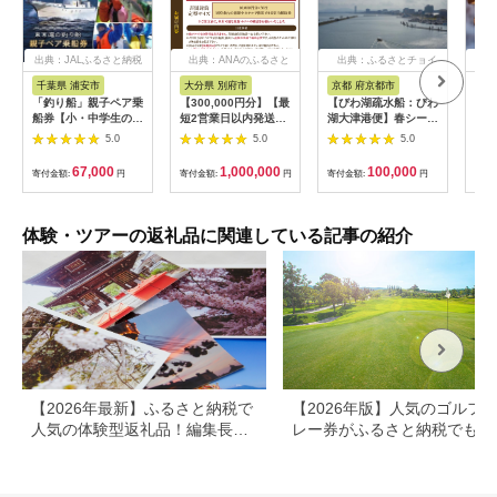
出典：JALふるさと納税
出典：ANAのふるさと
出典：ふるさとチョイ
出
納税
ス
千葉県 浦安市
大分県 別府市
京都 府京都市
新
「釣り船」親子ペア乗
【300,000円分】【最
【びわ湖疏水船：びわ
ヤマ
船券【小・中学生のお
短2営業日以内発送】
湖大津港便】春シーズ
アお
子様】
別府市内の旅館やホテ
ン先行予約権（２名様
で2
5.0
5.0
5.0
ルで使用できる宿泊補
分の乗船予約の権利）
の小
助券 楽しい旅の思い
「山
67,000
1,000,000
100,000
寄付金額:
円
寄付金額:
円
寄付金額:
円
寄付
出を！ 宿泊券 大分県
アチ
別府市 3000円 15000
烹 
円 3万円 9万円 15万
円 30万円 ホテル 旅
体験・ツアーの返礼品に関連している記事の紹介
館 温泉 旅行 観光 ト
ラベル 宿泊補助券 チ
ケット クーポン 宿泊
お泊り 別府温泉 別府
観光 地獄めぐり 旅 お
すすめ 人気 体験型 節
約_B030-007
【2026年最新】ふるさと納税で
【2026年版】人気のゴルフ
人気の体験型返礼品！編集長お
レー券がふるさと納税でもら
すすめ16選
る！