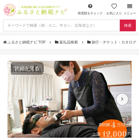
限度額をチェック
お気に入り
メニュー
検索
ふるさと納税ナビ TOP
返礼品検索
旅行・チケット・カタログ
詳細を見る