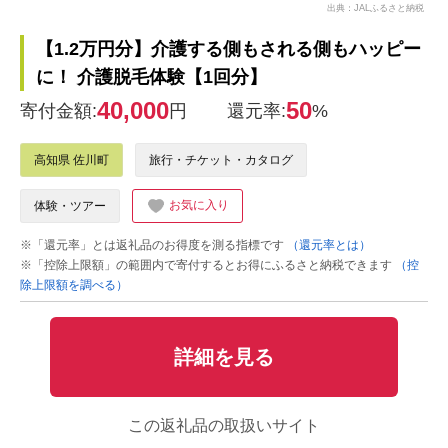
出典：JALふるさと納税
【1.2万円分】介護する側もされる側もハッピー
に！ 介護脱毛体験【1回分】
40,000
50
寄付金額:
円
還元率:
%
高知県 佐川町
旅行・チケット・カタログ
お気に入り
体験・ツアー
※「還元率」とは返礼品のお得度を測る指標です
（還元率とは）
※「控除上限額」の範囲内で寄付するとお得にふるさと納税できます
（控
除上限額を調べる）
詳細を見る
この返礼品の取扱いサイト