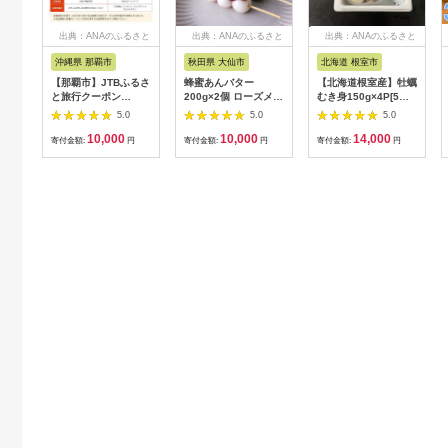
出典：ANAのふるさと
出典：ANAのふるさと
出典：ANAのふるさと
納税
納税
納税
沖縄県 那覇市
秋田県 大仙市
北海道 根室市
【那覇市】JTBふるさ
蜂蜜あんバター
【北海道根室産】牡蠣
と旅行クーポン
200g×2個 ローズメイ
むき身150g×4P[5月
（3,000円分）有効期
[あんバター はちみ
下旬以降発送] A-
5.0
5.0
5.0
間3年（Eメール発
つ 発酵バター あん
54007
10,000
10,000
14,000
行）｜旅行 トラベル
こ 水あめ不使用 秋
寄付金額:
円
寄付金額:
円
寄付金額:
円
予約 国内旅行 JTB 宿
田県 大仙市]
泊 観光 体験 旅行券
宿泊券 旅行予約 ホテ
ル 旅館 チケット 子供
子連れ カップル 家族
人気 おすすめ 旅行ク
ーポン 店頭 オンライ
ン ネット予約 電話 有
効期間3年