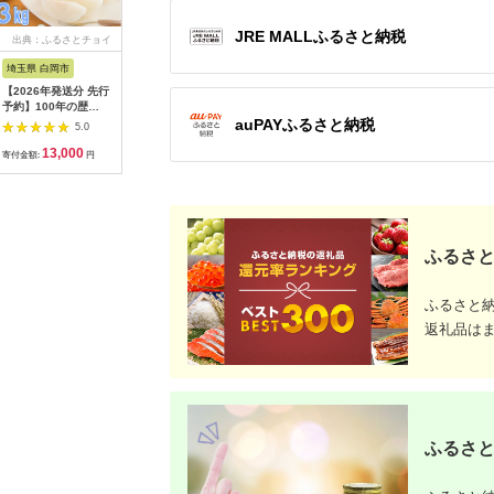
JRE MALLふるさと納税
出典：ふるさとチョイ
出典：ANAのふるさと
出典：ANAのふるさと
出典：楽
ス
納税
納税
埼玉県 白岡市
愛知県 碧南市
島根県 出雲市
京都 府京
【2026年発送分 先行
【先行受付】2027年1
出雲の國からの贈り物
【ふるさ
予約】100年の歴
月～6月毎月発送 ま
～トマトを超えた超ト
為商店】
auPAYふるさと納税
史！！ アライファー
るでトマトの宝石箱！
マト2kg【トマト と
けセット 
5.0
5.0
5.0
ムの「朝もぎ梨」幸
ジュエリートマトの定
まと 野菜 やさい 新鮮
鮮魚専門店
13,000
40,000
24,000
2
水・豊水・あきづき
期便 約700g×6回コ
産地直送 贈答 出雲 出
セット 銀
寄付金額:
円
寄付金額:
円
寄付金額:
円
寄付金額:
約3kg 【11246-
ース H004-210
雲市 おすすめ 人気】
すめ グル
0352】
り寄せ 通
ふるさと納
ふるさと
ふるさと
返礼品は
ふるさと