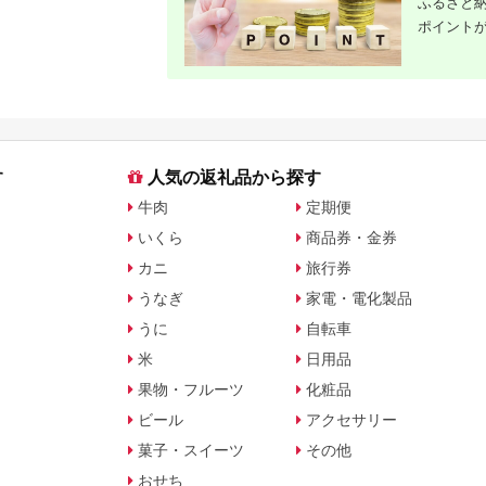
ふるさと納
ポイント
す
人気の返礼品から探す
牛肉
定期便
いくら
商品券・金券
カニ
旅行券
うなぎ
家電・電化製品
うに
自転車
米
日用品
果物・フルーツ
化粧品
ビール
アクセサリー
菓子・スイーツ
その他
おせち