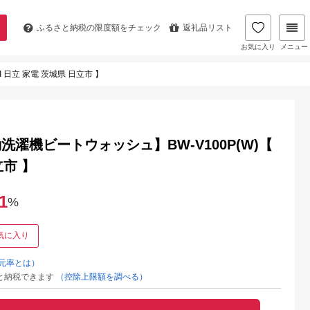
ふるさと納税の
限度額をチェック
返礼品リスト
お気に入り
メニュー
 日立 家電 茨城県 日立市 】
濯機ビートウォッシュ】BW-V100P(W)【
立市 】
1
%
気に入り
元率とは）
と納税できます
（控除上限額を調べる）