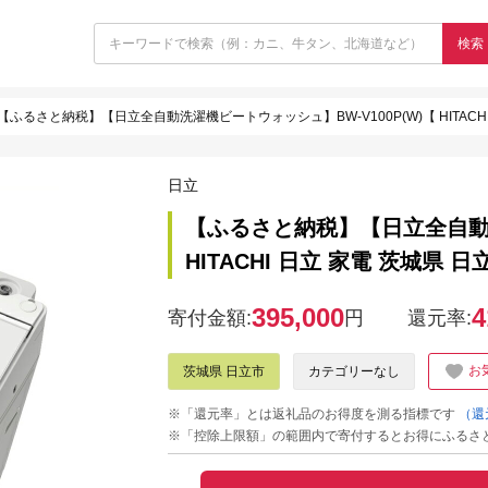
検索
【ふるさと納税】【日立全自動洗濯機ビートウォッシュ】BW-V100P(W)【 HITACHI
日立
【ふるさと納税】【日立全自動洗
HITACHI 日立 家電 茨城県 日
395,000
4
寄付金額:
円
還元率:
お
茨城県 日立市
カテゴリーなし
※「還元率」とは返礼品のお得度を測る指標です
（還
※「控除上限額」の範囲内で寄付するとお得にふるさ