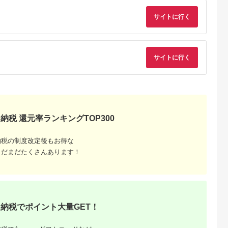
サイトに行く
天ふるさと納
出典：楽天ふるさと納
出典：ANAのふるさと
出典：楽天ふるさと
税
税
納税
都市
香川県 坂出市
新潟県 南魚沼市
鹿児島県 屋久島町
と納税】【辻
【ふるさと納税】〈定
【令和8年産新米予
【ふるさと納税】屋
銀だら西京漬
期便3回〉創業100
約】精米5kg 南魚沼
島たんかんジュース
8切 ［ 京都
年！老舗の八百屋がチ
産にじのきらめき・農
190ml×10本＜屋久
サイトに行く
5.0
5.0
5.0
5.0
 西京漬け
ョイスした厳選やさい
家直送_AG【銘柄米
の恵み／果汁100% 
2,000
36,000
16,000
10,000
鱈 人気 おす
と旬の果物の詰め合わ
ブランド米 精米 にじ
トレートジュース＞ |
円
寄付金額:
円
寄付金額:
円
寄付金額:
円
メ 海鮮 お取
せ | 香川県 坂出市 香
のきらめき 魚沼産 新
鹿児島 屋久島 取り寄
販 送料無料
川 四国 楽天ふるさと
潟米 産地直送 お米 米
せ ご当地 たんかん 
税 ］
納税 返礼品 支援 お取
こめ コメ ご飯 ごは
ンカン たんかんジュ
り寄せグルメ 取り寄
ん】【令和8年10月中
ース ジュース 果物 
せ グルメ 食品 フルー
旬から1ヶ月以内に順
リンク ストレートジ
ツ 果物 くだもの 野菜
次発送予定】
ュース 飲み物 果実飲
納税 還元率ランキングTOP300
定期便 やさい 詰め合
料 柑橘ジュース
わせ セット
納税の制度改定後もお得な
まだまだたくさんあります！
納税でポイント大量GET！