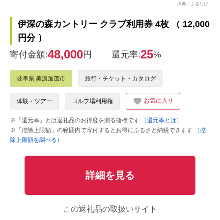
出典：ふるなび
伊深の森カントリー クラブ利用券 4枚 （ 12,000
円分 ）
48,000
25
寄付金額:
円
還元率:
%
岐阜県 美濃加茂市
旅行・チケット・カタログ
お気に入り
体験・ツアー
ゴルフ場利用権
※「還元率」とは返礼品のお得度を測る指標です
（還元率とは）
※「控除上限額」の範囲内で寄付するとお得にふるさと納税できます
（控
除上限額を調べる）
詳細を見る
この返礼品の取扱いサイト