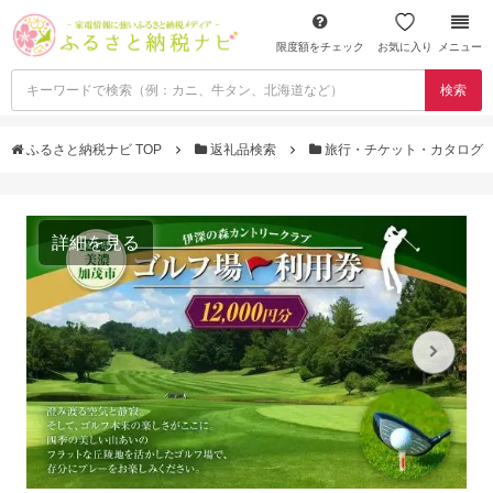
限度額をチェック
お気に入り
メニュー
検索
ふるさと納税ナビ TOP
返礼品検索
旅行・チケット・カタログ
詳細を見る