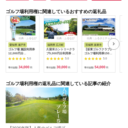
ゴルフ場利用権に関連しているおすすめの返礼品
出典：ふるなび
出典：ふるなび
出典：ふるさとチョイ
出
ス
愛知県 瀬戸市
福岡県 広川町
茨城県 坂東市
福
ゴルフ場 施設利用券
久留米カントリークラ
【坂東ゴルフクラブ】
【ふ
12,000円分
ブ9,000円分利用券 /
ゴルフ場利用券15000
フチ
[BBEC002]ゴルフ倶
ゴルフ[AFAD007]
円分（寄付金額の3割
小郡
5.0
5.0
5.0
楽部大樹 瀬戸店
相当額分） ／ ゴルフ
ギフ
プレー 都心から1時間
ゴル
34,000
30,000
54,000
寄付金額:
円
寄付金額:
円
寄付金額:
円
寄付
利用券 ゴルフ場 チケ
券 
ット 茨城 ゴルフ 予約
ラウ
体験 アクセス抜群 好
郡市
立地 ゴルフラウンド
ゴルフ場利用権の返礼品に関連している記事の紹介
アウトドア スポーツ
レジャー 茨城県
No.156