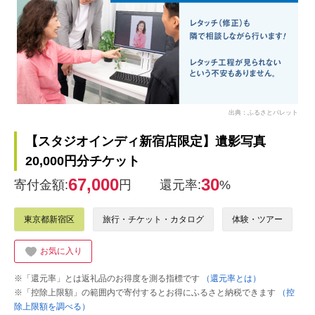
出典：ふるさとパレット
【スタジオインディ新宿店限定】遺影写真
20,000円分チケット
67,000
30
寄付金額:
円
還元率:
%
東京都新宿区
旅行・チケット・カタログ
体験・ツアー
お気に入り
※「還元率」とは返礼品のお得度を測る指標です
（還元率とは）
※「控除上限額」の範囲内で寄付するとお得にふるさと納税できます
（控
除上限額を調べる）