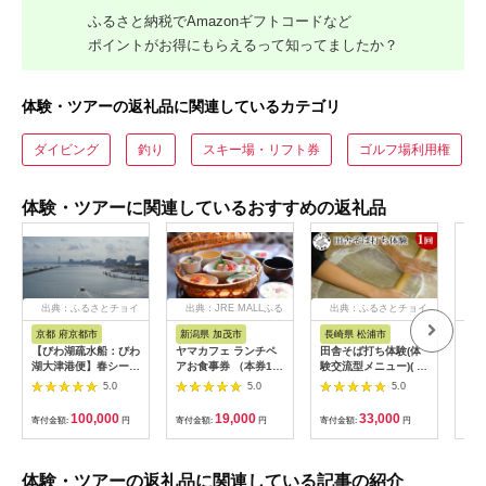
ふるさと納税でAmazonギフトコードなど
ポイントがお得にもらえるって知ってましたか？
体験・ツアーの返礼品に関連しているカテゴリ
ダイビング
釣り
スキー場・リフト券
ゴルフ場利用権
体験・ツアーに関連しているおすすめの返礼品
出典：ふるさとチョイ
出典：JRE MALLふる
出典：ふるさとチョイ
ス
さと納税
ス
京都 府京都市
新潟県 加茂市
長崎県 松浦市
神
【びわ湖疏水船：びわ
ヤマカフェ ランチペ
田舎そば打ち体験(体
【小
湖大津港便】春シーズ
アお食事券 （本券1枚
験交流型メニュー)( 体
さと
ン先行予約権（２名様
で2名様ご利用）北越
験 田舎 自然 松浦市
（1
5.0
5.0
5.0
分の乗船予約の権利）
の小京都の老舗割烹
そば そば打ち )【D3-
期間
「山重」料亭ランチペ
009】
行）
100,000
19,000
33,000
寄付金額:
円
寄付金額:
円
寄付金額:
円
寄付
アチケット加茂市 割
体験 温泉 ホテル 
烹 山重
チケ
カッ
ンラ
体験・ツアーの返礼品に関連している記事の紹介