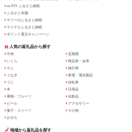
au PAY ふるさと納税
ふるさと本舗
ヤフーのふるさと納税
マイナビふるさと納税
ポイント還元キャンペーン
人気の返礼品から探す
牛肉
定期便
いくら
商品券・金券
カニ
旅行券
うなぎ
家電・電化製品
うに
自転車
米
日用品
果物・フルーツ
化粧品
ビール
アクセサリー
菓子・スイーツ
その他
おせち
地域から返礼品を探す