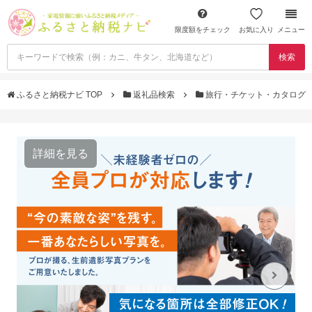
限度額をチェック
お気に入り
メニュー
検索
ふるさと納税ナビ TOP
返礼品検索
旅行・チケット・カタログ
詳細を見る