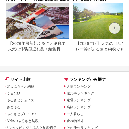
神奈
【2026年最新】ふるさと納税で
【2026年版】人気のゴルフ
人気の体験型返礼品！編集長お
レー券がふるさと納税でもら
すすめ16選
る！
サイト比較
ランキングから探す
楽天ふるさと納税
人気ランキング
ふるなび
還元率ランキング
ふるさとチョイス
家電ランキング
さとふる
高額ランキング
ふるさとプレミアム
一人暮らし
ANAのふるさと納税
食べ物以外
dショッピングふるさと納税百選
その他のランキング