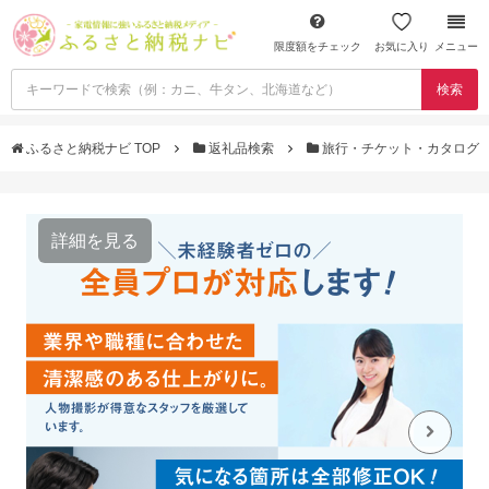
限度額をチェック
お気に入り
メニュー
検索
ふるさと納税ナビ TOP
返礼品検索
旅行・チケット・カタログ
詳細を見る