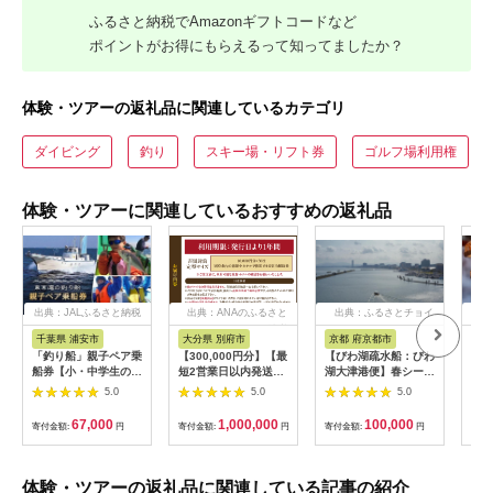
ふるさと納税でAmazonギフトコードなど
ポイントがお得にもらえるって知ってましたか？
体験・ツアーの返礼品に関連しているカテゴリ
ダイビング
釣り
スキー場・リフト券
ゴルフ場利用権
体験・ツアーに関連しているおすすめの返礼品
出典：JALふるさと納税
出典：ANAのふるさと
出典：ふるさとチョイ
出
納税
ス
千葉県 浦安市
大分県 別府市
京都 府京都市
新
「釣り船」親子ペア乗
【300,000円分】【最
【びわ湖疏水船：びわ
ヤマ
船券【小・中学生のお
短2営業日以内発送】
湖大津港便】春シーズ
アお
子様】
別府市内の旅館やホテ
ン先行予約権（２名様
で2
5.0
5.0
5.0
ルで使用できる宿泊補
分の乗船予約の権利）
の小
助券 楽しい旅の思い
「山
67,000
1,000,000
100,000
寄付金額:
円
寄付金額:
円
寄付金額:
円
寄付
出を！ 宿泊券 大分県
アチ
別府市 3000円 15000
烹 
円 3万円 9万円 15万
円 30万円 ホテル 旅
体験・ツアーの返礼品に関連している記事の紹介