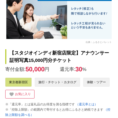
出典：ふるさとパレット
【スタジオインディ新宿店限定】アナウンサー
証明写真15,000円分チケット
50,000
30
寄付金額:
円
還元率:
%
東京都新宿区
旅行・チケット・カタログ
体験・ツアー
お気に入り
※「還元率」とは返礼品のお得度を測る指標です
（還元率とは）
※「控除上限額」の範囲内で寄付するとお得にふるさと納税できます
（控
除上限額を調べる）