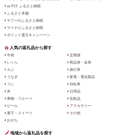
au PAY ふるさと納税
ふるさと本舗
ヤフーのふるさと納税
マイナビふるさと納税
ポイント還元キャンペーン
人気の返礼品から探す
牛肉
定期便
いくら
商品券・金券
カニ
旅行券
うなぎ
家電・電化製品
うに
自転車
米
日用品
果物・フルーツ
化粧品
ビール
アクセサリー
菓子・スイーツ
その他
おせち
地域から返礼品を探す