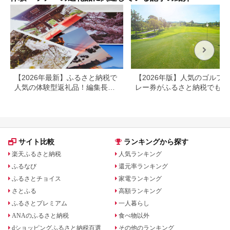
館 温泉 旅行 観光 ト
ラベル 宿泊補助券 チ
ケット クーポン 宿泊
お泊り 別府温泉 別府
観光 地獄めぐり 旅 お
すすめ 人気 体験型 節
約_B030-007
【2026年最新】ふるさと納税で
【2026年版】人気のゴルフ
人気の体験型返礼品！編集長お
レー券がふるさと納税でもら
すすめ16選
る！
サイト比較
ランキングから探す
楽天ふるさと納税
人気ランキング
ふるなび
還元率ランキング
ふるさとチョイス
家電ランキング
さとふる
高額ランキング
ふるさとプレミアム
一人暮らし
ANAのふるさと納税
食べ物以外
dショッピングふるさと納税百選
その他のランキング