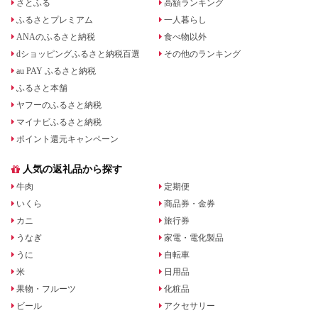
さとふる
高額ランキング
ふるさとプレミアム
一人暮らし
ANAのふるさと納税
食べ物以外
dショッピングふるさと納税百選
その他のランキング
au PAY ふるさと納税
ふるさと本舗
ヤフーのふるさと納税
マイナビふるさと納税
ポイント還元キャンペーン
人気の返礼品から探す
牛肉
定期便
いくら
商品券・金券
カニ
旅行券
うなぎ
家電・電化製品
うに
自転車
米
日用品
果物・フルーツ
化粧品
ビール
アクセサリー