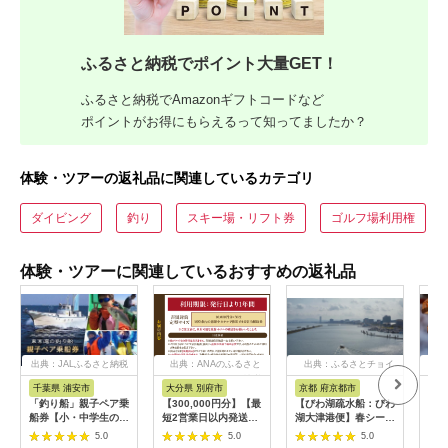
ふるさと納税でポイント大量GET！
ふるさと納税でAmazonギフトコードなど
ポイントがお得にもらえるって知ってましたか？
体験・ツアーの返礼品に関連しているカテゴリ
ダイビング
釣り
スキー場・リフト券
ゴルフ場利用権
体験・ツアーに関連しているおすすめの返礼品
出典：JALふるさと納税
出典：ANAのふるさと
出典：ふるさとチョイ
出
納税
ス
千葉県 浦安市
大分県 別府市
京都 府京都市
新
「釣り船」親子ペア乗
【300,000円分】【最
【びわ湖疏水船：びわ
ヤマ
船券【小・中学生のお
短2営業日以内発送】
湖大津港便】春シーズ
アお
子様】
別府市内の旅館やホテ
ン先行予約権（２名様
で2
5.0
5.0
5.0
ルで使用できる宿泊補
分の乗船予約の権利）
の小