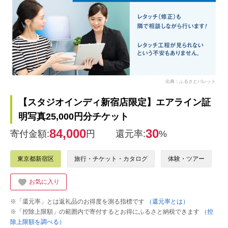
出典：ふるさとパレット
【スタジオインディ新宿店限定】エアライン証
明写真25,000円分チケット
84,000
30
寄付金額:
円
還元率:
%
東京都新宿区
旅行・チケット・カタログ
体験・ツアー
お気に入り
※「還元率」とは返礼品のお得度を測る指標です
（還元率とは）
※「控除上限額」の範囲内で寄付するとお得にふるさと納税できます
（控
除上限額を調べる）