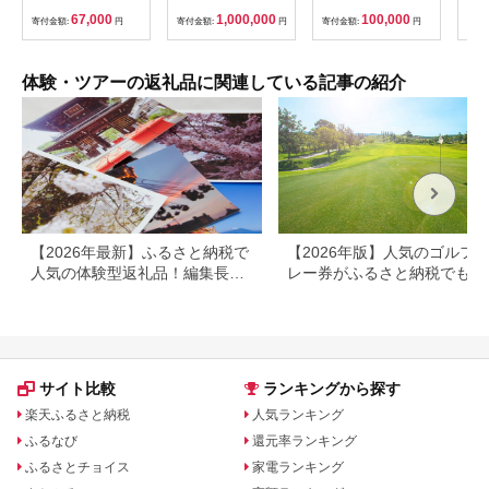
助券 楽しい旅の思い
「山
67,000
1,000,000
100,000
寄付金額:
円
寄付金額:
円
寄付金額:
円
寄付
出を！ 宿泊券 大分県
アチ
別府市 3000円 15000
烹 
円 3万円 9万円 15万
円 30万円 ホテル 旅
体験・ツアーの返礼品に関連している記事の紹介
館 温泉 旅行 観光 ト
ラベル 宿泊補助券 チ
ケット クーポン 宿泊
お泊り 別府温泉 別府
観光 地獄めぐり 旅 お
すすめ 人気 体験型 節
約_B030-007
【2026年最新】ふるさと納税で
【2026年版】人気のゴルフ
人気の体験型返礼品！編集長お
レー券がふるさと納税でもら
すすめ16選
る！
サイト比較
ランキングから探す
楽天ふるさと納税
人気ランキング
ふるなび
還元率ランキング
ふるさとチョイス
家電ランキング