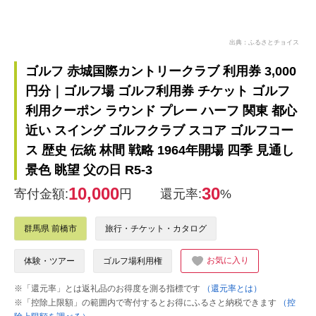
出典：ふるさとチョイス
ゴルフ 赤城国際カントリークラブ 利用券 3,000
円分｜ゴルフ場 ゴルフ利用券 チケット ゴルフ
利用クーポン ラウンド プレー ハーフ 関東 都心
近い スイング ゴルフクラブ スコア ゴルフコー
ス 歴史 伝統 林間 戦略 1964年開場 四季 見通し
景色 眺望 父の日 R5-3
10,000
30
寄付金額:
円
還元率:
%
群馬県 前橋市
旅行・チケット・カタログ
お気に入り
体験・ツアー
ゴルフ場利用権
※「還元率」とは返礼品のお得度を測る指標です
（還元率とは）
※「控除上限額」の範囲内で寄付するとお得にふるさと納税できます
（控