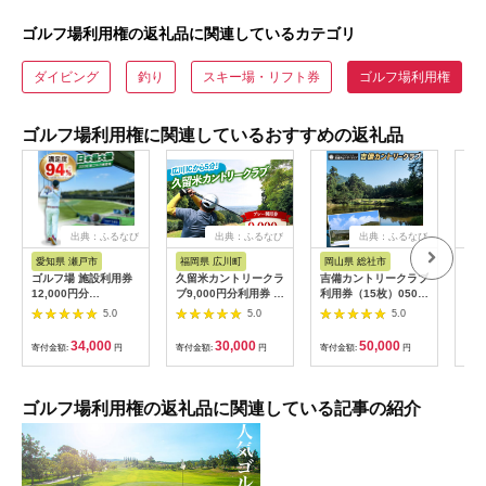
ゴルフ場利用権の返礼品に関連しているカテゴリ
ダイビング
釣り
スキー場・リフト券
ゴルフ場利用権
ゴルフ場利用権に関連しているおすすめの返礼品
出典：ふるなび
出典：ふるなび
出典：ふるなび
出
愛知県 瀬戸市
福岡県 広川町
岡山県 総社市
福
ゴルフ場 施設利用券
久留米カントリークラ
吉備カントリークラブ
【ふ
12,000円分
ブ9,000円分利用券 /
利用券（15枚）050-
フチ
[BBEC002]ゴルフ倶
ゴルフ[AFAD007]
005
小郡
5.0
5.0
5.0
楽部大樹 瀬戸店
ギフ
ゴル
34,000
30,000
50,000
寄付金額:
円
寄付金額:
円
寄付金額:
円
寄付
券 
ラウ
郡市
ゴルフ場利用権の返礼品に関連している記事の紹介