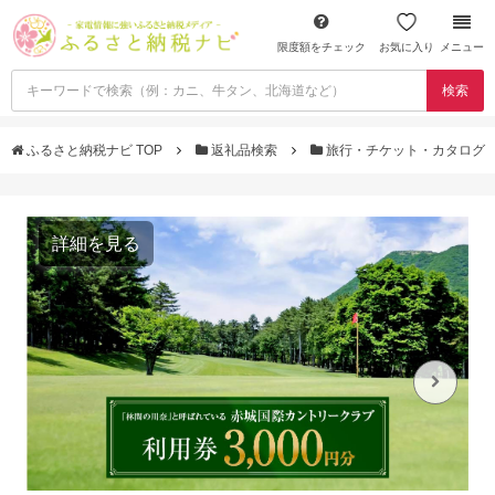
限度額をチェック
お気に入り
メニュー
検索
ふるさと納税ナビ TOP
返礼品検索
旅行・チケット・カタログ
詳細を見る