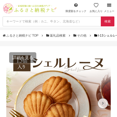
限度額をチェック
お気に入り
メニュー
検索
ふるさと納税ナビ TOP
返礼品検索
その他
I-13シェル
詳細を見る