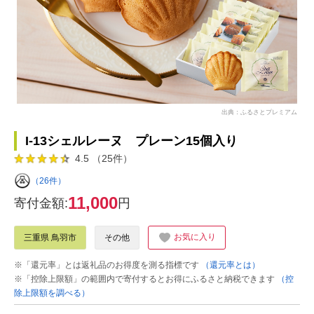
出典：ふるさとプレミアム
I-13シェルレーヌ プレーン15個入り
4.5 （25件）
（26件）
11,000
寄付金額:
円
お気に入り
三重県 鳥羽市
その他
※「還元率」とは返礼品のお得度を測る指標です
（還元率とは）
※「控除上限額」の範囲内で寄付するとお得にふるさと納税できます
（控
除上限額を調べる）