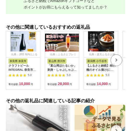
ふるさと納税でAmazonギフトコードなど
ポイントがお得にもらえるって知ってましたか？
その他に関連しているおすすめの返礼品
出典：JRE MALLふる
出典：ふるさとプレミ
出典：楽天ふるさと納
出
さと納税
アム
税
奈良県 奈良市
富山県 滑川市
新潟県 小千谷市
静
クラフトビール
「富山湾ほたるいか」
【ふるさと納税】柿の
エコ
INTEGRAL 奈良市の
刺身・しゃぶしゃぶ用
種のオイル漬け(にん
レミ
醸造所が手掛けるセゾ
ポン酢付 [A-001012]
にくラー油) 3個セッ
ーパ
5.0
5.0
5.0
ンスタイルのボトルビ
/ ほたるいか いか ホ
ト TVで紹介 やみつき
持ち
ール 750ml クラフト
タルイカ イカ 沖漬け
ザクザク パリパリ食
123
10,000
28,000
14,000
寄付金額:
円
寄付金額:
円
寄付金額:
円
寄付
ビール セゾン シャン
川村水産 ホタルイカ
感 阿部幸製菓 | 柿の
パン ボトル マイルド
蛍烏賊 朝どれ 朝獲れ
種 かきのたね おつま
フルーティ ホップ ド
おつまみ 珍味 海鮮 名
み 食べるラー油 ご飯
ライ 上品 苦み 酵母
産 旬 観光 ギフト 送
のお供 おかず お取り
その他の返礼品に関連している記事の紹介
発酵 柑橘 お酒 酒 ギ
料無料 お取り寄せグ
寄せ グルメ 【0002-
フト 贈答用 奈良醸造
ルメ 北陸 富山 冷凍
0035-02】
奈良県 奈良市 I-178
ほたるいか