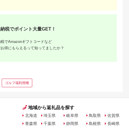
ット ギフ
ット 子供 子連れ カッ
体験 温泉 ホテル 旅館
 】
プル 家族 店頭 電話
チケット 子供 子連れ
廿日市
カップル 家族 店頭 オ
ンライン ネット 電話
香川 香川
納税でポイント大量GET！
税でAmazonギフトコードなど
がお得にもらえるって知ってましたか？
ゴルフ場利用権
地域から返礼品を探す
北海道
埼玉県
岐阜県
鳥取県
佐賀県
青森県
千葉県
静岡県
島根県
長崎県