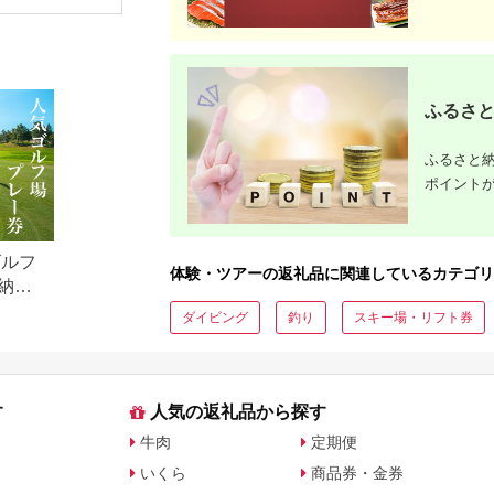
行）｜予約 宿泊 観光
体験 温泉 ホテル 旅館
体験 温泉 ホテル 旅館
ギフトチケ
体験 温泉 ホテル 旅館
チケット 子供 子連れ
チケット 子供 子連れ
トチケット
チケット 子供 子連れ
カップル 家族 店頭 オ
カップル 家族 店頭 オ
カップル 家族 店頭 オ
ンライン ネット 電話
ンライン ネット 電話
ンライン ネット 電話
箱根
箱根
長崎
ふるさと
ふるさと納
ポイント
ゴルフ
体験・ツアーの返礼品に関連しているカテゴリ
納税
ダイビング
釣り
スキー場・リフト券
す
人気の返礼品から探す
牛肉
定期便
いくら
商品券・金券