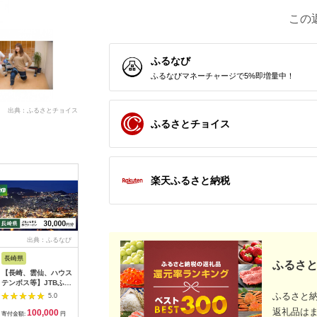
この
ふるなび
ふるなびマネーチャージで5%即増量中！
出典：ふるさとチョイス
ふるさとチョイス
楽天ふるさと納税
出典：ふるなび
出典：ふるなび
出典：ふるなび
出
長崎県
神奈川県 箱根町
神奈川県 箱根町
大阪府 門
ふるさと
【長崎、雲仙、ハウス
【箱根町】JTBふるさ
【箱根町】JTBふるさ
令和堂で
テンボス等】JTBふる
と旅行クーポン
と旅行クーポン
フ飯100
さと旅行クーポン
（3,000円分）有効期
（15,000円分） 有効
フトチケッ
ふるさと
5.0
5.0
5.0
（30,000円分）有効
間3年（Eメール発
期間3年（Eメール発
チケット 
返礼品は
100,000
10,000
50,000
4
期間3年（Eメール発
行）｜予約 宿泊 観光
行）｜予約 宿泊 観光
ット ギフ
寄付金額:
円
寄付金額:
円
寄付金額:
円
寄付金額: