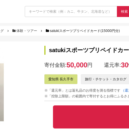
検索
ログ
体験・ツアー
satukiスポーツプリペイドカード(15000円分)
satukiスポーツプリペイドカード
50,000
30
寄付金額:
円
還元率:
愛知県 長久手市
旅行・チケット・カタログ
※「還元率」とは返礼品のお得度を測る指標です
（還
※「控除上限額」の範囲内で寄付するとお得にふるさ