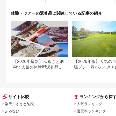
体験 温泉 ホテル 旅館
チケット 子供 子連れ
カップル 家族 店頭 オ
体験・ツアーの返礼品に関連している記事の紹介
ンライン ネット 電話
神奈川 神奈川
【2026年最新】ふるさと納
【2026年版】人気の
税で人気の体験型返礼品！
場プレー券がふるさと
編集長おすすめ16選
でもらえる！
サイト比較
ランキングから探
楽天ふるさと納税
人気ランキング
ふるなび
還元率ランキング