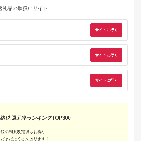
返礼品の取扱いサイト
サイトに行く
サイトに行く
サイトに行く
典：ふるなび
出典：ふるなび
出典：ふるなび
出典：ふるさとチョ
真市
広島県 廿日市
香川県 坂出市
千葉県 いすみ市
納税 還元率ランキングTOP300
使える糖質オ
【廿日市市】JTBふる
【坂出市】JTBふるさ
釣り船乗船券1名様
0円分券【 ギ
さと旅行券（90,000
と旅行クーポン
(10,000円分)
ト ギフト
円分）有効期間5年 |
（15,000円分）有効
【1395872】
納税の制度改定後もお得な
5.0
5.0
5.0
5.0
ギフトチケ
予約 宿泊 観光 体験
期間3年（Eメール発
まだまだたくさんあります！
,000
300,000
50,000
37,000
トチケット
温泉 ホテル 旅館 チケ
行）｜予約 宿泊 観光
円
寄付金額:
円
寄付金額:
円
寄付金額:
円