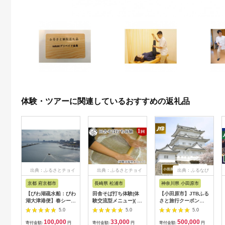
体験・ツアーに関連しているおすすめの返礼品
出典：ふるさとチョイ
出典：ふるさとチョイ
出典：ふるなび
ス
ス
京都 府京都市
長崎県 松浦市
神奈川県 小田原市
【びわ湖疏水船：びわ
田舎そば打ち体験(体
【小田原市】JTBふる
湖大津港便】春シーズ
験交流型メニュー)( 体
さと旅行クーポン
ン先行予約権（２名様
験 田舎 自然 松浦市
（150,000円分）有効
5.0
5.0
5.0
分の乗船予約の権利）
そば そば打ち )【D3-
期間3年（Eメール発
100,000
33,000
500,000
009】
行）｜予約 宿泊 観光
寄付金額:
円
寄付金額:
円
寄付金額:
円