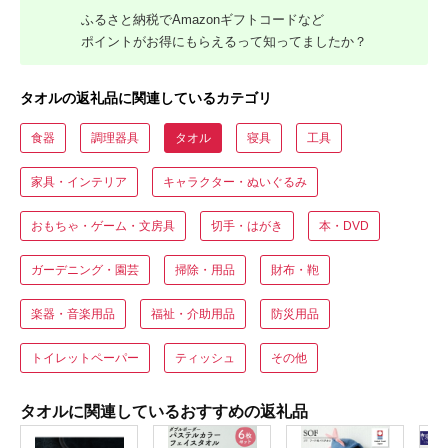
ふるさと納税でAmazonギフトコードなど
ポイントがお得にもらえるって知ってましたか？
タオルの返礼品に関連しているカテゴリ
食器
調理器具
タオル
寝具
工具
家具・インテリア
キャラクター・ぬいぐるみ
おもちゃ・ゲーム・文房具
切手・はがき
本・DVD
ガーデニング・園芸
掃除・用品
財布・鞄
楽器・音楽用品
福祉・介助用品
防災用品
トイレットペーパー
ティッシュ
その他
タオルに関連しているおすすめの返礼品