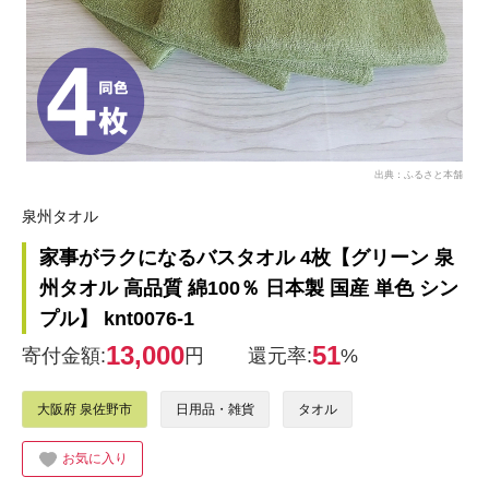
出典：ふるさと本舗
泉州タオル
家事がラクになるバスタオル 4枚【グリーン 泉
州タオル 高品質 綿100％ 日本製 国産 単色 シン
プル】 knt0076-1
13,000
51
寄付金額:
円
還元率:
%
大阪府 泉佐野市
日用品・雑貨
タオル
お気に入り