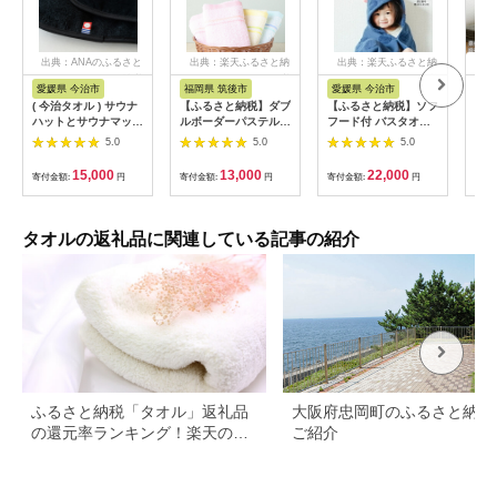
出典：ANAのふるさと
出典：楽天ふるさと納
出典：楽天ふるさと納
出
納税
税
税
愛媛県 今治市
福岡県 筑後市
愛媛県 今治市
大
( 今治タオル ) サウナ
【ふるさと納税】ダブ
【ふるさと納税】ソフ
【泉
ハットとサウナマット
ルボーダーパステルカ
フード付 バスタオル
と肌
のセット ブラック
ラーフェイスタオル 3
恐竜 コバルトブルー
リー
5.0
5.0
5.0
【IB07050BK】
色 6枚セット 3種類×
ネイビー グレー
ル 
各2枚 約33cm×86cm
[I000680] フード付き
【03
15,000
13,000
22,000
寄付金額:
円
寄付金額:
円
寄付金額:
円
寄付
ピンク/イエロー/ラム
バスタオル 出産祝い
ネ タオル ハンドタオ
赤ちゃん ベビー 恐竜
ル 日本製 綿100% 送
バスタオル 恐竜タオ
料無料
ル 可愛いバスタオル
タオルの返礼品に関連している記事の紹介
子ども用バスタオル
子供用バスタオル 速
乾バスタオル おくる
み 新生児
ふるさと納税「タオル」返礼品
大阪府忠岡町のふるさと納税
の還元率ランキング！楽天のお
ご紹介
すすめランキングも