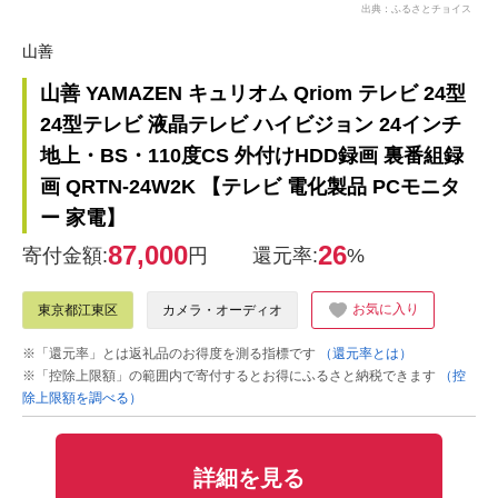
出典：ふるさとチョイス
山善
山善 YAMAZEN キュリオム Qriom テレビ 24型
24型テレビ 液晶テレビ ハイビジョン 24インチ
地上・BS・110度CS 外付けHDD録画 裏番組録
画 QRTN-24W2K 【テレビ 電化製品 PCモニタ
ー 家電】
87,000
26
寄付金額:
円
還元率:
%
お気に入り
東京都江東区
カメラ・オーディオ
※「還元率」とは返礼品のお得度を測る指標です
（還元率とは）
※「控除上限額」の範囲内で寄付するとお得にふるさと納税できます
（控
除上限額を調べる）
詳細を見る