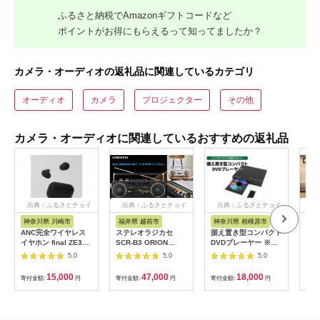
ふるさと納税でAmazonギフトコードなど
ポイントがお得にもらえるって知ってましたか？
カメラ・オーディオの返礼品に関連しているカテゴリ
オーディオ
カメラ
プロジェクター
その他
カメラ・オーディオに関連しているおすすめの返礼品
出典：ふるさとチョイ
出典：ふるさとチョイ
出典：ふるさとチョイ
出
ス
ス
ス
神奈川県 川崎市
福井県 越前市
神奈川県 相模原市
福
ANC完全ワイヤレス
ステレオラジカセ
据え置き型コンパクト
DEN
イヤホン final ZE300
SCR-B3 ORION
DVDプレーヤー ※離
ラウ
ZE3000の小型モデル
Bluetooth機能搭載
島への配送不可
［A
5.0
5.0
5.0
/ノイズキャンセリン
カラー：ブラック・ホ
ノン
グ/ノイキャン/外音取
ワイト
Ult
15,000
47,000
18,000
寄付金額:
円
寄付金額:
円
寄付金額:
円
寄付
り込み/マイク付き
eA
【カラー選択可】
ネッ
ィオ 
AM