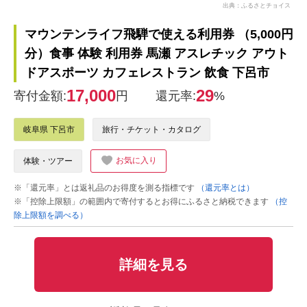
出典：ふるさとチョイス
マウンテンライフ飛騨で使える利用券 （5,000円
分）食事 体験 利用券 馬瀬 アスレチック アウト
ドアスポーツ カフェレストラン 飲食 下呂市
17,000
29
寄付金額:
円
還元率:
%
岐阜県 下呂市
旅行・チケット・カタログ
お気に入り
体験・ツアー
※「還元率」とは返礼品のお得度を測る指標です
（還元率とは）
※「控除上限額」の範囲内で寄付するとお得にふるさと納税できます
（控
除上限額を調べる）
詳細を見る