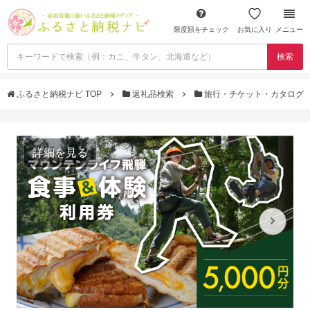
限度額をチェック
お気に入り
メニュー
検索
ふるさと納税ナビ TOP
返礼品検索
旅行・チケット・カタログ
詳細を見る