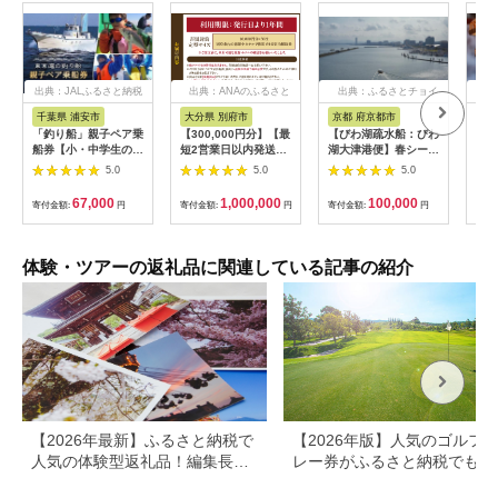
出典：JALふるさと納税
出典：ANAのふるさと
出典：ふるさとチョイ
出
納税
ス
千葉県 浦安市
大分県 別府市
京都 府京都市
新
「釣り船」親子ペア乗
【300,000円分】【最
【びわ湖疏水船：びわ
ヤマ
船券【小・中学生のお
短2営業日以内発送】
湖大津港便】春シーズ
アお
子様】
別府市内の旅館やホテ
ン先行予約権（２名様
で2
5.0
5.0
5.0
ルで使用できる宿泊補
分の乗船予約の権利）
の小
助券 楽しい旅の思い
「山
67,000
1,000,000
100,000
寄付金額:
円
寄付金額:
円
寄付金額:
円
寄付
出を！ 宿泊券 大分県
アチ
別府市 3000円 15000
烹 
円 3万円 9万円 15万
円 30万円 ホテル 旅
体験・ツアーの返礼品に関連している記事の紹介
館 温泉 旅行 観光 ト
ラベル 宿泊補助券 チ
ケット クーポン 宿泊
お泊り 別府温泉 別府
観光 地獄めぐり 旅 お
すすめ 人気 体験型 節
約_B030-007
【2026年最新】ふるさと納税で
【2026年版】人気のゴルフ
人気の体験型返礼品！編集長お
レー券がふるさと納税でもら
すすめ16選
る！