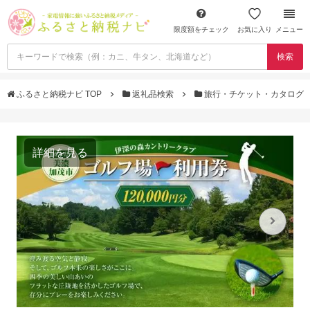
限度額をチェック
お気に入り
メニュー
検索
ふるさと納税ナビ TOP
返礼品検索
旅行・チケット・カタログ
詳細を見る