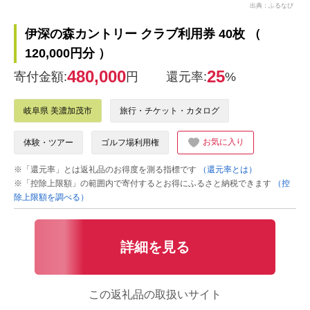
出典：ふるなび
伊深の森カントリー クラブ利用券 40枚 （
120,000円分 ）
480,000
25
寄付金額:
円
還元率:
%
岐阜県 美濃加茂市
旅行・チケット・カタログ
お気に入り
体験・ツアー
ゴルフ場利用権
※「還元率」とは返礼品のお得度を測る指標です
（還元率とは）
※「控除上限額」の範囲内で寄付するとお得にふるさと納税できます
（控
除上限額を調べる）
詳細を見る
この返礼品の取扱いサイト