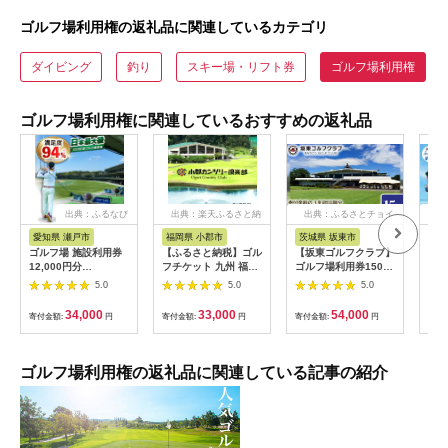
ゴルフ場利用権の返礼品に関連しているカテゴリ
ダイビング
釣り
スキー場・リフト券
ゴルフ場利用権
ゴルフ場利用権に関連しているおすすめの返礼品
出典：ふるなび
出典：楽天ふるさと納
出典：ふるさとチョイ
出
税
ス
愛知県 瀬戸市
福岡県 小郡市
茨城県 坂東市
高
ゴルフ場 施設利用券
【ふるさと納税】ゴル
【坂東ゴルフクラブ】
ko
12,000円分
フチケット 九州 福岡
ゴルフ場利用券15000
クラ
[BBEC002]ゴルフ倶
小郡カンツリー倶楽部
円分（寄付金額の3割
3,0
5.0
5.0
5.0
楽部大樹 瀬戸店
ギフト券 9枚 9000円
相当額分） ／ ゴルフ
ゴルフ チケット 商品
プレー 都心から1時間
34,000
33,000
54,000
寄付金額:
円
寄付金額:
円
寄付金額:
円
寄付
券 ゴルフ券 スポーツ
利用券 ゴルフ場 チケ
ラウンド 券 福岡県 小
ット 茨城 ゴルフ 予約
郡市
体験 アクセス抜群 好
立地 ゴルフラウンド
ゴルフ場利用権の返礼品に関連している記事の紹介
アウトドア スポーツ
レジャー 茨城県
No.156