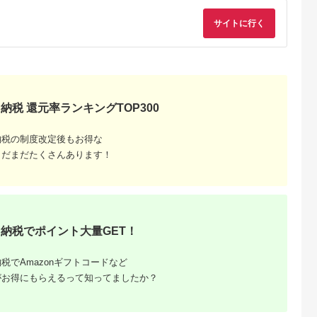
サイトに行く
典：ふるなび
出典：ふるなび
出典：ふるさとチョイ
出典：ふるさとチョ
ス
東区
大阪府 守口市
長野県 伊那市
宮城県 角田市
納税 還元率ランキングTOP300
er V 2 AI
CIO スパイラルシリ
【076-03】ロジテッ
ディスプレイスタン
53-013-
コンケーブル CtoC
ク SeeQVault（シー
UTS-S7016S
1m (カームブルー)｜
キューボルト）対応
納税の制度改定後もお得な
5.0
5.0
5.0
5.0
Type-C 充電 [2553]
テレビ録画用 3.5イン
まだまだたくさんあります！
6,000
10,000
76,000
30,000
チ 外付けハードディ
円
寄付金額:
円
寄付金額:
円
寄付金額:
円
スク 2TB【LHD-
ENB020U3QW】
納税でポイント大量GET！
税でAmazonギフトコードなど
がお得にもらえるって知ってましたか？