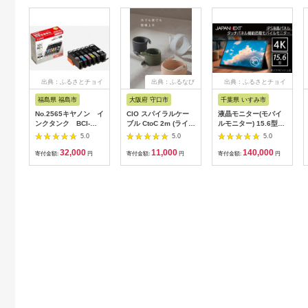
出典：ふるさとチョイ
出典：ふるなび
出典：ふるさとチョイ
ス
ス
福島県 福島市
大阪府 守口市
千葉県 いすみ市
No.2565キヤノン イ
CIO スパイラルケー
液晶モニター(モバイ
ンクタンク BCI-
ブル CtoC 2m (ライト
ルモニター) 15.6型ワ
351XL＋350XL/6MP
ブラック)｜Type-C 充
イド 4K タッチパネ
5.0
5.0
5.0
電 [2547]
ル対応 リファビッシ
32,000
11,000
140,000
ュ品【1466952】
寄付金額:
円
寄付金額:
円
寄付金額:
円