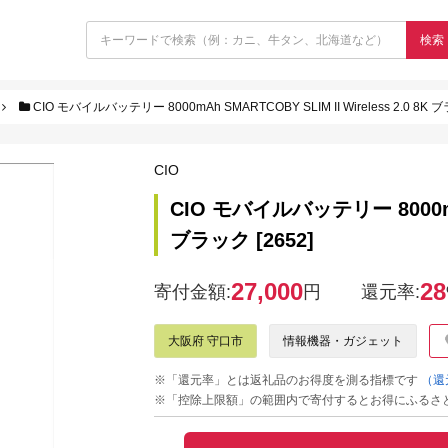
検索
CIO モバイルバッテリー 8000mAh SMARTCOBY SLIM II Wireless 2.0 8K ブ
CIO
CIO モバイルバッテリー 8000mAh 
ブラック [2652]
27,000
28
寄付金額:
円
還元率:
大阪府 守口市
情報機器・ガジェット
※「還元率」とは返礼品のお得度を測る指標です
（還
※「控除上限額」の範囲内で寄付するとお得にふるさ