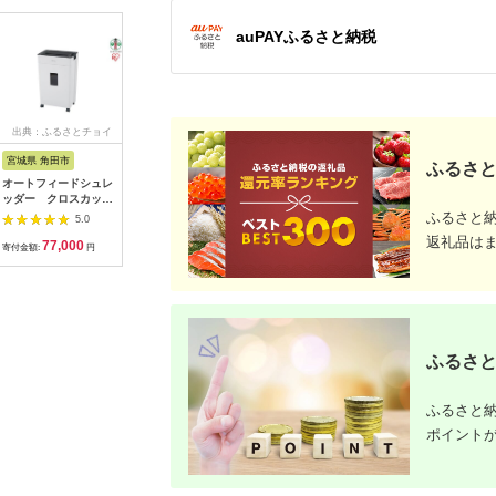
auPAYふるさと納税
出典：ふるさとチョイ
出典：ふるさとチョイ
出典：ふるなび
出
ス
ス
宮城県 角田市
宮城県 角田市
神奈川県 秦野市
東京都台
ふるさと
オートフィードシュレ
オートフィードシュレ
【数量限定】再生スマ
Synthesiz
ッダー クロスカット
ッダーマイクロカット
ートフォン iPhone 8
弦巻マキ_02
AFSR100Cホワイト
AFSR 100M
（キャリア付：au※
T07
ふるさと
5.0
5.0
5.0
SIMロックあり）| 中
返礼品は
77,000
88,000
35,000
3
古スマホ | 035-03
寄付金額:
円
寄付金額:
円
寄付金額:
円
寄付金額:
ふるさと
ふるさと納
ポイント