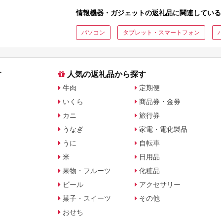
情報機器・ガジェットの返礼品に関連している
パソコン
タブレット・スマートフォン
す
人気の返礼品から探す
牛肉
定期便
いくら
商品券・金券
カニ
旅行券
うなぎ
家電・電化製品
うに
自転車
米
日用品
果物・フルーツ
化粧品
ビール
アクセサリー
菓子・スイーツ
その他
おせち