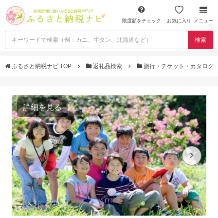
限度額をチェック
お気に入り
メニュー
検索
ふるさと納税ナビ TOP
返礼品検索
旅行・チケット・カタログ
詳細を見る