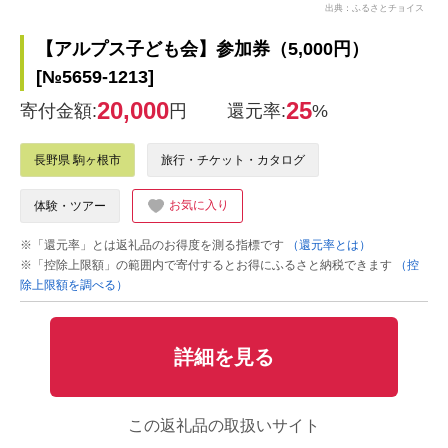
出典：ふるさとチョイス
【アルプス子ども会】参加券（5,000円）
[№5659-1213]
20,000
25
寄付金額:
円
還元率:
%
長野県 駒ヶ根市
旅行・チケット・カタログ
お気に入り
体験・ツアー
※「還元率」とは返礼品のお得度を測る指標です
（還元率とは）
※「控除上限額」の範囲内で寄付するとお得にふるさと納税できます
（控
除上限額を調べる）
詳細を見る
この返礼品の取扱いサイト