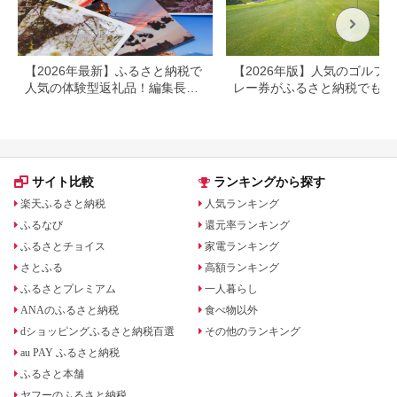
すすめ 人気 体験型 節
約_B030-007
【2026年最新】ふるさと納税で
【2026年版】人気のゴルフ
人気の体験型返礼品！編集長お
レー券がふるさと納税でもら
すすめ16選
る！
サイト比較
ランキングから探す
楽天ふるさと納税
人気ランキング
ふるなび
還元率ランキング
ふるさとチョイス
家電ランキング
さとふる
高額ランキング
ふるさとプレミアム
一人暮らし
ANAのふるさと納税
食べ物以外
dショッピングふるさと納税百選
その他のランキング
au PAY ふるさと納税
ふるさと本舗
ヤフーのふるさと納税