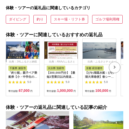
体験・ツアーの返礼品に関連しているカテゴリ
ダイビング
釣り
スキー場・リフト券
ゴルフ場利用権
体験・ツアーに関連しているおすすめの返礼品
出典：JALふるさと納税
出典：ANAのふるさと
出典：ふるさとチョイ
出
納税
ス
千葉県 浦安市
大分県 別府市
京都 府京都市
新
「釣り船」親子ペア乗
【300,000円分】【最
【びわ湖疏水船：びわ
ヤマ
船券【小・中学生のお
短2営業日以内発送】
湖大津港便】春シーズ
アお
子様】
別府市内の旅館やホテ
ン先行予約権（２名様
で2
5.0
5.0
5.0
ルで使用できる宿泊補
分の乗船予約の権利）
の小
助券 楽しい旅の思い
「山
67,000
1,000,000
100,000
寄付金額:
円
寄付金額:
円
寄付金額:
円
寄付
出を！ 宿泊券 大分県
アチ
別府市 3000円 15000
烹 
円 3万円 9万円 15万
円 30万円 ホテル 旅
体験・ツアーの返礼品に関連している記事の紹介
館 温泉 旅行 観光 ト
ラベル 宿泊補助券 チ
ケット クーポン 宿泊
お泊り 別府温泉 別府
観光 地獄めぐり 旅 お