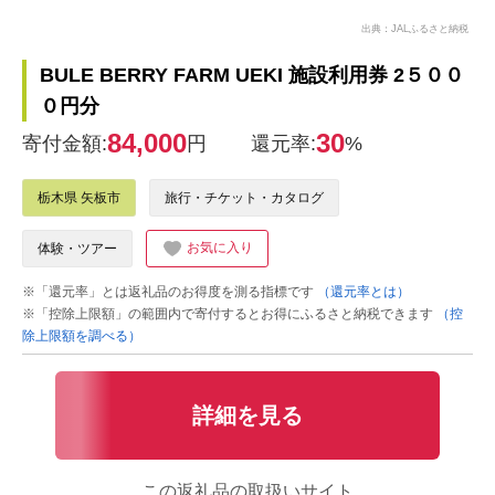
出典：JALふるさと納税
BULE BERRY FARM UEKI 施設利用券 2５００
０円分
84,000
30
寄付金額:
円
還元率:
%
栃木県 矢板市
旅行・チケット・カタログ
お気に入り
体験・ツアー
※「還元率」とは返礼品のお得度を測る指標です
（還元率とは）
※「控除上限額」の範囲内で寄付するとお得にふるさと納税できます
（控
除上限額を調べる）
詳細を見る
この返礼品の取扱いサイト