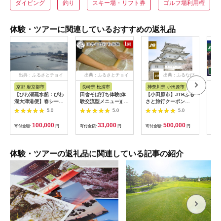
ダイビング
釣り
スキー場・リフト券
ゴルフ場利用権
体験・ツアーに関連しているおすすめの返礼品
出典：ふるさとチョイ
出典：ふるさとチョイ
出典：ふるなび
ス
ス
京都 府京都市
長崎県 松浦市
神奈川県 小田原市
長
【びわ湖疏水船：びわ
田舎そば打ち体験(体
【小田原市】JTBふる
【長
湖大津港便】春シーズ
験交流型メニュー)( 体
さと旅行クーポン
テン
ン先行予約権（２名様
験 田舎 自然 松浦市
（150,000円分）有効
さと
5.0
5.0
5.0
分の乗船予約の権利）
そば そば打ち )【D3-
期間3年（Eメール発
（3
009】
行）｜予約 宿泊 観光
期間
100,000
33,000
500,000
寄付金額:
円
寄付金額:
円
寄付金額:
円
寄付
体験 温泉 ホテル 旅館
行）
チケット 子供 子連れ
体験 温泉 ホテル 
カップル 家族 店頭 オ
チケ
ンライン ネット 電話
カッ
体験・ツアーの返礼品に関連している記事の紹介
神奈川 神奈川
ンラ
長崎