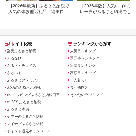
【2026年最新】ふるさと納税で
【2026年版】人気のゴルフ
人気の体験型返礼品！編集長お
レー券がふるさと納税でもら
すすめ16選
る！
サイト比較
ランキングから探す
楽天ふるさと納税
人気ランキング
ふるなび
還元率ランキング
ふるさとチョイス
家電ランキング
さとふる
高額ランキング
ふるさとプレミアム
一人暮らし
ANAのふるさと納税
食べ物以外
dショッピングふるさと納税百選
その他のランキング
au PAY ふるさと納税
ふるさと本舗
ヤフーのふるさと納税
マイナビふるさと納税
ポイント還元キャンペーン