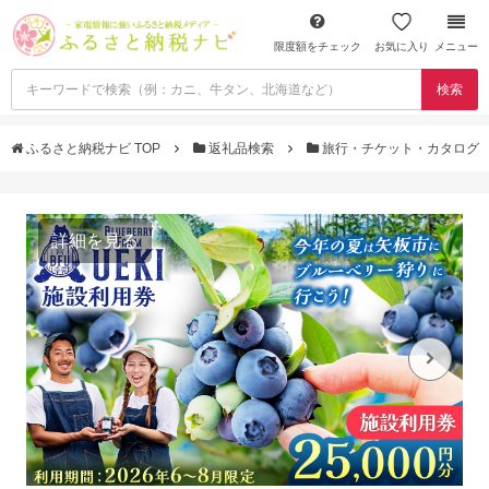
限度額をチェック
お気に入り
メニュー
検索
ふるさと納税ナビ TOP
返礼品検索
旅行・チケット・カタログ
詳細を見る