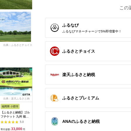
この
ふるなび
ふるなびマネーチャージで5%即増量中！
出典：ふるさとチョイス
ふるさとチョイス
楽天ふるさと納税
ふるさとプレミアム
出典：楽天ふるさと納
出典：ふるさとチョイ
出典：ふるなび
出典：ふ
税
ス
福岡県 小郡市
高知県 芸西村
岐阜県 御嵩町
山梨県 都
【ふるさと納税】ゴル
kochi黒潮カントリー
こぶしゴルフ倶楽部
＜15,00
フチケット 九州 福岡
クラブ ご利用券
9,000円分
ルフ倶楽
小郡カンツリー倶楽部
3,000円
ANAのふるさと納税
[AVAO003]ゴルフ場
優待プレ
5.0
5.0
5.0
ギフト券 9枚 9000円
｜山梨県 
33,000
10,000
30,000
5
ゴルフ チケット 商品
ゴルフ ゴ
寄付金額:
円
寄付金額:
円
寄付金額:
円
寄付金額: