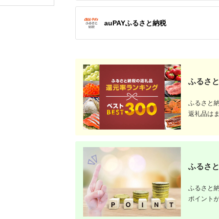
券 ゴルフ券 スポーツ
プレー 優
ラウンド 券 福岡県 小
チケット 
郡市
ー券
auPAYふるさと納税
ふるさと
ふるさと
返礼品は
ふるさと
ふるさと納
ポイント