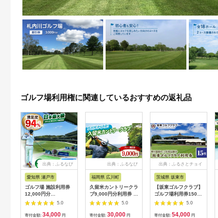
ゴルフ場利用権に関連しているおすすめの返礼品
出典：ふるなび
出典：ふるなび
出典：ふるさとチョイ
ス
愛知県 瀬戸市
福岡県 広川町
茨城県 坂東市
ゴルフ場 施設利用券
久留米カントリークラ
【坂東ゴルフクラブ】
12,000円分
ブ9,000円分利用券 /
ゴルフ場利用券15000
[BBEC002]ゴルフ倶
ゴルフ[AFAD007]
円分（寄付金額の3割
5.0
5.0
5.0
楽部大樹 瀬戸店
相当額分） ／ ゴルフ
34,000
30,000
54,000
プレー 都心から1時間
寄付金額:
円
寄付金額:
円
寄付金額:
円