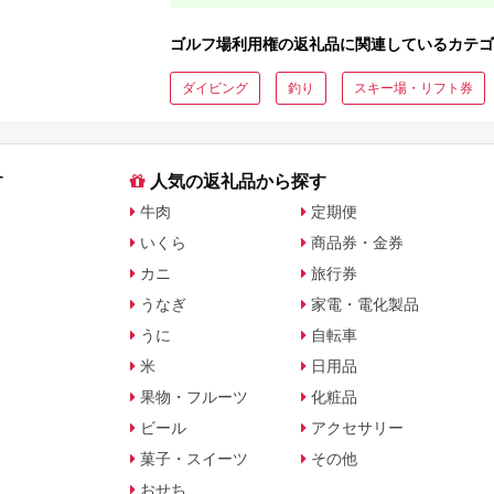
ゴルフ場利用権の返礼品に関連しているカテゴ
ダイビング
釣り
スキー場・リフト券
す
人気の返礼品から探す
牛肉
定期便
いくら
商品券・金券
カニ
旅行券
うなぎ
家電・電化製品
うに
自転車
米
日用品
果物・フルーツ
化粧品
ビール
アクセサリー
菓子・スイーツ
その他
おせち