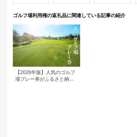
利用券 ゴルフ場 チケ
ット 茨城 ゴルフ 予約
体験 アクセス抜群 好
ゴルフ場利用権の返礼品に関連している記事の紹介
立地 ゴルフラウンド
アウトドア スポーツ
レジャー 茨城県
No.156
【2026年版】人気のゴルフ
場プレー券がふるさと納税
でもらえる！