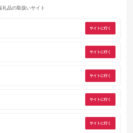
返礼品の取扱いサイト
サイトに行く
サイトに行く
サイトに行く
サイトに行く
るさとチョイ
出典：ふるなび
出典：ふるさとチョイ
出典：ふるな
ス
ス
留市
新潟県 新発田市
愛知県 大府市
山梨県 都留市
0円分＞都ゴ
ゴルフ 利用券
【日本最大級 400打
【3,000円分】山梨
部 ゴルフ場
120,000円分 ゴルフ
席 ゴルフ練習場】ゴ
都留市内 ゴルフ場
ー補助利用券
場 ゴルフ ゴルフ ゴル
ルフ倶楽部大樹 大府
通利用券｜ ゴルフ
サイトに行く
5.0
5.0
5.0
5.0
都留市 都留
フ ゴルフ ゴルフ
店 施設利用券
用券
0,000
400,000
34,000
10,000
ルフ場 予約
A02_40
【12,000円分】
円
寄付金額:
円
寄付金額:
円
寄付金額:
円