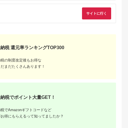
待券 利用券
補助券 プレ
サイトに行く
納税 還元率ランキングTOP300
納税の制度改定後もお得な
まだまだたくさんあります！
納税でポイント大量GET！
税でAmazonギフトコードなど
がお得にもらえるって知ってましたか？