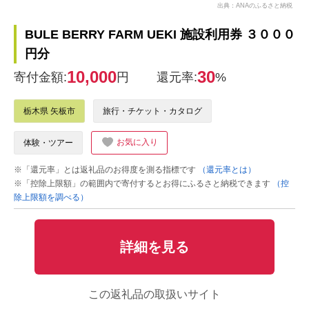
出典：ANAのふるさと納税
BULE BERRY FARM UEKI 施設利用券 ３０００
円分
10,000
30
寄付金額:
円
還元率:
%
栃木県 矢板市
旅行・チケット・カタログ
お気に入り
体験・ツアー
※「還元率」とは返礼品のお得度を測る指標です
（還元率とは）
※「控除上限額」の範囲内で寄付するとお得にふるさと納税できます
（控
除上限額を調べる）
詳細を見る
この返礼品の取扱いサイト