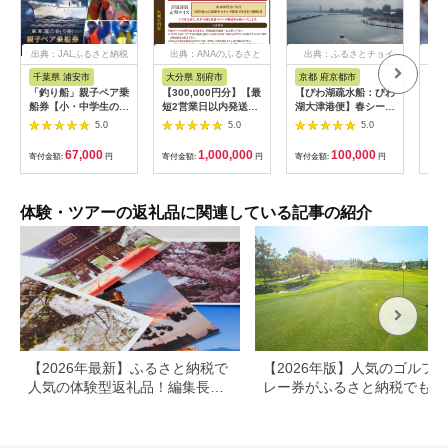
出典：JALふるさと納税
出典：ANAのふるさと
出典：ふるさとチョイ
出
納税
ス
千葉県 浦安市
大分県 別府市
京都 府京都市
新
「釣り船」親子ペア乗
【300,000円分】【最
【びわ湖疏水船：びわ
ヤマ
船券【小・中学生のお
短2営業日以内発送】
湖大津港便】春シーズ
アお
子様】
別府市内の旅館やホテ
ン先行予約権（２名様
で2
5.0
5.0
5.0
ルで使用できる宿泊補
分の乗船予約の権利）
の小
助券 楽しい旅の思い
「山
67,000
1,000,000
100,000
寄付金額:
円
寄付金額:
円
寄付金額:
円
寄付
出を！ 宿泊券 大分県
アチ
別府市 3000円 15000
烹 
円 3万円 9万円 15万
円 30万円 ホテル 旅
体験・ツアーの返礼品に関連している記事の紹介
館 温泉 旅行 観光 ト
ラベル 宿泊補助券 チ
ケット クーポン 宿泊
お泊り 別府温泉 別府
観光 地獄めぐり 旅 お
すすめ 人気 体験型 節
約_B030-007
【2026年最新】ふるさと納税で
【2026年版】人気のゴルフ
人気の体験型返礼品！編集長お
レー券がふるさと納税でもら
すすめ16選
る！