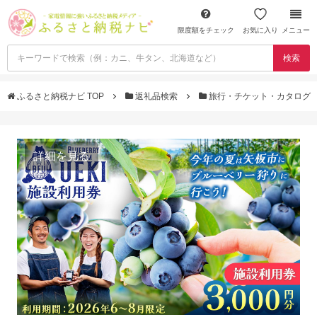
限度額をチェック
お気に入り
メニュー
検索
ふるさと納税ナビ TOP
返礼品検索
旅行・チケット・カタログ
詳細を見る